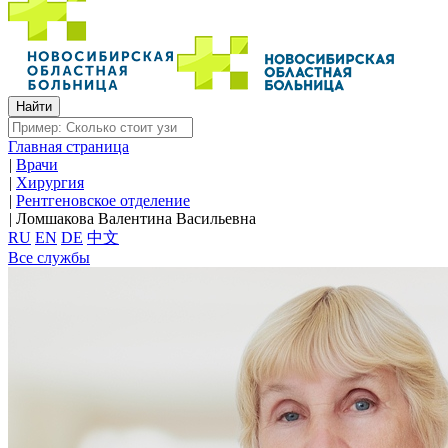
Главная страница
|
Врачи
|
Хирургия
|
Рентгеновское отделение
|
Ломшакова Валентина Васильевна
RU
EN
DE
中文
Все службы