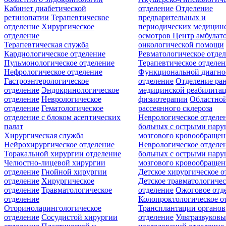
Кабинет диабетической
отделение
Отделение
ретинопатии
Терапевтическое
предварительных и
отделение
Хирургическое
периодических медицин
отделение
осмотров
Центр амбулат
Терапевтическая служба
онкологической помощи
Кардиологическое отделение
Ревматологическое отде
Пульмонологическое отделение
Терапевтическое отделе
Нефрологическое отделение
Функциональной диагно
Гастроэнтерологическое
отделение
Отделение ра
отделение
Эндокринологическое
медицинской реабилита
отделение
Неврологическое
физиотерапии
Областной
отделение
Гематологическое
рассеянного склероза
отделение c блоком асептических
Неврологическое отделе
палат
больных с острыми нар
Хирургическая служба
мозгового кровообращен
Нейрохирургическое отделение
Неврологическое отделе
Торакальной хирургии отделение
больных с острыми нар
Челюстно-лицевой хирургии
мозгового кровообращен
отделение
Гнойной хирургии
Детское хирургическое о
отделение
Хирургическое
Детское травматологичес
отделение
Травматологическое
отделение
Ожоговое отд
отделение
Колопроктологическое о
Оториноларингологическое
Трансплантации органов
отделение
Сосудистой хирургии
отделение
Ультразвуков