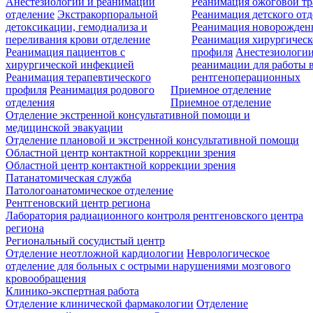
Анестезиологии и реанимации
Реанимация ожоговой т
отделение
Экстракорпоральной
Реанимация детского от
детоксикации, гемодиализа и
Реанимация новорожде
переливания крови отделение
Реанимация хирургическ
Реанимация пациентов с
профиля
Анестезиологии
хирургической инфекцией
реанимации для работы 
Реанимация терапевтического
рентгеноперационных
профиля
Реанимация родового
Приемное отделение
отделения
Приемное отделение
Отделение экстренной консультативной помощи и
медицинской эвакуации
Отделение плановой и экстренной консультативной помощи
Областной центр контактной коррекции зрения
Областной центр контактной коррекции зрения
Патанатомическая служба
Патологоанатомическое отделение
Рентгеновский центр региона
Лаборатория радиационного контроля рентгеновского центра
региона
Региональный сосудистый центр
Отделение неотложной кардиологии
Неврологическое
отделение для больных с острыми нарушениями мозгового
кровообращения
Клинико-экспертная работа
Отделение клинической фармакологии
Отделение