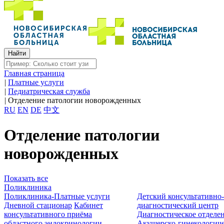
Главная страница
|
Платные услуги
|
Педиатрическая служба
|
Отделение патологии новорожденных
RU
EN
DE
中文
Отделение патологии
новорожденных
Показать все
Поликлиника
Поликлиника-Платные услуги
Детский консультативно
Дневной стационар
Кабинет
диагностический центр
консультативного приёма
Диагностическое отделе
областного эндокринологии
Акушерско-гинекологиче