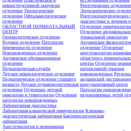
отделение
Пластической и
исследований отделение
реконструктивной хирургии
Рентгеновское отделени
отделение
Урологическое
Эндоскопическое отделе
отделение
Офтальмологическое
Рентгенохирургических 
отделение
диагностики и лечения о
ОБЛАСТНОЙ ПЕРИНАТАЛЬНЫЙ
Отделение онкоурологи
ЦЕНТР
Отделение абдоминальн
Гинекологическое отделение
торакальной онкологии
Родовое отделение
Патологии
Акушерское физиологич
беременности отделение
отделение
Отделение
Новорожденных отделение
анестезиологии-реанима
Акушерское обсервационное
областного перинатальн
отделение
центра
Отделение реани
Педиатрическая служба
интенсивной терапии
Детское неврологическое отделение
новорожденных
Регион
Педиатрическое отделение старшего
акушерский дистанцион
возраста
Детское пульмонологическое
консультативный центр
отделение
Отделение детской
Патологии новорожденн
онкологии и гематологии
Отделение
недоношенных детей отд
патологии новорожденных
Лабораторная диагностика
Лаборатория клинической иммунологии
Клинико-
диагностическая лаборатория
Бактериологическая
лаборатория
Анестезиология и реанимация