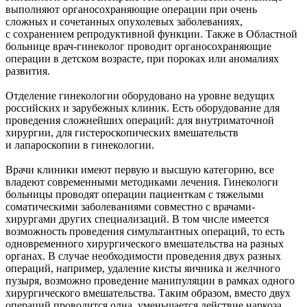
выполняют органосохраняющие операции при очень
сложных и сочетанных опухолевых заболеваниях,
с сохранением репродуктивной функции. Также в Областной
больнице врач-гинеколог проводит органосохраняющие
операции в детском возрасте, при пороках или аномалиях
развития.
Отделение гинекологии оборудовано на уровне ведущих
российских и зарубежных клиник. Есть оборудование для
проведения сложнейших операций: для внутриматочной
хирургии, для гистероскопических вмешательств
и лапароскопии в гинекологии.
Врачи клиники имеют первую и высшую категорию, все
владеют современными методиками лечения. Гинекологи
больницы проводят операции пациенткам с тяжелыми
соматическими заболеваниями совместно с врачами-
хирургами других специализаций. В том числе имеется
возможность проведения симультантных операций, то есть
одновременного хирургического вмешательства на разных
органах. В случае необходимости проведения двух разных
операций, например, удаление кисты яичника и желчного
пузыря, возможно проведение манипуляции в рамках одного
хирургического вмешательства. Таким образом, вместо двух
операций проводится одна, уменьшается действие наркоза