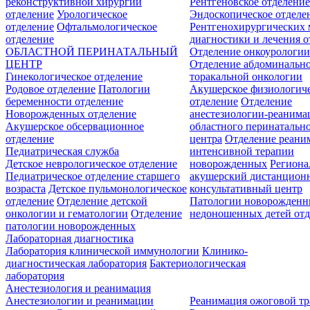
реконструктивной хирургии
Рентгеновское отделени
отделение
Урологическое
Эндоскопическое отделе
отделение
Офтальмологическое
Рентгенохирургических 
отделение
диагностики и лечения о
ОБЛАСТНОЙ ПЕРИНАТАЛЬНЫЙ
Отделение онкоурологи
ЦЕНТР
Отделение абдоминальн
Гинекологическое отделение
торакальной онкологии
Родовое отделение
Патологии
Акушерское физиологич
беременности отделение
отделение
Отделение
Новорожденных отделение
анестезиологии-реанима
Акушерское обсервационное
областного перинатальн
отделение
центра
Отделение реани
Педиатрическая служба
интенсивной терапии
Детское неврологическое отделение
новорожденных
Регион
Педиатрическое отделение старшего
акушерский дистанцион
возраста
Детское пульмонологическое
консультативный центр
отделение
Отделение детской
Патологии новорожденн
онкологии и гематологии
Отделение
недоношенных детей отд
патологии новорожденных
Лабораторная диагностика
Лаборатория клинической иммунологии
Клинико-
диагностическая лаборатория
Бактериологическая
лаборатория
Анестезиология и реанимация
Анестезиологии и реанимации
Реанимация ожоговой т