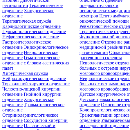
Кабинет диабетической
отделение
Отделение
ретинопатии
Терапевтическое
предварительных и
отделение
Хирургическое
периодических медицин
отделение
осмотров
Центр амбулат
Терапевтическая служба
онкологической помощи
Кардиологическое отделение
Ревматологическое отде
Пульмонологическое отделение
Терапевтическое отделе
Нефрологическое отделение
Функциональной диагно
Гастроэнтерологическое
отделение
Отделение ра
отделение
Эндокринологическое
медицинской реабилита
отделение
Неврологическое
физиотерапии
Областной
отделение
Гематологическое
рассеянного склероза
отделение c блоком асептических
Неврологическое отделе
палат
больных с острыми нар
Хирургическая служба
мозгового кровообращен
Нейрохирургическое отделение
Неврологическое отделе
Торакальной хирургии отделение
больных с острыми нар
Челюстно-лицевой хирургии
мозгового кровообращен
отделение
Гнойной хирургии
Детское хирургическое о
отделение
Хирургическое
Детское травматологичес
отделение
Травматологическое
отделение
Ожоговое отд
отделение
Колопроктологическое о
Оториноларингологическое
Трансплантации органов
отделение
Сосудистой хирургии
отделение
Ультразвуков
отделение
Пластической и
исследований отделение