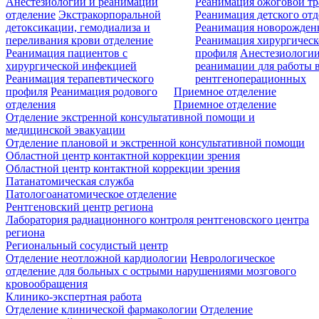
Анестезиологии и реанимации
Реанимация ожоговой т
отделение
Экстракорпоральной
Реанимация детского от
детоксикации, гемодиализа и
Реанимация новорожде
переливания крови отделение
Реанимация хирургическ
Реанимация пациентов с
профиля
Анестезиологии
хирургической инфекцией
реанимации для работы 
Реанимация терапевтического
рентгеноперационных
профиля
Реанимация родового
Приемное отделение
отделения
Приемное отделение
Отделение экстренной консультативной помощи и
медицинской эвакуации
Отделение плановой и экстренной консультативной помощи
Областной центр контактной коррекции зрения
Областной центр контактной коррекции зрения
Патанатомическая служба
Патологоанатомическое отделение
Рентгеновский центр региона
Лаборатория радиационного контроля рентгеновского центра
региона
Региональный сосудистый центр
Отделение неотложной кардиологии
Неврологическое
отделение для больных с острыми нарушениями мозгового
кровообращения
Клинико-экспертная работа
Отделение клинической фармакологии
Отделение