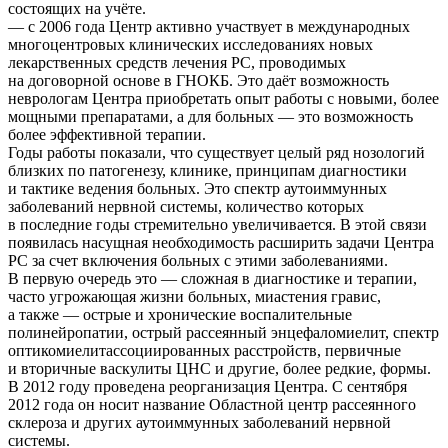
состоящих на учёте.
— с 2006 года Центр активно участвует в международных
многоцентровых клинических исследованиях новых
лекарственных средств лечения РС, проводимых
на договорной основе в ГНОКБ. Это даёт возможность
неврологам Центра приобретать опыт работы с новыми, более
мощными препаратами, а для больных — это возможность
более эффективной терапии.
Годы работы показали, что существует целый ряд нозологий
близких по патогенезу, клинике, принципам диагностики
и тактике ведения больных. Это спектр аутоиммунных
заболеваний нервной системы, количество которых
в последние годы стремительно увеличивается. В этой связи
появилась насущная необходимость расширить задачи Центра
РС за счет включения больных с этими заболеваниями.
В первую очередь это — сложная в диагностике и терапии,
часто угрожающая жизни больных, миастения гравис,
а также — острые и хронические воспалительные
полинейропатии, острый рассеянный энцефаломиелит, спектр
оптикомиелитассоциированных расстройств, первичные
и вторичные васкулиты ЦНС и другие, более редкие, формы.
В 2012 году проведена реорганизация Центра. С сентября
2012 года он носит название Областной центр рассеянного
склероза и других аутоиммунных заболеваний нервной
системы.