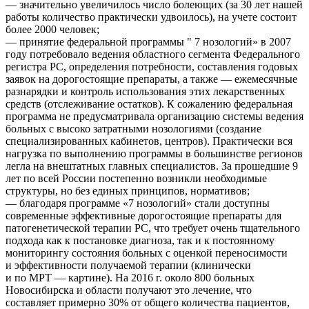
— значительно увеличилось число болеющих (за 30 лет нашей
работы количество практически удвоилось), на учете состоит
более 2000 человек;
— принятие федеральной программы " 7 нозологий» в 2007
году потребовало ведения областного сегмента Федерального
регистра РС, определения потребности, составления годовых
заявок на дорогостоящие препараты, а также — ежемесячные
разнарядки и контроль использования этих лекарственных
средств (отслеживание остатков). К сожалению федеральная
программа не предусматривала организацию системы ведения
больных с высоко затратными нозологиями (создание
специализированных кабинетов, центров). Практически вся
нагрузка по выполнению программы в большинстве регионов
легла на внештатных главных специалистов. За прошедшие 9
лет по всей России постепенно возникли необходимые
структуры, но без единых принципов, нормативов;
— благодаря программе «7 нозологий» стали доступны
современные эффективные дорогостоящие препараты для
патогенетической терапии РС, что требует очень тщательного
подхода как к постановке диагноза, так и к постоянному
мониторингу состояния больных с оценкой переносимости
и эффективности получаемой терапии (клинически
и по МРТ — картине). На 2016 г. около 800 больных
Новосибирска и области получают это лечение, что
составляет примерно 30% от общего количества пациентов,