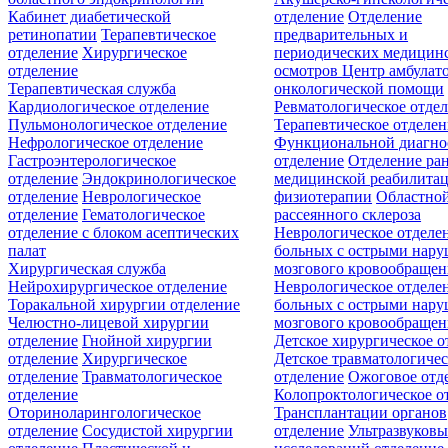
Кабинет диабетической
отделение
Отделение
ретинопатии
Терапевтическое
предварительных и
отделение
Хирургическое
периодических медицин
отделение
осмотров
Центр амбулат
Терапевтическая служба
онкологической помощи
Кардиологическое отделение
Ревматологическое отде
Пульмонологическое отделение
Терапевтическое отделе
Нефрологическое отделение
Функциональной диагно
Гастроэнтерологическое
отделение
Отделение ра
отделение
Эндокринологическое
медицинской реабилита
отделение
Неврологическое
физиотерапии
Областной
отделение
Гематологическое
рассеянного склероза
отделение c блоком асептических
Неврологическое отделе
палат
больных с острыми нар
Хирургическая служба
мозгового кровообращен
Нейрохирургическое отделение
Неврологическое отделе
Торакальной хирургии отделение
больных с острыми нар
Челюстно-лицевой хирургии
мозгового кровообращен
отделение
Гнойной хирургии
Детское хирургическое о
отделение
Хирургическое
Детское травматологичес
отделение
Травматологическое
отделение
Ожоговое отд
отделение
Колопроктологическое о
Оториноларингологическое
Трансплантации органов
отделение
Сосудистой хирургии
отделение
Ультразвуков