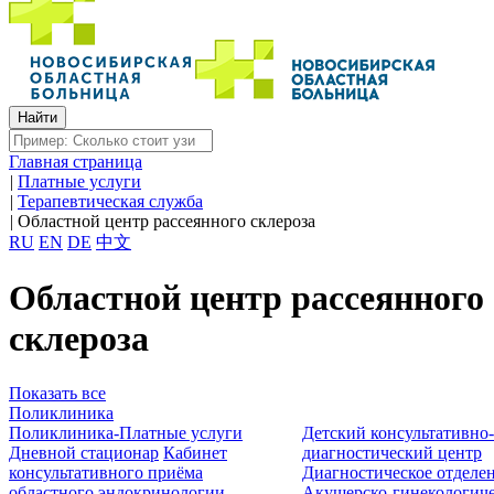
Главная страница
|
Платные услуги
|
Терапевтическая служба
|
Областной центр рассеянного склероза
RU
EN
DE
中文
Областной центр рассеянного
склероза
Показать все
Поликлиника
Поликлиника-Платные услуги
Детский консультативно
Дневной стационар
Кабинет
диагностический центр
консультативного приёма
Диагностическое отделе
областного эндокринологии
Акушерско-гинекологиче