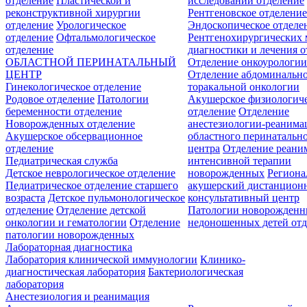
отделение
Пластической и
исследований отделение
реконструктивной хирургии
Рентгеновское отделени
отделение
Урологическое
Эндоскопическое отделе
отделение
Офтальмологическое
Рентгенохирургических 
отделение
диагностики и лечения о
ОБЛАСТНОЙ ПЕРИНАТАЛЬНЫЙ
Отделение онкоурологи
ЦЕНТР
Отделение абдоминальн
Гинекологическое отделение
торакальной онкологии
Родовое отделение
Патологии
Акушерское физиологич
беременности отделение
отделение
Отделение
Новорожденных отделение
анестезиологии-реанима
Акушерское обсервационное
областного перинатальн
отделение
центра
Отделение реани
Педиатрическая служба
интенсивной терапии
Детское неврологическое отделение
новорожденных
Регион
Педиатрическое отделение старшего
акушерский дистанцион
возраста
Детское пульмонологическое
консультативный центр
отделение
Отделение детской
Патологии новорожденн
онкологии и гематологии
Отделение
недоношенных детей отд
патологии новорожденных
Лабораторная диагностика
Лаборатория клинической иммунологии
Клинико-
диагностическая лаборатория
Бактериологическая
лаборатория
Анестезиология и реанимация