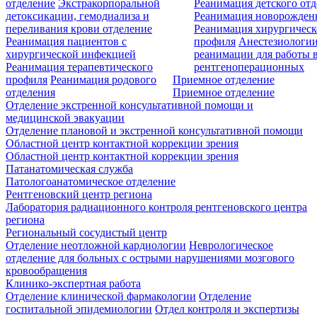
отделение
Экстракорпоральной
Реанимация детского от
детоксикации, гемодиализа и
Реанимация новорожде
переливания крови отделение
Реанимация хирургическ
Реанимация пациентов с
профиля
Анестезиологии
хирургической инфекцией
реанимации для работы 
Реанимация терапевтического
рентгеноперационных
профиля
Реанимация родового
Приемное отделение
отделения
Приемное отделение
Отделение экстренной консультативной помощи и
медицинской эвакуации
Отделение плановой и экстренной консультативной помощи
Областной центр контактной коррекции зрения
Областной центр контактной коррекции зрения
Патанатомическая служба
Патологоанатомическое отделение
Рентгеновский центр региона
Лаборатория радиационного контроля рентгеновского центра
региона
Региональный сосудистый центр
Отделение неотложной кардиологии
Неврологическое
отделение для больных с острыми нарушениями мозгового
кровообращения
Клинико-экспертная работа
Отделение клинической фармакологии
Отделение
госпитальной эпидемиологии
Отдел контроля и экспертизы