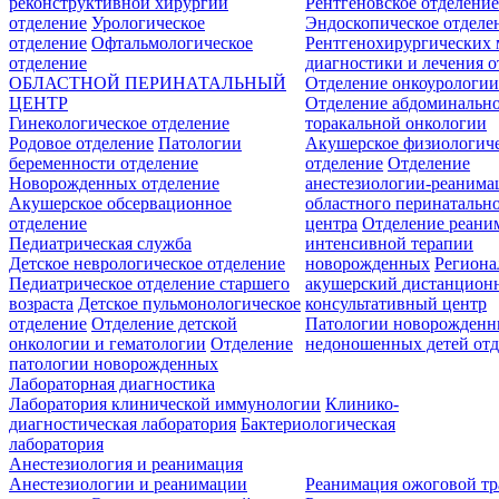
реконструктивной хирургии
Рентгеновское отделени
отделение
Урологическое
Эндоскопическое отделе
отделение
Офтальмологическое
Рентгенохирургических 
отделение
диагностики и лечения о
ОБЛАСТНОЙ ПЕРИНАТАЛЬНЫЙ
Отделение онкоурологи
ЦЕНТР
Отделение абдоминальн
Гинекологическое отделение
торакальной онкологии
Родовое отделение
Патологии
Акушерское физиологич
беременности отделение
отделение
Отделение
Новорожденных отделение
анестезиологии-реанима
Акушерское обсервационное
областного перинатальн
отделение
центра
Отделение реани
Педиатрическая служба
интенсивной терапии
Детское неврологическое отделение
новорожденных
Регион
Педиатрическое отделение старшего
акушерский дистанцион
возраста
Детское пульмонологическое
консультативный центр
отделение
Отделение детской
Патологии новорожденн
онкологии и гематологии
Отделение
недоношенных детей отд
патологии новорожденных
Лабораторная диагностика
Лаборатория клинической иммунологии
Клинико-
диагностическая лаборатория
Бактериологическая
лаборатория
Анестезиология и реанимация
Анестезиологии и реанимации
Реанимация ожоговой т