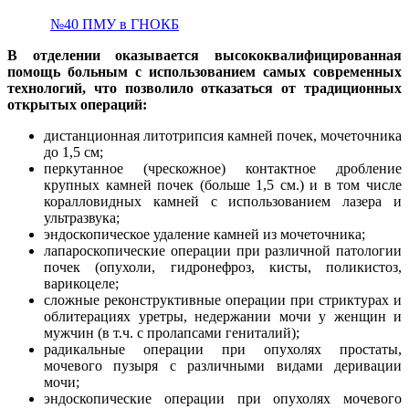
№40 ПМУ в ГНОКБ
В отделении оказывается высококвалифицированная
помощь больным с использованием самых современных
технологий, что позволило отказаться от традиционных
открытых операций:
дистанционная литотрипсия камней почек, мочеточника
до 1,5 см;
перкутанное (чрескожное) контактное дробление
крупных камней почек (больше 1,5 см.) и в том числе
коралловидных камней с использованием лазера и
ультразвука;
эндоскопическое удаление камней из мочеточника;
лапароскопические операции при различной патологии
почек (опухоли, гидронефроз, кисты, поликистоз,
варикоцеле;
сложные реконструктивные операции при стриктурах и
облитерациях уретры, недержании мочи у женщин и
мужчин (в т.ч. с пролапсами гениталий);
радикальные операции при опухолях простаты,
мочевого пузыря с различными видами деривации
мочи;
эндоскопические операции при опухолях мочевого