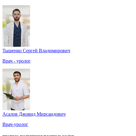
Тыщенко Сергей Владимирович
Врач - уролог
Асалов Джовид Мирсаидович
Врач-уролог