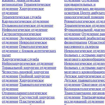
Кабинет диабетической
отделение
Отделение
ретинопатии
Терапевтическое
предварительных и
отделение
Хирургическое
периодических медицин
отделение
осмотров
Центр амбулат
Терапевтическая служба
онкологической помощи
Кардиологическое отделение
Ревматологическое отде
Пульмонологическое отделение
Терапевтическое отделе
Нефрологическое отделение
Функциональной диагно
Гастроэнтерологическое
отделение
Отделение ра
отделение
Эндокринологическое
медицинской реабилита
отделение
Неврологическое
физиотерапии
Областной
отделение
Гематологическое
рассеянного склероза
отделение c блоком асептических
Неврологическое отделе
палат
больных с острыми нар
Хирургическая служба
мозгового кровообращен
Нейрохирургическое отделение
Неврологическое отделе
Торакальной хирургии отделение
больных с острыми нар
Челюстно-лицевой хирургии
мозгового кровообращен
отделение
Гнойной хирургии
Детское хирургическое о
отделение
Хирургическое
Детское травматологичес
отделение
Травматологическое
отделение
Ожоговое отд
отделение
Колопроктологическое о
Оториноларингологическое
Трансплантации органов
отделение
Сосудистой хирургии
отделение
Ультразвуков
отделение
Пластической и
исследований отделение