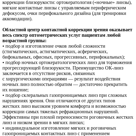
коррекции близорукости: ортокератология («ночные» линзы),
мягкие контактные линзы с управляемым периферическим
дефокусом, очки перифокального дизайна (для тренировки
аккомодации).
Областной центр контактной коррекции зрения оказывает
весь спектр оптометрических услуг пациентам любой
возрастной группы:
• подбор и изготовление очков любой сложности
(стигматических, астигматических, асферических,
бифокальных, офисных, прогрессивных, перифокальных);
• подбор ночных ортокератологических линз для торможения
прогрессирующей близорукости. Преимущество ОК-линз
заключается в отсутствие рисков, связанных
с хирургическими операциями — результат воздействия
ночных линз полностью обратим — достаточно прекратить
их ношение;
• подбор склеральных газопроницаемых линз при сложных
нарушениях зрения. Они отличаются от других типов
жестких линз высоким уровнем комфорта и возможностью
коррекции самых тяжелых рефракционных нарушений.
Эффективны при плохой переносимости роговичных жестких
линз и низком зрении в мягких линзах;
• индивидуальное изготовление мягких и роговичных
газопроницаемых контактных линз с применением