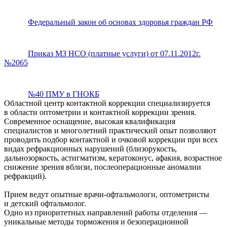
Федеральный закон об основах здоровья граждан РФ
Приказ МЗ НСО (платные услуги) от 07.11.2012г.
№2065
№40 ПМУ в ГНОКБ
Областной центр контактной коррекции специализируется
в области оптометрии и контактной коррекции зрения.
Современное оснащение, высокая квалификация
специалистов и многолетний практический опыт позволяют
проводить подбор контактной и очковой коррекции при всех
видах рефракционных нарушений (близорукость,
дальнозоркость, астигматизм, кератоконус, афакия, возрастное
снижение зрения вблизи, послеоперационные аномалии
рефракций).
Прием ведут опытные врачи-офтальмологи, оптометристы
и детский офтальмолог.
Одно из приоритетных направлений работы отделения —
уникальные методы торможения и безоперационной