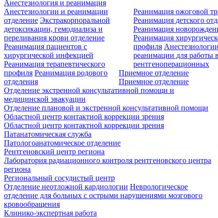
Анестезиология и реанимация
Анестезиологии и реанимации
Реанимация ожоговой т
отделение
Экстракорпоральной
Реанимация детского от
детоксикации, гемодиализа и
Реанимация новорожде
переливания крови отделение
Реанимация хирургическ
Реанимация пациентов с
профиля
Анестезиологии
хирургической инфекцией
реанимации для работы 
Реанимация терапевтического
рентгеноперационных
профиля
Реанимация родового
Приемное отделение
отделения
Приемное отделение
Отделение экстренной консультативной помощи и
медицинской эвакуации
Отделение плановой и экстренной консультативной помощи
Областной центр контактной коррекции зрения
Областной центр контактной коррекции зрения
Патанатомическая служба
Патологоанатомическое отделение
Рентгеновский центр региона
Лаборатория радиационного контроля рентгеновского центра
региона
Региональный сосудистый центр
Отделение неотложной кардиологии
Неврологическое
отделение для больных с острыми нарушениями мозгового
кровообращения
Клинико-экспертная работа