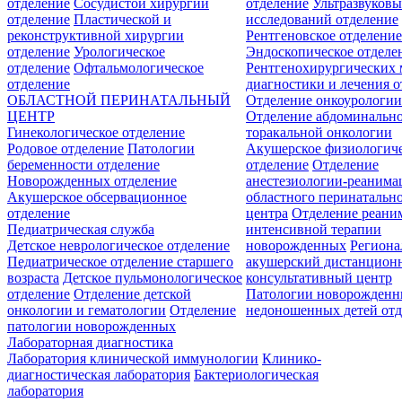
отделение
Сосудистой хирургии
отделение
Ультразвуков
отделение
Пластической и
исследований отделение
реконструктивной хирургии
Рентгеновское отделени
отделение
Урологическое
Эндоскопическое отделе
отделение
Офтальмологическое
Рентгенохирургических 
отделение
диагностики и лечения о
ОБЛАСТНОЙ ПЕРИНАТАЛЬНЫЙ
Отделение онкоурологи
ЦЕНТР
Отделение абдоминальн
Гинекологическое отделение
торакальной онкологии
Родовое отделение
Патологии
Акушерское физиологич
беременности отделение
отделение
Отделение
Новорожденных отделение
анестезиологии-реанима
Акушерское обсервационное
областного перинатальн
отделение
центра
Отделение реани
Педиатрическая служба
интенсивной терапии
Детское неврологическое отделение
новорожденных
Регион
Педиатрическое отделение старшего
акушерский дистанцион
возраста
Детское пульмонологическое
консультативный центр
отделение
Отделение детской
Патологии новорожденн
онкологии и гематологии
Отделение
недоношенных детей отд
патологии новорожденных
Лабораторная диагностика
Лаборатория клинической иммунологии
Клинико-
диагностическая лаборатория
Бактериологическая
лаборатория