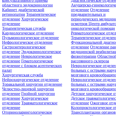
консультативного приёма
Диагностическое отделе
областного эндокринологии
Акушерско-гинекологиче
Кабинет диабетической
отделение
Отделение
ретинопатии
Терапевтическое
предварительных и
отделение
Хирургическое
периодических медицин
отделение
осмотров
Центр амбулат
Терапевтическая служба
онкологической помощи
Кардиологическое отделение
Ревматологическое отде
Пульмонологическое отделение
Терапевтическое отделе
Нефрологическое отделение
Функциональной диагно
Гастроэнтерологическое
отделение
Отделение ра
отделение
Эндокринологическое
медицинской реабилита
отделение
Неврологическое
физиотерапии
Областной
отделение
Гематологическое
рассеянного склероза
отделение c блоком асептических
Неврологическое отделе
палат
больных с острыми нар
Хирургическая служба
мозгового кровообращен
Нейрохирургическое отделение
Неврологическое отделе
Торакальной хирургии отделение
больных с острыми нар
Челюстно-лицевой хирургии
мозгового кровообращен
отделение
Гнойной хирургии
Детское хирургическое о
отделение
Хирургическое
Детское травматологичес
отделение
Травматологическое
отделение
Ожоговое отд
отделение
Колопроктологическое о
Оториноларингологическое
Трансплантации органов