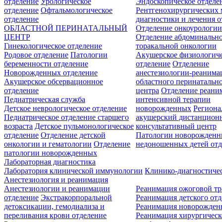
отделение
Урологическое
Эндоскопическое отделе
отделение
Офтальмологическое
Рентгенохирургических 
отделение
диагностики и лечения о
ОБЛАСТНОЙ ПЕРИНАТАЛЬНЫЙ
Отделение онкоурологи
ЦЕНТР
Отделение абдоминальн
Гинекологическое отделение
торакальной онкологии
Родовое отделение
Патологии
Акушерское физиологич
беременности отделение
отделение
Отделение
Новорожденных отделение
анестезиологии-реанима
Акушерское обсервационное
областного перинатальн
отделение
центра
Отделение реани
Педиатрическая служба
интенсивной терапии
Детское неврологическое отделение
новорожденных
Регион
Педиатрическое отделение старшего
акушерский дистанцион
возраста
Детское пульмонологическое
консультативный центр
отделение
Отделение детской
Патологии новорожденн
онкологии и гематологии
Отделение
недоношенных детей отд
патологии новорожденных
Лабораторная диагностика
Лаборатория клинической иммунологии
Клинико-диагностичес
Анестезиология и реанимация
Анестезиологии и реанимации
Реанимация ожоговой т
отделение
Экстракорпоральной
Реанимация детского от
детоксикации, гемодиализа и
Реанимация новорожде
переливания крови отделение
Реанимация хирургическ