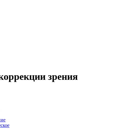
коррекции зрения
-
ние
ское