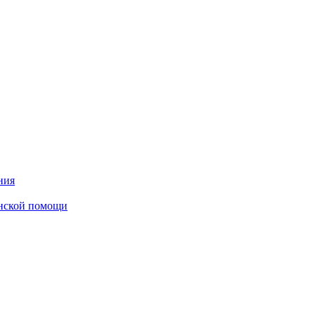
ния
инской помощи