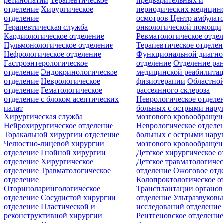
ретинопатии
Терапевтическое
предварительных и
отделение
Хирургическое
периодических медицин
отделение
осмотров
Центр амбулат
Терапевтическая служба
онкологической помощи
Кардиологическое отделение
Ревматологическое отде
Пульмонологическое отделение
Терапевтическое отделе
Нефрологическое отделение
Функциональной диагно
Гастроэнтерологическое
отделение
Отделение ра
отделение
Эндокринологическое
медицинской реабилита
отделение
Неврологическое
физиотерапии
Областной
отделение
Гематологическое
рассеянного склероза
отделение c блоком асептических
Неврологическое отделе
палат
больных с острыми нар
Хирургическая служба
мозгового кровообращен
Нейрохирургическое отделение
Неврологическое отделе
Торакальной хирургии отделение
больных с острыми нар
Челюстно-лицевой хирургии
мозгового кровообращен
отделение
Гнойной хирургии
Детское хирургическое о
отделение
Хирургическое
Детское травматологичес
отделение
Травматологическое
отделение
Ожоговое отд
отделение
Колопроктологическое о
Оториноларингологическое
Трансплантации органов
отделение
Сосудистой хирургии
отделение
Ультразвуков
отделение
Пластической и
исследований отделение
реконструктивной хирургии
Рентгеновское отделени