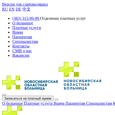
Версия для слабовидящих
RU
EN
DE
中文
(383) 315-99-99
Отделение платных услуг
О больнице
Платные услуги
Врачи
Пациентам
Специалистам
Контакты
СМИ о нас
Вакансии
Записаться на платный прием
О больнице
Платные услуги
Врачи
Пациентам
Специалистам