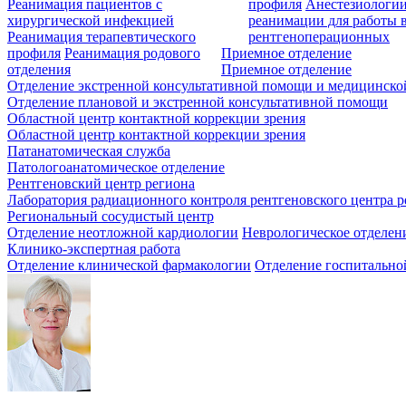
Реанимация пациентов с
профиля
Анестезиологии
хирургической инфекцией
реанимации для работы 
Реанимация терапевтического
рентгеноперационных
профиля
Реанимация родового
Приемное отделение
отделения
Приемное отделение
Отделение экстренной консультативной помощи и медицинско
Отделение плановой и экстренной консультативной помощи
Областной центр контактной коррекции зрения
Областной центр контактной коррекции зрения
Патанатомическая служба
Патологоанатомическое отделение
Рентгеновский центр региона
Лаборатория радиационного контроля рентгеновского центра р
Региональный сосудистый центр
Отделение неотложной кардиологии
Неврологическое отделен
Клинико-экспертная работа
Отделение клинической фармакологии
Отделение госпитально