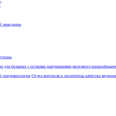
-
в
й эвакуации
егиона
ие для больных с острыми нарушениями мозгового кровообраще
й эпидемиологии
Отдел контроля и экспертизы качества медиц