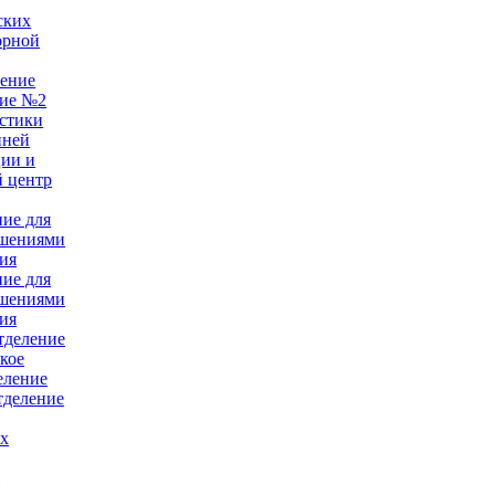
ских
орной
ление
ние №2
стики
нней
ции и
 центр
ние для
ушениями
ия
ние для
ушениями
ия
тделение
кое
еление
тделение
ых
е