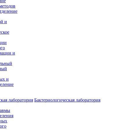
ние
методов
тделение
и
ой и
еское
ции
ого
мации и
альный
ный
ых и
еление
кая лаборатория
Бактериологическая лаборатория
равмы
деления
нных
ого