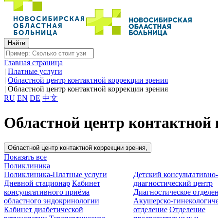
Главная страница
|
Платные услуги
|
Областной центр контактной коррекции зрения
|
Областной центр контактной коррекции зрения
RU
EN
DE
中文
Областной центр контактной 
Областной центр контактной коррекции зрения,
Показать все
Поликлиника
Поликлиника-Платные услуги
Детский консультативно
Дневной стационар
Кабинет
диагностический центр
консультативного приёма
Диагностическое отделе
областного эндокринологии
Акушерско-гинекологиче
Кабинет диабетической
отделение
Отделение