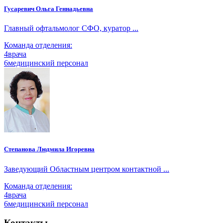
Гусаревич Ольга Геннадьевна
Главный офтальмолог СФО, куратор ...
Команда отделения:
4
врача
6
медицинский персонал
Степанова Людмила Игоревна
Заведующий Областным центром контактной ...
Команда отделения:
4
врача
6
медицинский персонал
Контакты