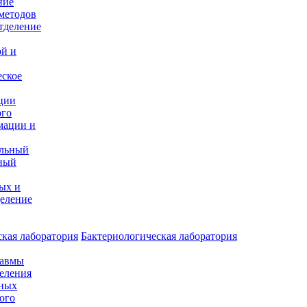
ние
методов
тделение
и
ой и
еское
ции
ого
мации и
альный
ный
ых и
еление
кая лаборатория
Бактериологическая лаборатория
равмы
деления
нных
ого