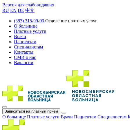
Версия для слабовидящих
RU
EN
DE
中文
(383) 315-99-99
Отделение платных услуг
О больнице
Платные услуги
Врачи
Пациентам
Специалистам
Контакты
СМИ о нас
Вакансии
Записаться на платный прием
О больнице
Платные услуги
Врачи
Пациентам
Специалистам