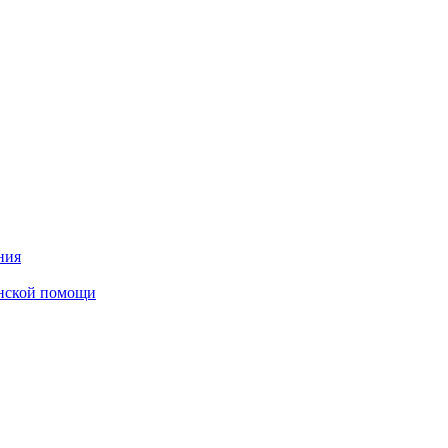
ния
инской помощи