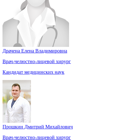
Драчена Елена Владимировна
Врач-челюстно-лицевой хирург
Кандидат медицинских наук
Прошкин Дмитрий Михайлович
Врач-челюстно-лицевой хирург