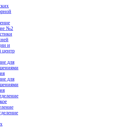
ских
орной
ление
ние №2
стики
нней
ции и
 центр
ние для
ушениями
ия
ние для
ушениями
ия
тделение
кое
еление
тделение
ых
е