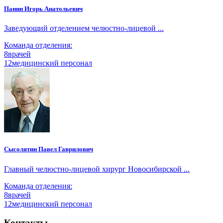
Панин Игорь Анатольевич
Заведующий отделением челюстно-лицевой ...
Команда отделения:
8
врачей
12
медицинский персонал
Сысолятин Павел Гаврилович
Главный челюстно-лицевой хирург Новосибирской ...
Команда отделения:
8
врачей
12
медицинский персонал
Контакты