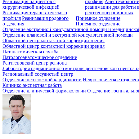
Реанимация пациентов с
профиля
Анестезиологии
хирургической инфекцией
реанимации для работы 
Реанимация терапевтического
рентгеноперационных
профиля
Реанимация родового
Приемное отделение
отделения
Приемное отделение
Отделение экстренной консультативной помощи и медицинско
Отделение плановой и экстренной консультативной помощи
Областной центр контактной коррекции зрения
Областной центр контактной коррекции зрения
Патанатомическая служба
Патологоанатомическое отделение
Рентгеновский центр региона
Лаборатория радиационного контроля рентгеновского центра р
Региональный сосудистый центр
Отделение неотложной кардиологии
Неврологическое отделен
Клинико-экспертная работа
Отделение клинической фармакологии
Отделение госпитально