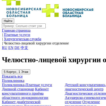
Главная страница
|
Платные услуги
|
Хирургическая служба
|
Челюстно-лицевой хирургии отделение
RU
EN
DE
中文
Челюстно-лицевой хирургии о
5 Корпус, 1 Этаж
Показать все
Поликлиника
Поликлиника-Платные услуги
Детский консультативно
Дневной стационар
Кабинет
диагностический центр
консультативного приёма
Диагностическое отделе
областного эндокринологии
Акушерско-гинекологиче
Кабинет диабетической
отделение
Отделение