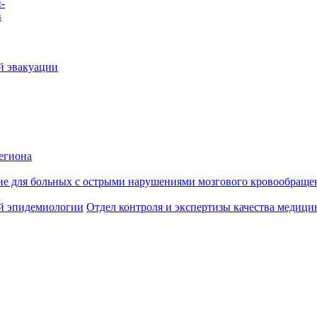
-
в
й эвакуации
егиона
ие для больных с острыми нарушениями мозгового кровообраще
й эпидемиологии
Отдел контроля и экспертизы качества медиц