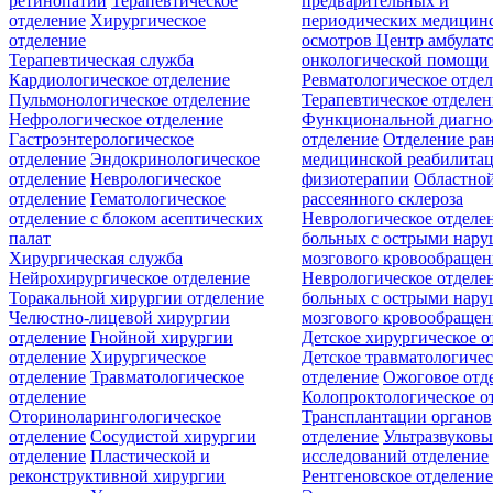
ретинопатии
Терапевтическое
предварительных и
отделение
Хирургическое
периодических медицин
отделение
осмотров
Центр амбулат
Терапевтическая служба
онкологической помощи
Кардиологическое отделение
Ревматологическое отде
Пульмонологическое отделение
Терапевтическое отделе
Нефрологическое отделение
Функциональной диагно
Гастроэнтерологическое
отделение
Отделение ра
отделение
Эндокринологическое
медицинской реабилита
отделение
Неврологическое
физиотерапии
Областной
отделение
Гематологическое
рассеянного склероза
отделение c блоком асептических
Неврологическое отделе
палат
больных с острыми нар
Хирургическая служба
мозгового кровообращен
Нейрохирургическое отделение
Неврологическое отделе
Торакальной хирургии отделение
больных с острыми нар
Челюстно-лицевой хирургии
мозгового кровообращен
отделение
Гнойной хирургии
Детское хирургическое о
отделение
Хирургическое
Детское травматологичес
отделение
Травматологическое
отделение
Ожоговое отд
отделение
Колопроктологическое о
Оториноларингологическое
Трансплантации органов
отделение
Сосудистой хирургии
отделение
Ультразвуков
отделение
Пластической и
исследований отделение
реконструктивной хирургии
Рентгеновское отделени