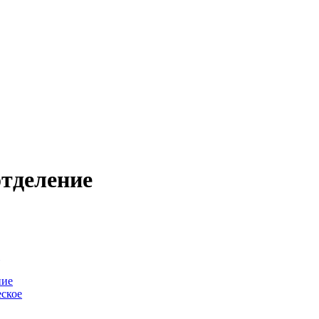
тделение
-
ние
ское