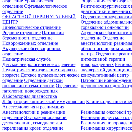
отделение
Урологическое
Эндоскопическое отделе
отделение
Офтальмологическое
Рентгенохирургических 
отделение
диагностики и лечения о
ОБЛАСТНОЙ ПЕРИНАТАЛЬНЫЙ
Отделение онкоурологи
ЦЕНТР
Отделение абдоминальн
Гинекологическое отделение
торакальной онкологии
Родовое отделение
Патологии
Акушерское физиологич
беременности отделение
отделение
Отделение
Новорожденных отделение
анестезиологии-реанима
Акушерское обсервационное
областного перинатальн
отделение
центра
Отделение реани
Педиатрическая служба
интенсивной терапии
Детское неврологическое отделение
новорожденных
Регион
Педиатрическое отделение старшего
акушерский дистанцион
возраста
Детское пульмонологическое
консультативный центр
отделение
Отделение детской
Патологии новорожденн
онкологии и гематологии
Отделение
недоношенных детей отд
патологии новорожденных
Лабораторная диагностика
Лаборатория клинической иммунологии
Клинико-диагностичес
Анестезиология и реанимация
Анестезиологии и реанимации
Реанимация ожоговой т
отделение
Экстракорпоральной
Реанимация детского от
детоксикации, гемодиализа и
Реанимация новорожде
переливания крови отделение
Реанимация хирургическ