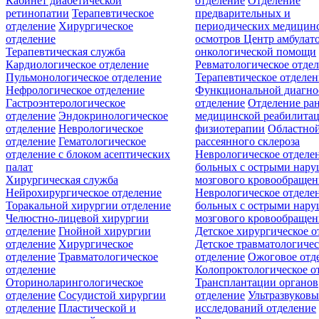
Кабинет диабетической
отделение
Отделение
ретинопатии
Терапевтическое
предварительных и
отделение
Хирургическое
периодических медицин
отделение
осмотров
Центр амбулат
Терапевтическая служба
онкологической помощи
Кардиологическое отделение
Ревматологическое отде
Пульмонологическое отделение
Терапевтическое отделе
Нефрологическое отделение
Функциональной диагно
Гастроэнтерологическое
отделение
Отделение ра
отделение
Эндокринологическое
медицинской реабилита
отделение
Неврологическое
физиотерапии
Областной
отделение
Гематологическое
рассеянного склероза
отделение c блоком асептических
Неврологическое отделе
палат
больных с острыми нар
Хирургическая служба
мозгового кровообращен
Нейрохирургическое отделение
Неврологическое отделе
Торакальной хирургии отделение
больных с острыми нар
Челюстно-лицевой хирургии
мозгового кровообращен
отделение
Гнойной хирургии
Детское хирургическое о
отделение
Хирургическое
Детское травматологичес
отделение
Травматологическое
отделение
Ожоговое отд
отделение
Колопроктологическое о
Оториноларингологическое
Трансплантации органов
отделение
Сосудистой хирургии
отделение
Ультразвуков
отделение
Пластической и
исследований отделение