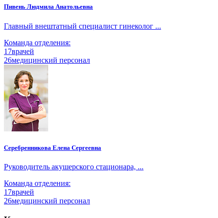
Пивень Людмила Анатольевна
Главный внештатный специалист гинеколог ...
Команда отделения:
17
врачей
26
медицинский персонал
Серебренникова Елена Сергеевна
Руководитель акушерского стационара, ...
Команда отделения:
17
врачей
26
медицинский персонал