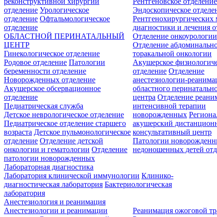
реконструктивной хирургии
Рентгеновское отделени
отделение
Урологическое
Эндоскопическое отделе
отделение
Офтальмологическое
Рентгенохирургических 
отделение
диагностики и лечения о
ОБЛАСТНОЙ ПЕРИНАТАЛЬНЫЙ
Отделение онкоурологи
ЦЕНТР
Отделение абдоминальн
Гинекологическое отделение
торакальной онкологии
Родовое отделение
Патологии
Акушерское физиологич
беременности отделение
отделение
Отделение
Новорожденных отделение
анестезиологии-реанима
Акушерское обсервационное
областного перинатальн
отделение
центра
Отделение реани
Педиатрическая служба
интенсивной терапии
Детское неврологическое отделение
новорожденных
Регион
Педиатрическое отделение старшего
акушерский дистанцион
возраста
Детское пульмонологическое
консультативный центр
отделение
Отделение детской
Патологии новорожденн
онкологии и гематологии
Отделение
недоношенных детей отд
патологии новорожденных
Лабораторная диагностика
Лаборатория клинической иммунологии
Клинико-
диагностическая лаборатория
Бактериологическая
лаборатория
Анестезиология и реанимация
Анестезиологии и реанимации
Реанимация ожоговой т