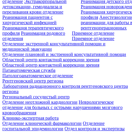
отделение
Экстракорпоральной
Реанимация детского от
детоксикации, гемодиализа и
Реанимация новорожде
переливания крови отделение
Реанимация хирургическ
Реанимация пациентов с
профиля
Анестезиологии
хирургической инфекцией
реанимации для работы 
Реанимация терапевтического
рентгеноперационных
профиля
Реанимация родового
Приемное отделение
отделения
Приемное отделение
Отделение экстренной консультативной помощи и
медицинской эвакуации
Отделение плановой и экстренной консультативной помощи
Областной центр контактной коррекции зрения
Областной центр контактной коррекции зрения
Патанатомическая служба
Патологоанатомическое отделение
Рентгеновский центр региона
Лаборатория радиационного контроля рентгеновского центра
региона
Региональный сосудистый центр
Отделение неотложной кардиологии
Неврологическое
отделение для больных с острыми нарушениями мозгового
кровообращения
Клинико-экспертная работа
Отделение клинической фармакологии
Отделение
госпитальной эпидемиологии
Отдел контроля и экспертизы