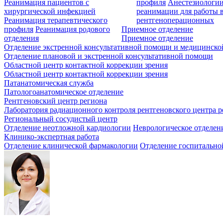
Реанимация пациентов с
профиля
Анестезиологии
хирургической инфекцией
реанимации для работы 
Реанимация терапевтического
рентгеноперационных
профиля
Реанимация родового
Приемное отделение
отделения
Приемное отделение
Отделение экстренной консультативной помощи и медицинско
Отделение плановой и экстренной консультативной помощи
Областной центр контактной коррекции зрения
Областной центр контактной коррекции зрения
Патанатомическая служба
Патологоанатомическое отделение
Рентгеновский центр региона
Лаборатория радиационного контроля рентгеновского центра р
Региональный сосудистый центр
Отделение неотложной кардиологии
Неврологическое отделен
Клинико-экспертная работа
Отделение клинической фармакологии
Отделение госпитально