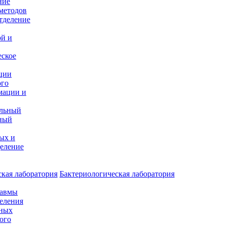
ние
методов
тделение
и
ой и
еское
ции
ого
мации и
альный
ный
ых и
еление
кая лаборатория
Бактериологическая лаборатория
равмы
деления
нных
ого