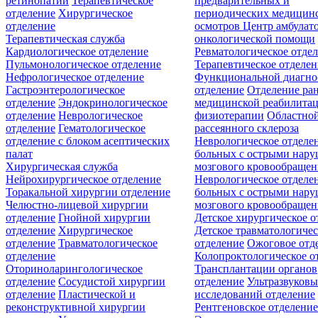
ретинопатии
Терапевтическое
предварительных и
отделение
Хирургическое
периодических медицин
отделение
осмотров
Центр амбулат
Терапевтическая служба
онкологической помощи
Кардиологическое отделение
Ревматологическое отде
Пульмонологическое отделение
Терапевтическое отделе
Нефрологическое отделение
Функциональной диагно
Гастроэнтерологическое
отделение
Отделение ра
отделение
Эндокринологическое
медицинской реабилита
отделение
Неврологическое
физиотерапии
Областной
отделение
Гематологическое
рассеянного склероза
отделение c блоком асептических
Неврологическое отделе
палат
больных с острыми нар
Хирургическая служба
мозгового кровообращен
Нейрохирургическое отделение
Неврологическое отделе
Торакальной хирургии отделение
больных с острыми нар
Челюстно-лицевой хирургии
мозгового кровообращен
отделение
Гнойной хирургии
Детское хирургическое о
отделение
Хирургическое
Детское травматологичес
отделение
Травматологическое
отделение
Ожоговое отд
отделение
Колопроктологическое о
Оториноларингологическое
Трансплантации органов
отделение
Сосудистой хирургии
отделение
Ультразвуков
отделение
Пластической и
исследований отделение
реконструктивной хирургии
Рентгеновское отделени