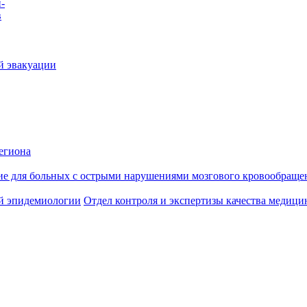
-
в
й эвакуации
егиона
ие для больных с острыми нарушениями мозгового кровообраще
й эпидемиологии
Отдел контроля и экспертизы качества медиц