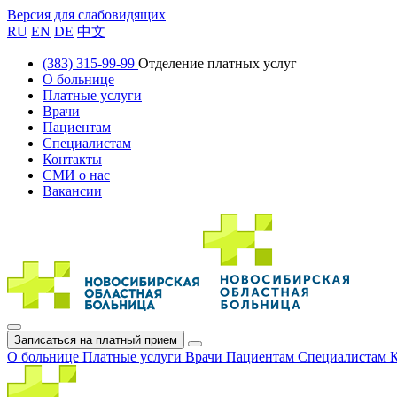
Версия для слабовидящих
RU
EN
DE
中文
(383) 315-99-99
Отделение платных услуг
О больнице
Платные услуги
Врачи
Пациентам
Специалистам
Контакты
СМИ о нас
Вакансии
Записаться на платный прием
О больнице
Платные услуги
Врачи
Пациентам
Специалистам