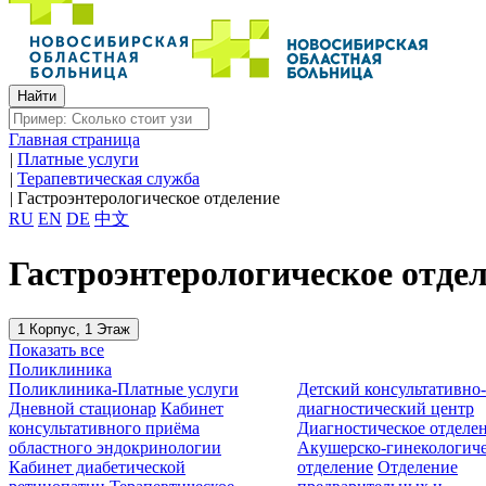
Главная страница
|
Платные услуги
|
Терапевтическая служба
|
Гастроэнтерологическое отделение
RU
EN
DE
中文
Гастроэнтерологическое отде
1 Корпус, 1 Этаж
Показать все
Поликлиника
Поликлиника-Платные услуги
Детский консультативно
Дневной стационар
Кабинет
диагностический центр
консультативного приёма
Диагностическое отделе
областного эндокринологии
Акушерско-гинекологиче
Кабинет диабетической
отделение
Отделение