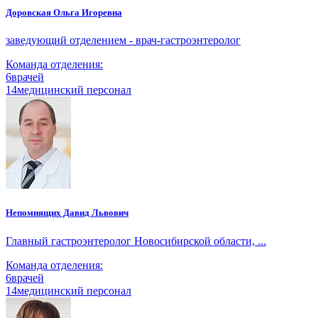
Доровская Ольга Игоревна
заведующий отделением - врач-гастроэнтеролог
Команда отделения:
6
врачей
14
медицинский персонал
Непомнящих Давид Львович
Главный гастроэнтеролог Новосибирской области, ...
Команда отделения:
6
врачей
14
медицинский персонал