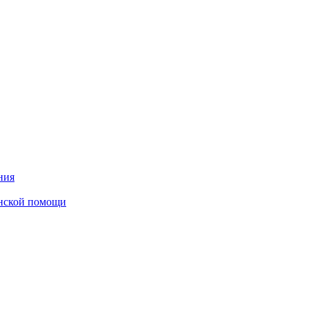
ния
инской помощи