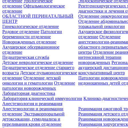
отделение
Урологическое
Эндоскопическое отделе
отделение
Офтальмологическое
Рентгенохирургических 
отделение
диагностики и лечения о
ОБЛАСТНОЙ ПЕРИНАТАЛЬНЫЙ
Отделение онкоурологи
ЦЕНТР
Отделение абдоминальн
Гинекологическое отделение
торакальной онкологии
Родовое отделение
Патологии
Акушерское физиологич
беременности отделение
отделение
Отделение
Новорожденных отделение
анестезиологии-реанима
Акушерское обсервационное
областного перинатальн
отделение
центра
Отделение реани
Педиатрическая служба
интенсивной терапии
Детское неврологическое отделение
новорожденных
Регион
Педиатрическое отделение старшего
акушерский дистанцион
возраста
Детское пульмонологическое
консультативный центр
отделение
Отделение детской
Патологии новорожденн
онкологии и гематологии
Отделение
недоношенных детей отд
патологии новорожденных
Лабораторная диагностика
Лаборатория клинической иммунологии
Клинико-диагностичес
Анестезиология и реанимация
Анестезиологии и реанимации
Реанимация ожоговой т
отделение
Экстракорпоральной
Реанимация детского от
детоксикации, гемодиализа и
Реанимация новорожде
переливания крови отделение
Реанимация хирургическ