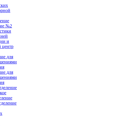
ских
орной
ление
ние №2
стики
нней
ции и
 центр
ние для
ушениями
ия
ние для
ушениями
ия
тделение
кое
еление
тделение
ых
е