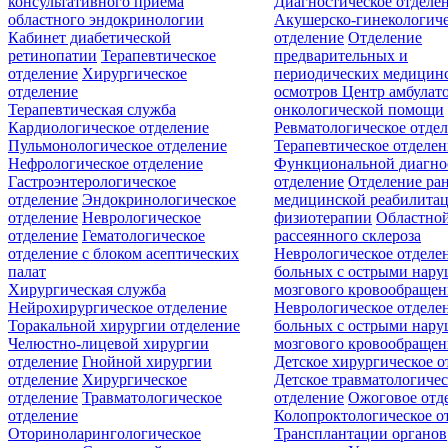
консультативного приёма
Диагностическое отделе
областного эндокринологии
Акушерско-гинекологиче
Кабинет диабетической
отделение
Отделение
ретинопатии
Терапевтическое
предварительных и
отделение
Хирургическое
периодических медицин
отделение
осмотров
Центр амбулат
Терапевтическая служба
онкологической помощи
Кардиологическое отделение
Ревматологическое отде
Пульмонологическое отделение
Терапевтическое отделе
Нефрологическое отделение
Функциональной диагно
Гастроэнтерологическое
отделение
Отделение ра
отделение
Эндокринологическое
медицинской реабилита
отделение
Неврологическое
физиотерапии
Областной
отделение
Гематологическое
рассеянного склероза
отделение c блоком асептических
Неврологическое отделе
палат
больных с острыми нар
Хирургическая служба
мозгового кровообращен
Нейрохирургическое отделение
Неврологическое отделе
Торакальной хирургии отделение
больных с острыми нар
Челюстно-лицевой хирургии
мозгового кровообращен
отделение
Гнойной хирургии
Детское хирургическое о
отделение
Хирургическое
Детское травматологичес
отделение
Травматологическое
отделение
Ожоговое отд
отделение
Колопроктологическое о
Оториноларингологическое
Трансплантации органов