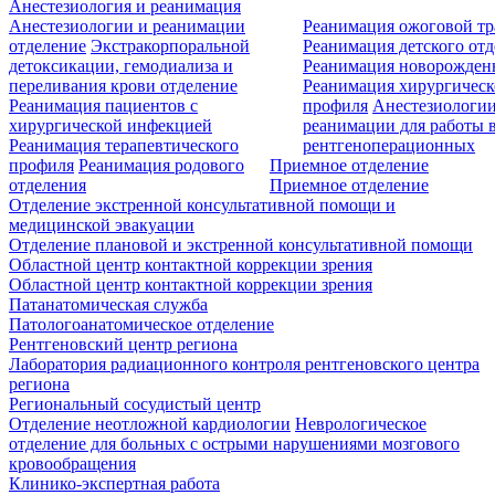
Анестезиология и реанимация
Анестезиологии и реанимации
Реанимация ожоговой т
отделение
Экстракорпоральной
Реанимация детского от
детоксикации, гемодиализа и
Реанимация новорожде
переливания крови отделение
Реанимация хирургическ
Реанимация пациентов с
профиля
Анестезиологии
хирургической инфекцией
реанимации для работы 
Реанимация терапевтического
рентгеноперационных
профиля
Реанимация родового
Приемное отделение
отделения
Приемное отделение
Отделение экстренной консультативной помощи и
медицинской эвакуации
Отделение плановой и экстренной консультативной помощи
Областной центр контактной коррекции зрения
Областной центр контактной коррекции зрения
Патанатомическая служба
Патологоанатомическое отделение
Рентгеновский центр региона
Лаборатория радиационного контроля рентгеновского центра
региона
Региональный сосудистый центр
Отделение неотложной кардиологии
Неврологическое
отделение для больных с острыми нарушениями мозгового
кровообращения
Клинико-экспертная работа