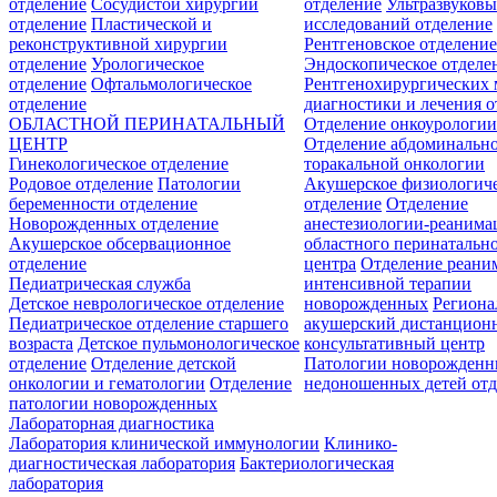
отделение
Сосудистой хирургии
отделение
Ультразвуков
отделение
Пластической и
исследований отделение
реконструктивной хирургии
Рентгеновское отделени
отделение
Урологическое
Эндоскопическое отделе
отделение
Офтальмологическое
Рентгенохирургических 
отделение
диагностики и лечения о
ОБЛАСТНОЙ ПЕРИНАТАЛЬНЫЙ
Отделение онкоурологи
ЦЕНТР
Отделение абдоминальн
Гинекологическое отделение
торакальной онкологии
Родовое отделение
Патологии
Акушерское физиологич
беременности отделение
отделение
Отделение
Новорожденных отделение
анестезиологии-реанима
Акушерское обсервационное
областного перинатальн
отделение
центра
Отделение реани
Педиатрическая служба
интенсивной терапии
Детское неврологическое отделение
новорожденных
Регион
Педиатрическое отделение старшего
акушерский дистанцион
возраста
Детское пульмонологическое
консультативный центр
отделение
Отделение детской
Патологии новорожденн
онкологии и гематологии
Отделение
недоношенных детей отд
патологии новорожденных
Лабораторная диагностика
Лаборатория клинической иммунологии
Клинико-
диагностическая лаборатория
Бактериологическая
лаборатория