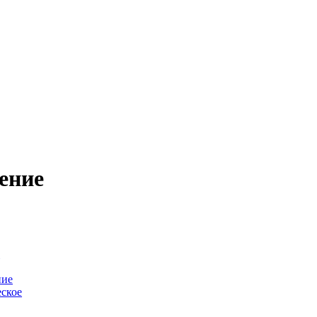
ение
-
ние
ское