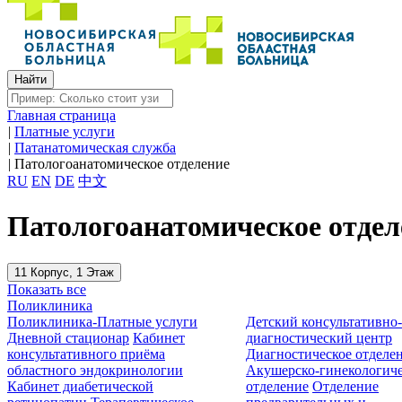
Главная страница
|
Платные услуги
|
Патанатомическая служба
|
Патологоанатомическое отделение
RU
EN
DE
中文
Патологоанатомическое отдел
11 Корпус, 1 Этаж
Показать все
Поликлиника
Поликлиника-Платные услуги
Детский консультативно
Дневной стационар
Кабинет
диагностический центр
консультативного приёма
Диагностическое отделе
областного эндокринологии
Акушерско-гинекологиче
Кабинет диабетической
отделение
Отделение