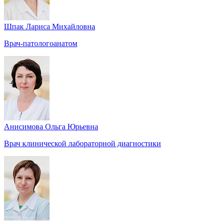
Шпак Лариса Михайловна
Врач-патологоанатом
Анисимова Ольга Юрьевна
Врач клинической лабораторной диагностики