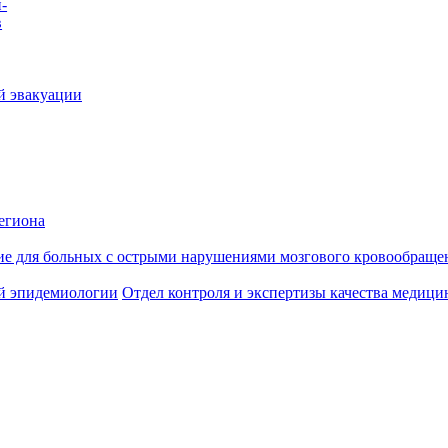
-
в
й эвакуации
егиона
ие для больных с острыми нарушениями мозгового кровообраще
й эпидемиологии
Отдел контроля и экспертизы качества медиц