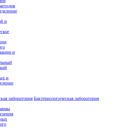
ние
методов
тделение
и
ой и
еское
ции
ого
мации и
альный
ный
ых и
еление
кая лаборатория
Бактериологическая лаборатория
равмы
деления
нных
ого