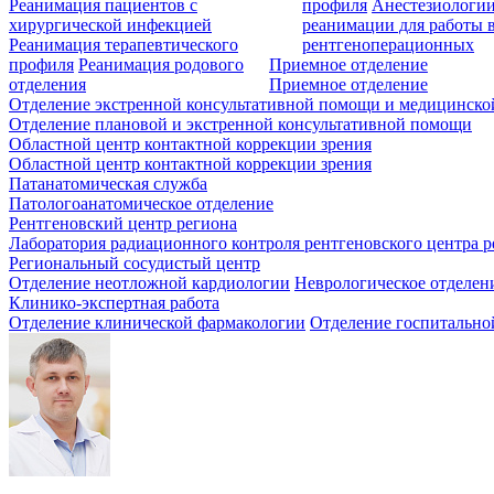
Реанимация пациентов с
профиля
Анестезиологии
хирургической инфекцией
реанимации для работы 
Реанимация терапевтического
рентгеноперационных
профиля
Реанимация родового
Приемное отделение
отделения
Приемное отделение
Отделение экстренной консультативной помощи и медицинско
Отделение плановой и экстренной консультативной помощи
Областной центр контактной коррекции зрения
Областной центр контактной коррекции зрения
Патанатомическая служба
Патологоанатомическое отделение
Рентгеновский центр региона
Лаборатория радиационного контроля рентгеновского центра р
Региональный сосудистый центр
Отделение неотложной кардиологии
Неврологическое отделен
Клинико-экспертная работа
Отделение клинической фармакологии
Отделение госпитально