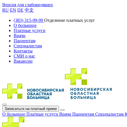
Версия для слабовидящих
RU
EN
DE
中文
(383) 315-99-99
Отделение платных услуг
О больнице
Платные услуги
Врачи
Пациентам
Специалистам
Контакты
СМИ о нас
Вакансии
Записаться на платный прием
О больнице
Платные услуги
Врачи
Пациентам
Специалистам