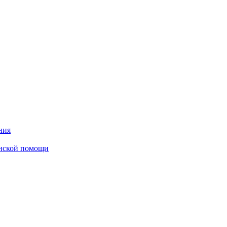
ния
инской помощи