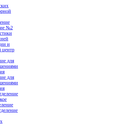
ских
орной
ление
ние №2
стики
нней
ции и
 центр
ние для
ушениями
ия
ние для
ушениями
ия
тделение
кое
еление
тделение
ых
е