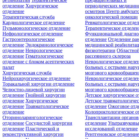
ретинопатии
Терапевтическое
предварительных и
отделение
Хирургическое
периодических медицин
отделение
осмотров
Центр амбулат
Терапевтическая служба
онкологической помощи
Кардиологическое отделение
Ревматологическое отде
Пульмонологическое отделение
Терапевтическое отделе
Нефрологическое отделение
Функциональной диагно
Гастроэнтерологическое
отделение
Отделение ра
отделение
Эндокринологическое
медицинской реабилита
отделение
Неврологическое
физиотерапии
Областной
отделение
Гематологическое
рассеянного склероза
отделение c блоком асептических
Неврологическое отделе
палат
больных с острыми нар
Хирургическая служба
мозгового кровообращен
Нейрохирургическое отделение
Неврологическое отделе
Торакальной хирургии отделение
больных с острыми нар
Челюстно-лицевой хирургии
мозгового кровообращен
отделение
Гнойной хирургии
Детское хирургическое о
отделение
Хирургическое
Детское травматологичес
отделение
Травматологическое
отделение
Ожоговое отд
отделение
Колопроктологическое о
Оториноларингологическое
Трансплантации органов
отделение
Сосудистой хирургии
отделение
Ультразвуков
отделение
Пластической и
исследований отделение
реконструктивной хирургии
Рентгеновское отделени