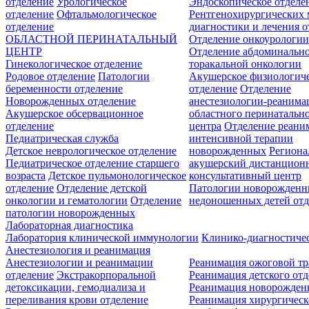
отделение
Урологическое
Эндоскопическое отделе
отделение
Офтальмологическое
Рентгенохирургических 
отделение
диагностики и лечения о
ОБЛАСТНОЙ ПЕРИНАТАЛЬНЫЙ
Отделение онкоурологи
ЦЕНТР
Отделение абдоминальн
Гинекологическое отделение
торакальной онкологии
Родовое отделение
Патологии
Акушерское физиологич
беременности отделение
отделение
Отделение
Новорожденных отделение
анестезиологии-реанима
Акушерское обсервационное
областного перинатальн
отделение
центра
Отделение реани
Педиатрическая служба
интенсивной терапии
Детское неврологическое отделение
новорожденных
Регион
Педиатрическое отделение старшего
акушерский дистанцион
возраста
Детское пульмонологическое
консультативный центр
отделение
Отделение детской
Патологии новорожденн
онкологии и гематологии
Отделение
недоношенных детей отд
патологии новорожденных
Лабораторная диагностика
Лаборатория клинической иммунологии
Клинико-диагностичес
Анестезиология и реанимация
Анестезиологии и реанимации
Реанимация ожоговой т
отделение
Экстракорпоральной
Реанимация детского от
детоксикации, гемодиализа и
Реанимация новорожде
переливания крови отделение
Реанимация хирургическ