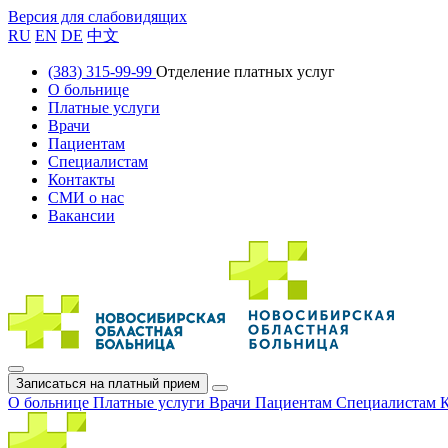
Версия для слабовидящих
RU
EN
DE
中文
(383) 315-99-99
Отделение платных услуг
О больнице
Платные услуги
Врачи
Пациентам
Специалистам
Контакты
СМИ о нас
Вакансии
Записаться на платный прием
О больнице
Платные услуги
Врачи
Пациентам
Специалистам