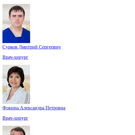
Сурков Дмитрий Сергеевич
Врач-хирург
Фокина Александра Петровна
Врач-хирург