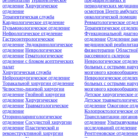
ретинопатии
Терапевтическое
предварительных и
отделение
Хирургическое
периодических медицин
отделение
осмотров
Центр амбулат
Терапевтическая служба
онкологической помощи
Кардиологическое отделение
Ревматологическое отде
Пульмонологическое отделение
Терапевтическое отделе
Нефрологическое отделение
Функциональной диагно
Гастроэнтерологическое
отделение
Отделение ра
отделение
Эндокринологическое
медицинской реабилита
отделение
Неврологическое
физиотерапии
Областной
отделение
Гематологическое
рассеянного склероза
отделение c блоком асептических
Неврологическое отделе
палат
больных с острыми нар
Хирургическая служба
мозгового кровообращен
Нейрохирургическое отделение
Неврологическое отделе
Торакальной хирургии отделение
больных с острыми нар
Челюстно-лицевой хирургии
мозгового кровообращен
отделение
Гнойной хирургии
Детское хирургическое о
отделение
Хирургическое
Детское травматологичес
отделение
Травматологическое
отделение
Ожоговое отд
отделение
Колопроктологическое о
Оториноларингологическое
Трансплантации органов
отделение
Сосудистой хирургии
отделение
Ультразвуков
отделение
Пластической и
исследований отделение
реконструктивной хирургии
Рентгеновское отделени