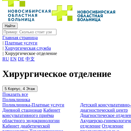
Главная страница
|
Платные услуги
|
Хирургическая служба
|
Хирургическое отделение
RU
EN
DE
中文
Хирургическое отделение
5 Корпус, 4 Этаж
Показать все
Поликлиника
Поликлиника-Платные услуги
Детский консультативно
Дневной стационар
Кабинет
диагностический центр
консультативного приёма
Диагностическое отделе
областного эндокринологии
Акушерско-гинекологиче
Кабинет диабетической
отделение
Отделение