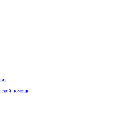
ния
инской помощи