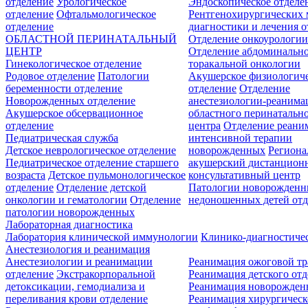
отделение
Урологическое
Эндоскопическое отделе
отделение
Офтальмологическое
Рентгенохирургических 
отделение
диагностики и лечения о
ОБЛАСТНОЙ ПЕРИНАТАЛЬНЫЙ
Отделение онкоурологи
ЦЕНТР
Отделение абдоминальн
Гинекологическое отделение
торакальной онкологии
Родовое отделение
Патологии
Акушерское физиологич
беременности отделение
отделение
Отделение
Новорожденных отделение
анестезиологии-реанима
Акушерское обсервационное
областного перинатальн
отделение
центра
Отделение реани
Педиатрическая служба
интенсивной терапии
Детское неврологическое отделение
новорожденных
Регион
Педиатрическое отделение старшего
акушерский дистанцион
возраста
Детское пульмонологическое
консультативный центр
отделение
Отделение детской
Патологии новорожденн
онкологии и гематологии
Отделение
недоношенных детей отд
патологии новорожденных
Лабораторная диагностика
Лаборатория клинической иммунологии
Клинико-диагностичес
Анестезиология и реанимация
Анестезиологии и реанимации
Реанимация ожоговой т
отделение
Экстракорпоральной
Реанимация детского от
детоксикации, гемодиализа и
Реанимация новорожде
переливания крови отделение
Реанимация хирургическ