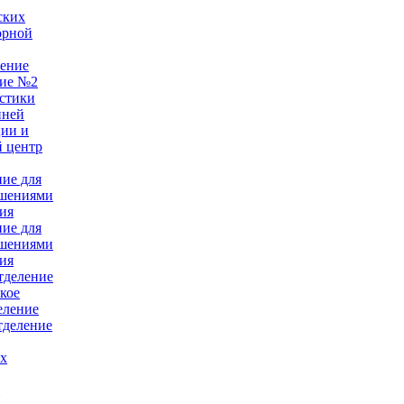
ских
орной
ление
ние №2
стики
нней
ции и
 центр
ние для
ушениями
ия
ние для
ушениями
ия
тделение
кое
еление
тделение
ых
е