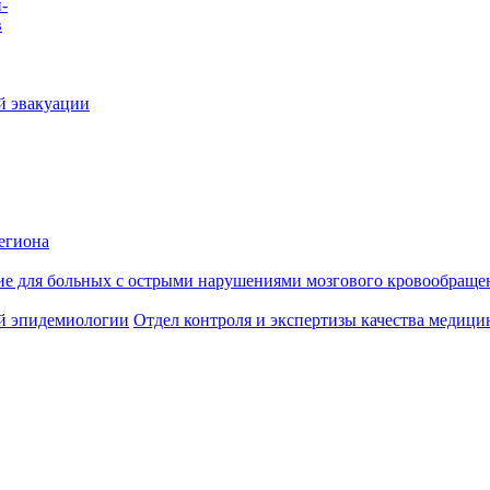
-
в
й эвакуации
егиона
ие для больных с острыми нарушениями мозгового кровообраще
й эпидемиологии
Отдел контроля и экспертизы качества медиц