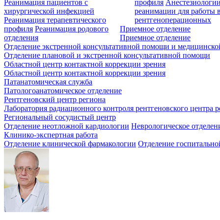
Реанимация пациентов с
профиля
Анестезиологии
хирургической инфекцией
реанимации для работы 
Реанимация терапевтического
рентгеноперационных
профиля
Реанимация родового
Приемное отделение
отделения
Приемное отделение
Отделение экстренной консультативной помощи и медицинско
Отделение плановой и экстренной консультативной помощи
Областной центр контактной коррекции зрения
Областной центр контактной коррекции зрения
Патанатомическая служба
Патологоанатомическое отделение
Рентгеновский центр региона
Лаборатория радиационного контроля рентгеновского центра р
Региональный сосудистый центр
Отделение неотложной кардиологии
Неврологическое отделен
Клинико-экспертная работа
Отделение клинической фармакологии
Отделение госпитально