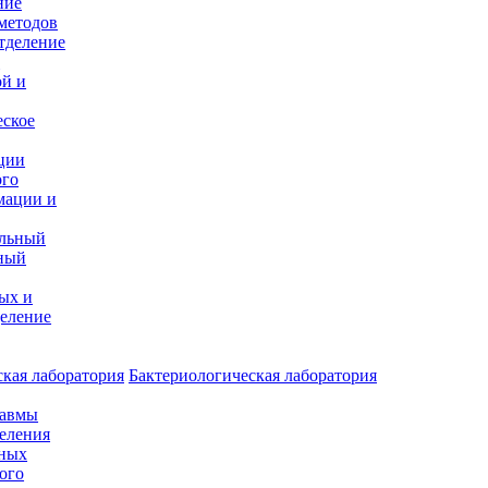
ние
методов
тделение
и
ой и
еское
ции
ого
мации и
альный
ный
ых и
еление
кая лаборатория
Бактериологическая лаборатория
равмы
деления
нных
ого