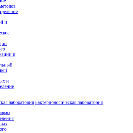
ние
методов
тделение
и
ой и
еское
ции
ого
мации и
альный
ный
ых и
еление
кая лаборатория
Бактериологическая лаборатория
равмы
деления
нных
ого