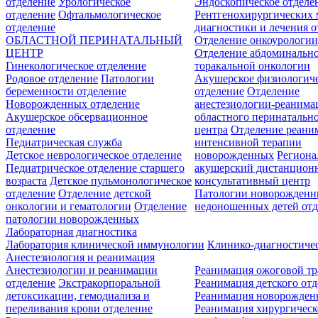
отделение
Урологическое
Эндоскопическое отделе
отделение
Офтальмологическое
Рентгенохирургических 
отделение
диагностики и лечения о
ОБЛАСТНОЙ ПЕРИНАТАЛЬНЫЙ
Отделение онкоурологи
ЦЕНТР
Отделение абдоминальн
Гинекологическое отделение
торакальной онкологии
Родовое отделение
Патологии
Акушерское физиологич
беременности отделение
отделение
Отделение
Новорожденных отделение
анестезиологии-реанима
Акушерское обсервационное
областного перинатальн
отделение
центра
Отделение реани
Педиатрическая служба
интенсивной терапии
Детское неврологическое отделение
новорожденных
Регион
Педиатрическое отделение старшего
акушерский дистанцион
возраста
Детское пульмонологическое
консультативный центр
отделение
Отделение детской
Патологии новорожденн
онкологии и гематологии
Отделение
недоношенных детей отд
патологии новорожденных
Лабораторная диагностика
Лаборатория клинической иммунологии
Клинико-диагностичес
Анестезиология и реанимация
Анестезиологии и реанимации
Реанимация ожоговой т
отделение
Экстракорпоральной
Реанимация детского от
детоксикации, гемодиализа и
Реанимация новорожде
переливания крови отделение
Реанимация хирургическ