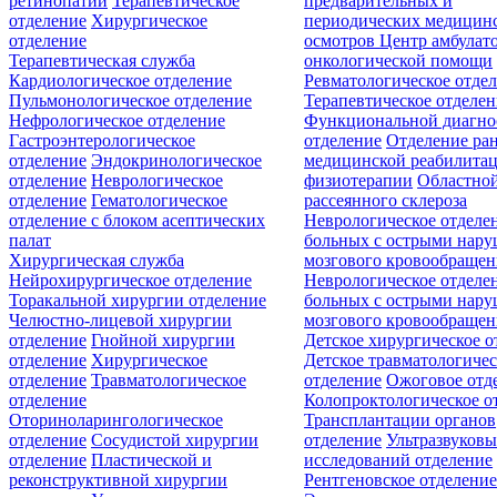
ретинопатии
Терапевтическое
предварительных и
отделение
Хирургическое
периодических медицин
отделение
осмотров
Центр амбулат
Терапевтическая служба
онкологической помощи
Кардиологическое отделение
Ревматологическое отде
Пульмонологическое отделение
Терапевтическое отделе
Нефрологическое отделение
Функциональной диагно
Гастроэнтерологическое
отделение
Отделение ра
отделение
Эндокринологическое
медицинской реабилита
отделение
Неврологическое
физиотерапии
Областной
отделение
Гематологическое
рассеянного склероза
отделение c блоком асептических
Неврологическое отделе
палат
больных с острыми нар
Хирургическая служба
мозгового кровообращен
Нейрохирургическое отделение
Неврологическое отделе
Торакальной хирургии отделение
больных с острыми нар
Челюстно-лицевой хирургии
мозгового кровообращен
отделение
Гнойной хирургии
Детское хирургическое о
отделение
Хирургическое
Детское травматологичес
отделение
Травматологическое
отделение
Ожоговое отд
отделение
Колопроктологическое о
Оториноларингологическое
Трансплантации органов
отделение
Сосудистой хирургии
отделение
Ультразвуков
отделение
Пластической и
исследований отделение
реконструктивной хирургии
Рентгеновское отделени