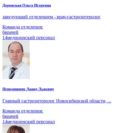
Доровская Ольга Игоревна
заведующий отделением - врач-гастроэнтеролог
Команда отделения:
6
врачей
14
медицинский персонал
Непомнящих Давид Львович
Главный гастроэнтеролог Новосибирской области, ...
Команда отделения:
6
врачей
14
медицинский персонал