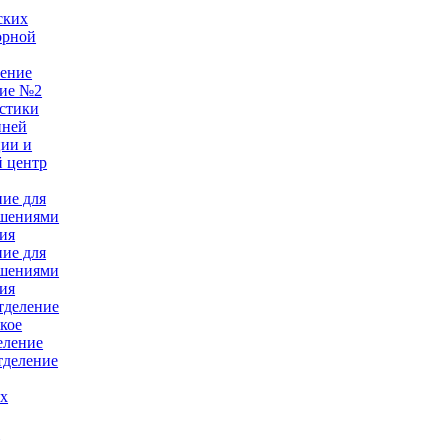
ских
орной
ление
ние №2
стики
нней
ции и
 центр
ние для
ушениями
ия
ние для
ушениями
ия
тделение
кое
еление
тделение
ых
е