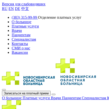
Версия для слабовидящих
RU
EN
DE
中文
(383) 315-99-99
Отделение платных услуг
О больнице
Платные услуги
Врачи
Пациентам
Специалистам
Контакты
СМИ о нас
Вакансии
Записаться на платный прием
О больнице
Платные услуги
Врачи
Пациентам
Специалистам