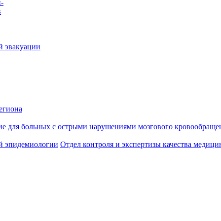
-
в
й эвакуации
егиона
ие для больных с острыми нарушениями мозгового кровообраще
й эпидемиологии
Отдел контроля и экспертизы качества медиц