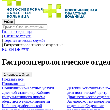
Главная страница
|
Платные услуги
|
Терапевтическая служба
|
Гастроэнтерологическое отделение
RU
EN
DE
中文
Гастроэнтерологическое отде
1 Корпус, 1 Этаж
Показать все
Поликлиника
Поликлиника-Платные услуги
Детский консультативно
Дневной стационар
Кабинет
диагностический центр
консультативного приёма
Диагностическое отделе
областного эндокринологии
Акушерско-гинекологиче
Кабинет диабетической
отделение
Отделение