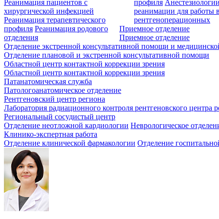
Реанимация пациентов с
профиля
Анестезиологии
хирургической инфекцией
реанимации для работы 
Реанимация терапевтического
рентгеноперационных
профиля
Реанимация родового
Приемное отделение
отделения
Приемное отделение
Отделение экстренной консультативной помощи и медицинско
Отделение плановой и экстренной консультативной помощи
Областной центр контактной коррекции зрения
Областной центр контактной коррекции зрения
Патанатомическая служба
Патологоанатомическое отделение
Рентгеновский центр региона
Лаборатория радиационного контроля рентгеновского центра р
Региональный сосудистый центр
Отделение неотложной кардиологии
Неврологическое отделен
Клинико-экспертная работа
Отделение клинической фармакологии
Отделение госпитально