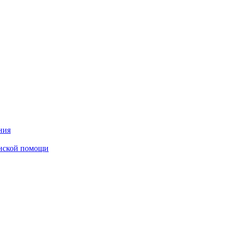
ния
инской помощи