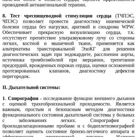
проводимой антиангинальной терапии.
8.
Тест чреспищеводной стимуляции сердца
(ТЧПЭС,
ЧПЭС) позволяет провести диагностику ишемической
болезни сердца без нагрузки, аритмий и синдрома WPW.
Обеспечивает прекрасную визуализацию сердца, т.к.
отсутствует препятствие ультразвуковому лучу со стороны
легких, костной и мышечной ткани, применяется как
альтернатива трансторакальной ЭхоКГ для решения
диагностических задач при эндокардите, расслоении аорты,
источника тромбоэмболий при мерцании, трепетании
предсердий, врожденных пороках сердца, оценки осложнений
протезированных клапанов, диагностику дефектов
перегородок.
II. Дыхательной системы:
1
.
Спирография
- исследование функции внешнего дыхания
с оценкой трахеобронхиальной проходимости. Является
важным, простым и безопасным методом диагностики
функционального состояния дыхательной системы у больных
с заболеваниях легких. Спирография с
бронходилатационными пробами и с бодиплетизмографией
позволяет оценить состояние бронхо-легочного аппарата и
эффективность применяемой терапии. Наличие