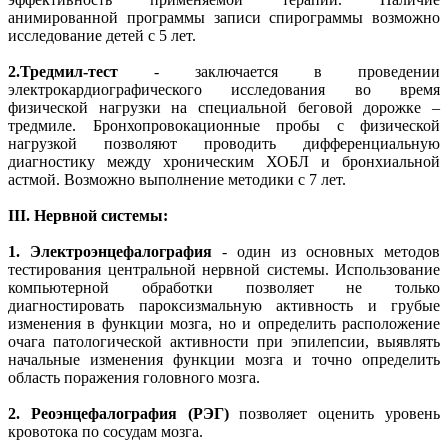
анимированной программы записи спирограммы возможно
исследование детей с 5 лет.
2.
Тредмил-тест
- заключается в проведении
электрокардиографического исследования во время
физической нагрузки на специальной беговой дорожке –
тредмиле. Бронхопровокационные пробы с физической
нагрузкой позволяют проводить дифференциальную
диагностику между хроническим ХОБЛ и бронхиальной
астмой. Возможно выполнение методики с 7 лет.
III. Нервной системы:
1.
Электроэнцефалография
- один из основных методов
тестирования центральной нервной системы. Использование
компьютерной обработки позволяет не только
диагностировать пароксизмальную активность и грубые
изменения в функции мозга, но и определить расположение
очага патологической активности при эпилепсии, выявлять
начальные изменения функции мозга и точно определить
область поражения головного мозга.
2.
Реоэнцефалография (РЭГ)
позволяет оценить уровень
кровотока по сосудам мозга.