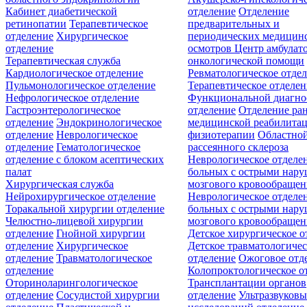
Кабинет диабетической
отделение
Отделение
ретинопатии
Терапевтическое
предварительных и
отделение
Хирургическое
периодических медицин
отделение
осмотров
Центр амбулат
Терапевтическая служба
онкологической помощи
Кардиологическое отделение
Ревматологическое отде
Пульмонологическое отделение
Терапевтическое отделе
Нефрологическое отделение
Функциональной диагно
Гастроэнтерологическое
отделение
Отделение ра
отделение
Эндокринологическое
медицинской реабилита
отделение
Неврологическое
физиотерапии
Областной
отделение
Гематологическое
рассеянного склероза
отделение c блоком асептических
Неврологическое отделе
палат
больных с острыми нар
Хирургическая служба
мозгового кровообращен
Нейрохирургическое отделение
Неврологическое отделе
Торакальной хирургии отделение
больных с острыми нар
Челюстно-лицевой хирургии
мозгового кровообращен
отделение
Гнойной хирургии
Детское хирургическое о
отделение
Хирургическое
Детское травматологичес
отделение
Травматологическое
отделение
Ожоговое отд
отделение
Колопроктологическое о
Оториноларингологическое
Трансплантации органов
отделение
Сосудистой хирургии
отделение
Ультразвуков