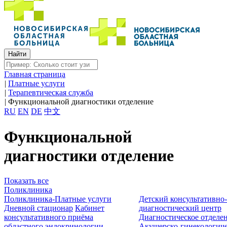
Главная страница
|
Платные услуги
|
Терапевтическая служба
|
Функциональной диагностики отделение
RU
EN
DE
中文
Функциональной
диагностики отделение
Показать все
Поликлиника
Поликлиника-Платные услуги
Детский консультативно
Дневной стационар
Кабинет
диагностический центр
консультативного приёма
Диагностическое отделе
областного эндокринологии
Акушерско-гинекологиче