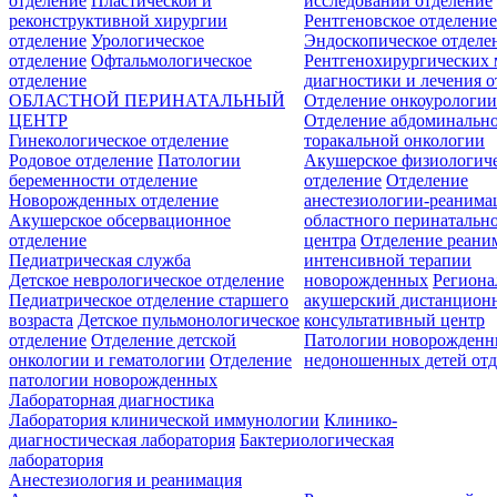
отделение
Пластической и
исследований отделение
реконструктивной хирургии
Рентгеновское отделени
отделение
Урологическое
Эндоскопическое отделе
отделение
Офтальмологическое
Рентгенохирургических 
отделение
диагностики и лечения о
ОБЛАСТНОЙ ПЕРИНАТАЛЬНЫЙ
Отделение онкоурологи
ЦЕНТР
Отделение абдоминальн
Гинекологическое отделение
торакальной онкологии
Родовое отделение
Патологии
Акушерское физиологич
беременности отделение
отделение
Отделение
Новорожденных отделение
анестезиологии-реанима
Акушерское обсервационное
областного перинатальн
отделение
центра
Отделение реани
Педиатрическая служба
интенсивной терапии
Детское неврологическое отделение
новорожденных
Регион
Педиатрическое отделение старшего
акушерский дистанцион
возраста
Детское пульмонологическое
консультативный центр
отделение
Отделение детской
Патологии новорожденн
онкологии и гематологии
Отделение
недоношенных детей отд
патологии новорожденных
Лабораторная диагностика
Лаборатория клинической иммунологии
Клинико-
диагностическая лаборатория
Бактериологическая
лаборатория
Анестезиология и реанимация