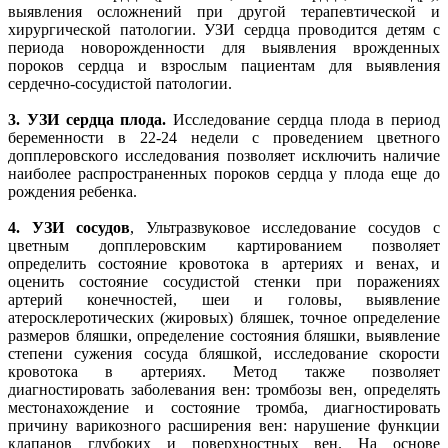
выявления осложнений при другой терапевтической и
хирургической патологии. УЗИ сердца проводится детям с
периода новорожденности для выявления врожденных
пороков сердца и взрослым пациентам для выявления
сердечно-сосудистой патологии.
3.
УЗИ сердца плода.
Исследование сердца плода в период
беременности в 22-24 недели с проведением цветного
допплеровского исследования позволяет исключить наличие
наиболее распространенных пороков сердца у плода еще до
рождения ребенка.
4.
УЗИ сосудов
, Ультразвуковое исследование сосудов с
цветным допплеровским картированием позволяет
определить состояние кровотока в артериях и венах, и
оценить состояние сосудистой стенки при поражениях
артерий конечностей, шеи и головы, выявление
атеросклеротических (жировых) бляшек, точное определение
размеров бляшки, определение состояния бляшки, выявление
степени сужения сосуда бляшкой, исследование скорости
кровотока в артериях. Метод также позволяет
диагностировать заболевания вен: тромбозы вен, определять
местонахождение и состояние тромба, диагностировать
причину варикозного расширения вен: нарушение функции
клапанов глубоких и поверхностных вен. На основе