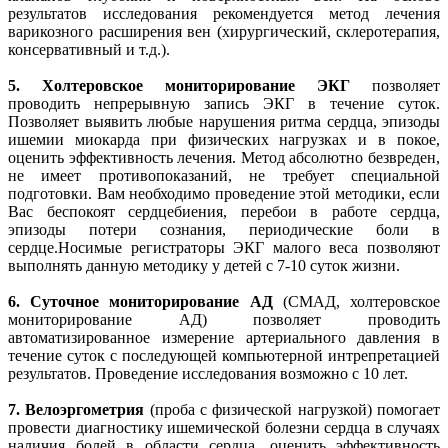
результатов исследования рекомендуется метод лечения
варикозного расширения вен (хирургический, склеротерапия,
консервативный и т.д.).
5.
Холтеровское мониторирование ЭКГ
позволяет
проводить непрерывную запись ЭКГ в течение суток.
Позволяет выявить любые нарушения ритма сердца, эпизоды
ишемии миокарда при физических нагрузках и в покое,
оценить эффективность лечения. Метод абсолютно безвреден,
не имеет противопоказаний, не требует специальной
подготовки. Вам необходимо проведение этой методики, если
Вас беспокоят сердцебиения, перебои в работе сердца,
эпизоды потери сознания, периодические боли в
сердце.Носимые регистраторы ЭКГ малого веса позволяют
выполнять данную методику у детей с 7-10 суток жизни.
6.
Суточное мониторирование АД
(СМАД, холтеровское
мониторирование АД) позволяет проводить
автоматизированное измерение артериального давления в
течение суток с последующей компьютерной интрепретацией
результатов. Проведение исследования возможно с 10 лет.
7.
Велоэргометрия
(проба с физической нагрузкой) помогает
провести диагностику ишемической болезни сердца в случаях
наличия болей в области сердца, оценить эффективность