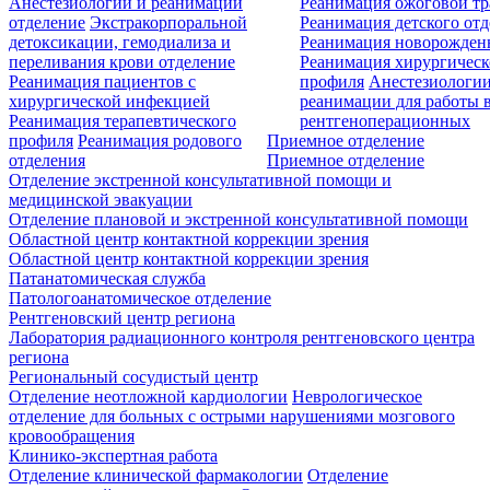
Анестезиологии и реанимации
Реанимация ожоговой т
отделение
Экстракорпоральной
Реанимация детского от
детоксикации, гемодиализа и
Реанимация новорожде
переливания крови отделение
Реанимация хирургическ
Реанимация пациентов с
профиля
Анестезиологии
хирургической инфекцией
реанимации для работы 
Реанимация терапевтического
рентгеноперационных
профиля
Реанимация родового
Приемное отделение
отделения
Приемное отделение
Отделение экстренной консультативной помощи и
медицинской эвакуации
Отделение плановой и экстренной консультативной помощи
Областной центр контактной коррекции зрения
Областной центр контактной коррекции зрения
Патанатомическая служба
Патологоанатомическое отделение
Рентгеновский центр региона
Лаборатория радиационного контроля рентгеновского центра
региона
Региональный сосудистый центр
Отделение неотложной кардиологии
Неврологическое
отделение для больных с острыми нарушениями мозгового
кровообращения
Клинико-экспертная работа
Отделение клинической фармакологии
Отделение