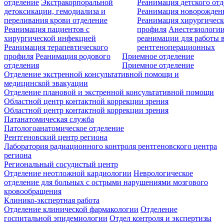
отделение
Экстракорпоральной
Реанимация детского от
детоксикации, гемодиализа и
Реанимация новорожде
переливания крови отделение
Реанимация хирургическ
Реанимация пациентов с
профиля
Анестезиологии
хирургической инфекцией
реанимации для работы 
Реанимация терапевтического
рентгеноперационных
профиля
Реанимация родового
Приемное отделение
отделения
Приемное отделение
Отделение экстренной консультативной помощи и
медицинской эвакуации
Отделение плановой и экстренной консультативной помощи
Областной центр контактной коррекции зрения
Областной центр контактной коррекции зрения
Патанатомическая служба
Патологоанатомическое отделение
Рентгеновский центр региона
Лаборатория радиационного контроля рентгеновского центра
региона
Региональный сосудистый центр
Отделение неотложной кардиологии
Неврологическое
отделение для больных с острыми нарушениями мозгового
кровообращения
Клинико-экспертная работа
Отделение клинической фармакологии
Отделение
госпитальной эпидемиологии
Отдел контроля и экспертизы