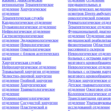
Кабинет диабетической
отделение
Отделение
ретинопатии
Терапевтическое
предварительных и
отделение
Хирургическое
периодических медицин
отделение
осмотров
Центр амбулат
Терапевтическая служба
онкологической помощи
Кардиологическое отделение
Ревматологическое отде
Пульмонологическое отделение
Терапевтическое отделе
Нефрологическое отделение
Функциональной диагно
Гастроэнтерологическое
отделение
Отделение ра
отделение
Эндокринологическое
медицинской реабилита
отделение
Неврологическое
физиотерапии
Областной
отделение
Гематологическое
рассеянного склероза
отделение c блоком асептических
Неврологическое отделе
палат
больных с острыми нар
Хирургическая служба
мозгового кровообращен
Нейрохирургическое отделение
Неврологическое отделе
Торакальной хирургии отделение
больных с острыми нар
Челюстно-лицевой хирургии
мозгового кровообращен
отделение
Гнойной хирургии
Детское хирургическое о
отделение
Хирургическое
Детское травматологичес
отделение
Травматологическое
отделение
Ожоговое отд
отделение
Колопроктологическое о
Оториноларингологическое
Трансплантации органов
отделение
Сосудистой хирургии
отделение
Ультразвуков
отделение
Пластической и
исследований отделение