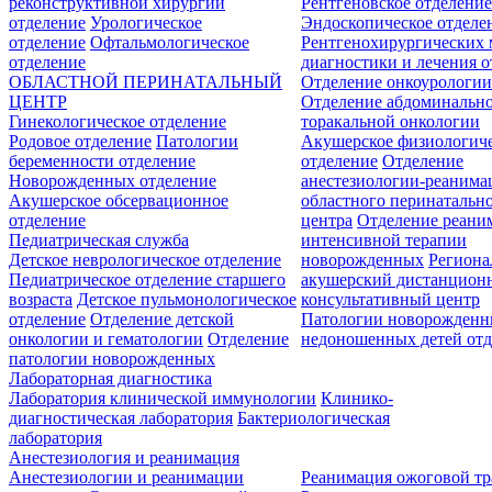
реконструктивной хирургии
Рентгеновское отделени
отделение
Урологическое
Эндоскопическое отделе
отделение
Офтальмологическое
Рентгенохирургических 
отделение
диагностики и лечения о
ОБЛАСТНОЙ ПЕРИНАТАЛЬНЫЙ
Отделение онкоурологи
ЦЕНТР
Отделение абдоминальн
Гинекологическое отделение
торакальной онкологии
Родовое отделение
Патологии
Акушерское физиологич
беременности отделение
отделение
Отделение
Новорожденных отделение
анестезиологии-реанима
Акушерское обсервационное
областного перинатальн
отделение
центра
Отделение реани
Педиатрическая служба
интенсивной терапии
Детское неврологическое отделение
новорожденных
Регион
Педиатрическое отделение старшего
акушерский дистанцион
возраста
Детское пульмонологическое
консультативный центр
отделение
Отделение детской
Патологии новорожденн
онкологии и гематологии
Отделение
недоношенных детей отд
патологии новорожденных
Лабораторная диагностика
Лаборатория клинической иммунологии
Клинико-
диагностическая лаборатория
Бактериологическая
лаборатория
Анестезиология и реанимация
Анестезиологии и реанимации
Реанимация ожоговой т