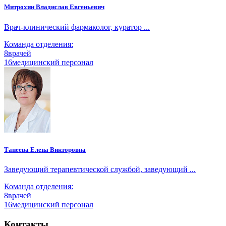
Митрохин Владислав Евгеньевич
Врач-клинический фармаколог, куратор ...
Команда отделения:
8
врачей
16
медицинский персонал
Танеева Елена Викторовна
Заведующий терапевтической службой, заведующий ...
Команда отделения:
8
врачей
16
медицинский персонал
Контакты