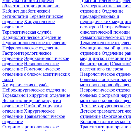
консультативного приёма
Диагностическое отделе
областного эндокринологии
Акушерско-гинекологиче
Кабинет диабетической
отделение
Отделение
ретинопатии
Терапевтическое
предварительных и
отделение
Хирургическое
периодических медицин
отделение
осмотров
Центр амбулат
Терапевтическая служба
онкологической помощи
Кардиологическое отделение
Ревматологическое отде
Пульмонологическое отделение
Терапевтическое отделе
Нефрологическое отделение
Функциональной диагно
Гастроэнтерологическое
отделение
Отделение ра
отделение
Эндокринологическое
медицинской реабилита
отделение
Неврологическое
физиотерапии
Областной
отделение
Гематологическое
рассеянного склероза
отделение c блоком асептических
Неврологическое отделе
палат
больных с острыми нар
Хирургическая служба
мозгового кровообращен
Нейрохирургическое отделение
Неврологическое отделе
Торакальной хирургии отделение
больных с острыми нар
Челюстно-лицевой хирургии
мозгового кровообращен
отделение
Гнойной хирургии
Детское хирургическое о
отделение
Хирургическое
Детское травматологичес
отделение
Травматологическое
отделение
Ожоговое отд
отделение
Колопроктологическое о
Оториноларингологическое
Трансплантации органов