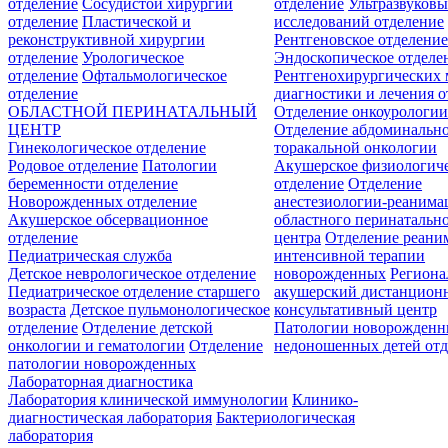
отделение
Сосудистой хирургии
отделение
Ультразвуков
отделение
Пластической и
исследований отделение
реконструктивной хирургии
Рентгеновское отделени
отделение
Урологическое
Эндоскопическое отделе
отделение
Офтальмологическое
Рентгенохирургических 
отделение
диагностики и лечения о
ОБЛАСТНОЙ ПЕРИНАТАЛЬНЫЙ
Отделение онкоурологи
ЦЕНТР
Отделение абдоминальн
Гинекологическое отделение
торакальной онкологии
Родовое отделение
Патологии
Акушерское физиологич
беременности отделение
отделение
Отделение
Новорожденных отделение
анестезиологии-реанима
Акушерское обсервационное
областного перинатальн
отделение
центра
Отделение реани
Педиатрическая служба
интенсивной терапии
Детское неврологическое отделение
новорожденных
Регион
Педиатрическое отделение старшего
акушерский дистанцион
возраста
Детское пульмонологическое
консультативный центр
отделение
Отделение детской
Патологии новорожденн
онкологии и гематологии
Отделение
недоношенных детей отд
патологии новорожденных
Лабораторная диагностика
Лаборатория клинической иммунологии
Клинико-
диагностическая лаборатория
Бактериологическая
лаборатория