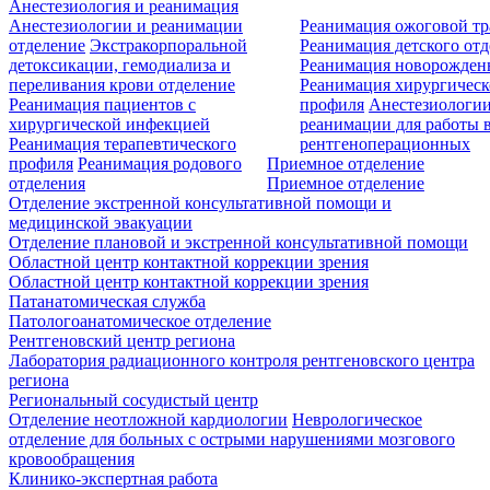
Анестезиология и реанимация
Анестезиологии и реанимации
Реанимация ожоговой т
отделение
Экстракорпоральной
Реанимация детского от
детоксикации, гемодиализа и
Реанимация новорожде
переливания крови отделение
Реанимация хирургическ
Реанимация пациентов с
профиля
Анестезиологии
хирургической инфекцией
реанимации для работы 
Реанимация терапевтического
рентгеноперационных
профиля
Реанимация родового
Приемное отделение
отделения
Приемное отделение
Отделение экстренной консультативной помощи и
медицинской эвакуации
Отделение плановой и экстренной консультативной помощи
Областной центр контактной коррекции зрения
Областной центр контактной коррекции зрения
Патанатомическая служба
Патологоанатомическое отделение
Рентгеновский центр региона
Лаборатория радиационного контроля рентгеновского центра
региона
Региональный сосудистый центр
Отделение неотложной кардиологии
Неврологическое
отделение для больных с острыми нарушениями мозгового
кровообращения
Клинико-экспертная работа