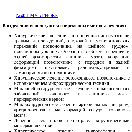
№40 ПМУ в ГНОКБ
В отделении используются современные методы лечения:
Хирургическое лечение позвоночно-спинномозговой
травмы и последствий, опухолей и метастатических
поражений позвоночника на шейном, грудном,
поясничном уровнях. Операции в объеме передней и
задней декомпрессии спинного мозга, коррекции
деформаций позвоночника, с передней и задней
фиксацией пластинами, транспедикулярными и
ламинармыми конструкциями;
Хирургическое лечение остеохондроза позвоночника с
использованием микрохирургической техники;
Микронейрохирургическое лечение онкологических
заболеваний головного и спинного мозга,
периферических нервов;
Микрохирургическое лечение артериальных аневризм,
артерио-венозных мальформаций сосудов головного
мозга;
Лечение всех видов нейротравм хирургическими
методами лечения;
Хирургическое лечение гидроцефалии с