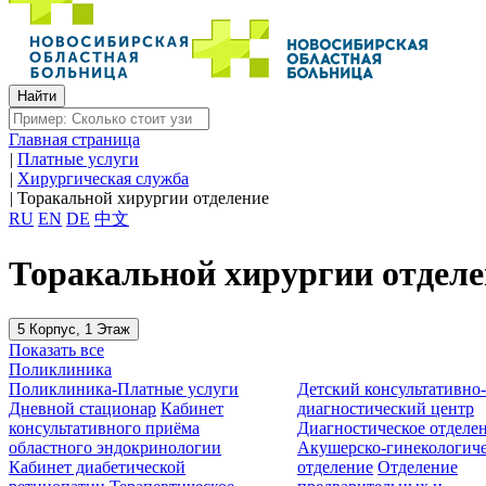
Главная страница
|
Платные услуги
|
Хирургическая служба
|
Торакальной хирургии отделение
RU
EN
DE
中文
Торакальной хирургии отделе
5 Корпус, 1 Этаж
Показать все
Поликлиника
Поликлиника-Платные услуги
Детский консультативно
Дневной стационар
Кабинет
диагностический центр
консультативного приёма
Диагностическое отделе
областного эндокринологии
Акушерско-гинекологиче
Кабинет диабетической
отделение
Отделение