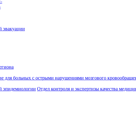
-
в
й эвакуации
егиона
ие для больных с острыми нарушениями мозгового кровообраще
й эпидемиологии
Отдел контроля и экспертизы качества медиц