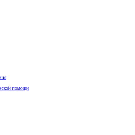
ния
инской помощи