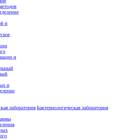
ние
методов
тделение
и
ой и
еское
ции
ого
мации и
альный
ный
ых и
еление
кая лаборатория
Бактериологическая лаборатория
равмы
деления
нных
ого