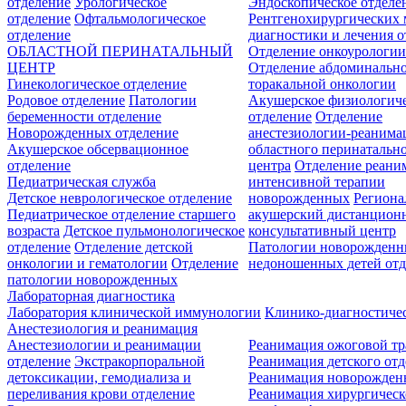
отделение
Урологическое
Эндоскопическое отделе
отделение
Офтальмологическое
Рентгенохирургических 
отделение
диагностики и лечения о
ОБЛАСТНОЙ ПЕРИНАТАЛЬНЫЙ
Отделение онкоурологи
ЦЕНТР
Отделение абдоминальн
Гинекологическое отделение
торакальной онкологии
Родовое отделение
Патологии
Акушерское физиологич
беременности отделение
отделение
Отделение
Новорожденных отделение
анестезиологии-реанима
Акушерское обсервационное
областного перинатальн
отделение
центра
Отделение реани
Педиатрическая служба
интенсивной терапии
Детское неврологическое отделение
новорожденных
Регион
Педиатрическое отделение старшего
акушерский дистанцион
возраста
Детское пульмонологическое
консультативный центр
отделение
Отделение детской
Патологии новорожденн
онкологии и гематологии
Отделение
недоношенных детей отд
патологии новорожденных
Лабораторная диагностика
Лаборатория клинической иммунологии
Клинико-диагностичес
Анестезиология и реанимация
Анестезиологии и реанимации
Реанимация ожоговой т
отделение
Экстракорпоральной
Реанимация детского от
детоксикации, гемодиализа и
Реанимация новорожде
переливания крови отделение
Реанимация хирургическ