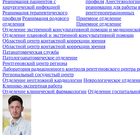
Реанимация пациентов с
профиля
Анестезиологии
хирургической инфекцией
реанимации для работы 
Реанимация терапевтического
рентгеноперационных
профиля
Реанимация родового
Приемное отделение
отделения
Приемное отделение
Отделение экстренной консультативной помощи и медицинско
Отделение плановой и экстренной консультативной помощи
Областной центр контактной коррекции зрения
Областной центр контактной коррекции зрения
Патанатомическая служба
Патологоанатомическое отделение
Рентгеновский центр региона
Лаборатория радиационного контроля рентгеновского центра р
Региональный сосудистый центр
Отделение неотложной кардиологии
Неврологическое отделен
Клинико-экспертная работа
Отделение клинической фармакологии
Отделение госпитально