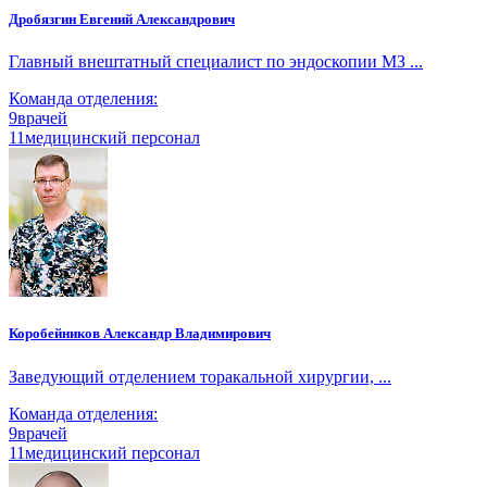
Дробязгин Евгений Александрович
Главный внештатный специалист по эндоскопии МЗ ...
Команда отделения:
9
врачей
11
медицинский персонал
Коробейников Александр Владимирович
Заведующий отделением торакальной хирургии, ...
Команда отделения:
9
врачей
11
медицинский персонал