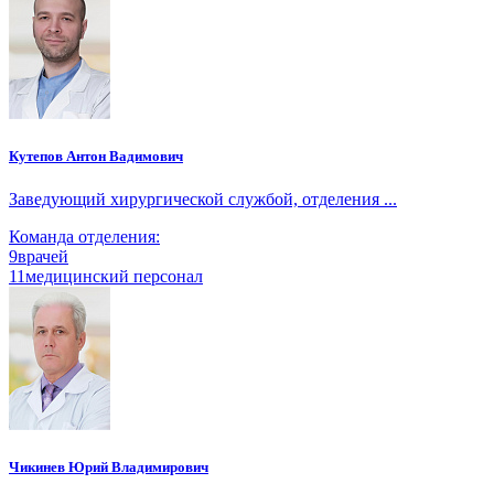
Кутепов Антон Вадимович
Заведующий хирургической службой, отделения ...
Команда отделения:
9
врачей
11
медицинский персонал
Чикинев Юрий Владимирович