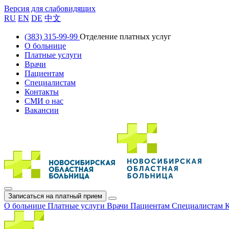
Версия для слабовидящих
RU
EN
DE
中文
(383) 315-99-99
Отделение платных услуг
О больнице
Платные услуги
Врачи
Пациентам
Специалистам
Контакты
СМИ о нас
Вакансии
Записаться на платный прием
О больнице
Платные услуги
Врачи
Пациентам
Специалистам