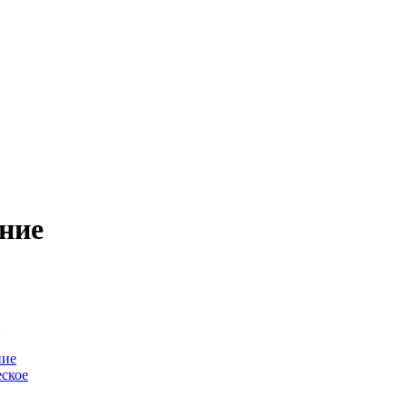
ние
-
ние
ское