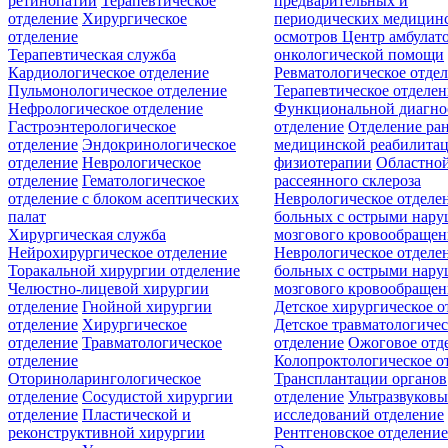
ретинопатии
Терапевтическое
предварительных и
отделение
Хирургическое
периодических медицин
отделение
осмотров
Центр амбулат
Терапевтическая служба
онкологической помощи
Кардиологическое отделение
Ревматологическое отде
Пульмонологическое отделение
Терапевтическое отделе
Нефрологическое отделение
Функциональной диагно
Гастроэнтерологическое
отделение
Отделение ра
отделение
Эндокринологическое
медицинской реабилита
отделение
Неврологическое
физиотерапии
Областной
отделение
Гематологическое
рассеянного склероза
отделение c блоком асептических
Неврологическое отделе
палат
больных с острыми нар
Хирургическая служба
мозгового кровообращен
Нейрохирургическое отделение
Неврологическое отделе
Торакальной хирургии отделение
больных с острыми нар
Челюстно-лицевой хирургии
мозгового кровообращен
отделение
Гнойной хирургии
Детское хирургическое о
отделение
Хирургическое
Детское травматологичес
отделение
Травматологическое
отделение
Ожоговое отд
отделение
Колопроктологическое о
Оториноларингологическое
Трансплантации органов
отделение
Сосудистой хирургии
отделение
Ультразвуков
отделение
Пластической и
исследований отделение
реконструктивной хирургии
Рентгеновское отделени