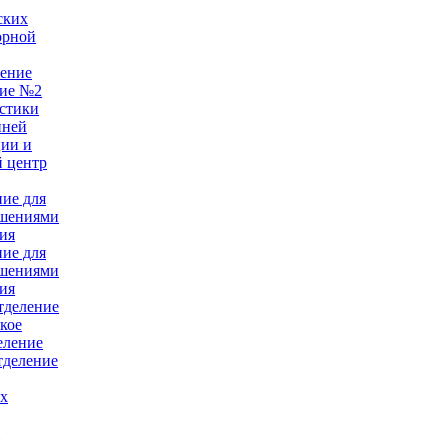
ских
орной
ление
ние №2
стики
нней
ции и
 центр
ние для
ушениями
ия
ние для
ушениями
ия
тделение
кое
еление
тделение
ых
е