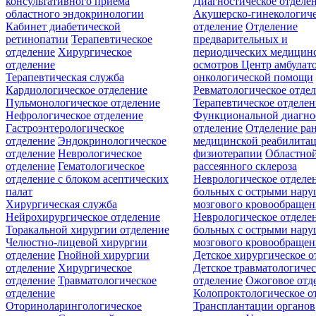
консультативного приёма
Диагностическое отделе
областного эндокринологии
Акушерско-гинекологиче
Кабинет диабетической
отделение
Отделение
ретинопатии
Терапевтическое
предварительных и
отделение
Хирургическое
периодических медицин
отделение
осмотров
Центр амбулат
Терапевтическая служба
онкологической помощи
Кардиологическое отделение
Ревматологическое отде
Пульмонологическое отделение
Терапевтическое отделе
Нефрологическое отделение
Функциональной диагно
Гастроэнтерологическое
отделение
Отделение ра
отделение
Эндокринологическое
медицинской реабилита
отделение
Неврологическое
физиотерапии
Областной
отделение
Гематологическое
рассеянного склероза
отделение c блоком асептических
Неврологическое отделе
палат
больных с острыми нар
Хирургическая служба
мозгового кровообращен
Нейрохирургическое отделение
Неврологическое отделе
Торакальной хирургии отделение
больных с острыми нар
Челюстно-лицевой хирургии
мозгового кровообращен
отделение
Гнойной хирургии
Детское хирургическое о
отделение
Хирургическое
Детское травматологичес
отделение
Травматологическое
отделение
Ожоговое отд
отделение
Колопроктологическое о
Оториноларингологическое
Трансплантации органов