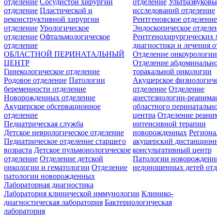
отделение
Сосудистой хирургии
отделение
Ультразвуков
отделение
Пластической и
исследований отделение
реконструктивной хирургии
Рентгеновское отделени
отделение
Урологическое
Эндоскопическое отделе
отделение
Офтальмологическое
Рентгенохирургических 
отделение
диагностики и лечения о
ОБЛАСТНОЙ ПЕРИНАТАЛЬНЫЙ
Отделение онкоурологи
ЦЕНТР
Отделение абдоминальн
Гинекологическое отделение
торакальной онкологии
Родовое отделение
Патологии
Акушерское физиологич
беременности отделение
отделение
Отделение
Новорожденных отделение
анестезиологии-реанима
Акушерское обсервационное
областного перинатальн
отделение
центра
Отделение реани
Педиатрическая служба
интенсивной терапии
Детское неврологическое отделение
новорожденных
Регион
Педиатрическое отделение старшего
акушерский дистанцион
возраста
Детское пульмонологическое
консультативный центр
отделение
Отделение детской
Патологии новорожденн
онкологии и гематологии
Отделение
недоношенных детей отд
патологии новорожденных
Лабораторная диагностика
Лаборатория клинической иммунологии
Клинико-
диагностическая лаборатория
Бактериологическая
лаборатория