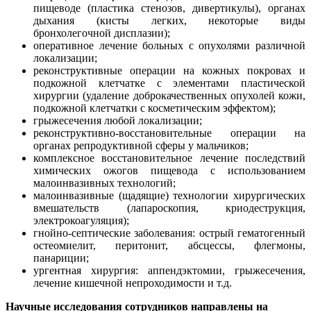
пищеводе (пластика стенозов, дивертикулы), органах
дыхания (кисты легких, некоторые виды
бронхолегочной дисплазии);
оперативное лечение больных с опухолями различной
локализации;
реконструктивные операции на кожных покровах и
подкожной клетчатке с элементами пластической
хирургии (удаление доброкачественных опухолей кожи,
подкожной клетчатки с косметическим эффектом);
грыжесечения любой локализации;
реконструктивно-восстановительные операции на
органах репродуктивной сферы у мальчиков;
комплексное восстановительное лечение последствий
химических ожогов пищевода с использованием
малоинвазивных технологий;
малоинвазивные (щадящие) технологии хирургических
вмешательств (лапароскопия, криодеструкция,
электрокоагуляция);
гнойно-септические заболевания: острый гематогенный
остеомиелит, перитонит, абсцессы, флегмоны,
панариции;
ургентная хирургия: аппендэктомии, грыжесечения,
лечение кишечной непроходимости и т.д.
Научные исследования сотрудников направлены на