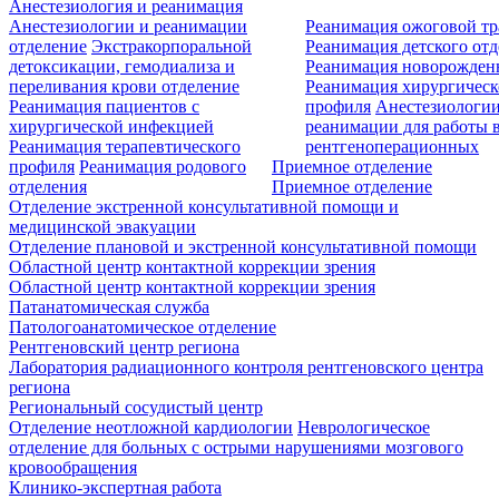
Анестезиология и реанимация
Анестезиологии и реанимации
Реанимация ожоговой т
отделение
Экстракорпоральной
Реанимация детского от
детоксикации, гемодиализа и
Реанимация новорожде
переливания крови отделение
Реанимация хирургическ
Реанимация пациентов с
профиля
Анестезиологии
хирургической инфекцией
реанимации для работы 
Реанимация терапевтического
рентгеноперационных
профиля
Реанимация родового
Приемное отделение
отделения
Приемное отделение
Отделение экстренной консультативной помощи и
медицинской эвакуации
Отделение плановой и экстренной консультативной помощи
Областной центр контактной коррекции зрения
Областной центр контактной коррекции зрения
Патанатомическая служба
Патологоанатомическое отделение
Рентгеновский центр региона
Лаборатория радиационного контроля рентгеновского центра
региона
Региональный сосудистый центр
Отделение неотложной кардиологии
Неврологическое
отделение для больных с острыми нарушениями мозгового
кровообращения
Клинико-экспертная работа