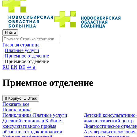
Главная страница
|
Платные услуги
|
Приемное отделение
|
Приемное отделение
RU
EN
DE
中文
Приемное отделение
8 Корпус, 1 Этаж
Показать все
Поликлиника
Поликлиника-Платные услуги
Детский консультативно
Дневной стационар
Кабинет
диагностический центр
консультативного приёма
Диагностическое отделе
областного эндокринологии
Акушерско-гинекологиче