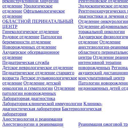
реконструктивной хирургии
Рентгеновское отделени
отделение
Урологическое
Эндоскопическое отделе
отделение
Офтальмологическое
Рентгенохирургических 
отделение
диагностики и лечения о
ОБЛАСТНОЙ ПЕРИНАТАЛЬНЫЙ
Отделение онкоурологи
ЦЕНТР
Отделение абдоминальн
Гинекологическое отделение
торакальной онкологии
Родовое отделение
Патологии
Акушерское физиологич
беременности отделение
отделение
Отделение
Новорожденных отделение
анестезиологии-реанима
Акушерское обсервационное
областного перинатальн
отделение
центра
Отделение реани
Педиатрическая служба
интенсивной терапии
Детское неврологическое отделение
новорожденных
Регион
Педиатрическое отделение старшего
акушерский дистанцион
возраста
Детское пульмонологическое
консультативный центр
отделение
Отделение детской
Патологии новорожденн
онкологии и гематологии
Отделение
недоношенных детей отд
патологии новорожденных
Лабораторная диагностика
Лаборатория клинической иммунологии
Клинико-
диагностическая лаборатория
Бактериологическая
лаборатория
Анестезиология и реанимация
Анестезиологии и реанимации
Реанимация ожоговой т