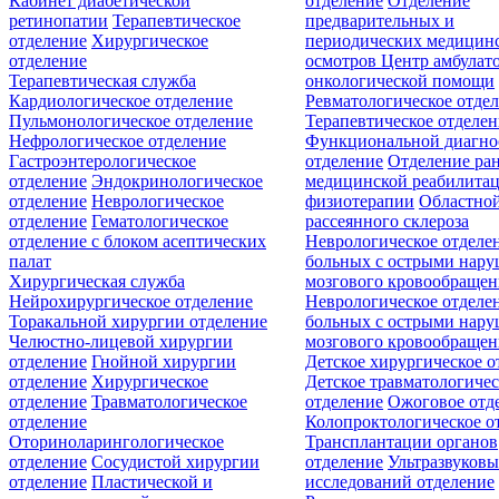
Кабинет диабетической
отделение
Отделение
ретинопатии
Терапевтическое
предварительных и
отделение
Хирургическое
периодических медицин
отделение
осмотров
Центр амбулат
Терапевтическая служба
онкологической помощи
Кардиологическое отделение
Ревматологическое отде
Пульмонологическое отделение
Терапевтическое отделе
Нефрологическое отделение
Функциональной диагно
Гастроэнтерологическое
отделение
Отделение ра
отделение
Эндокринологическое
медицинской реабилита
отделение
Неврологическое
физиотерапии
Областной
отделение
Гематологическое
рассеянного склероза
отделение c блоком асептических
Неврологическое отделе
палат
больных с острыми нар
Хирургическая служба
мозгового кровообращен
Нейрохирургическое отделение
Неврологическое отделе
Торакальной хирургии отделение
больных с острыми нар
Челюстно-лицевой хирургии
мозгового кровообращен
отделение
Гнойной хирургии
Детское хирургическое о
отделение
Хирургическое
Детское травматологичес
отделение
Травматологическое
отделение
Ожоговое отд
отделение
Колопроктологическое о
Оториноларингологическое
Трансплантации органов
отделение
Сосудистой хирургии
отделение
Ультразвуков
отделение
Пластической и
исследований отделение