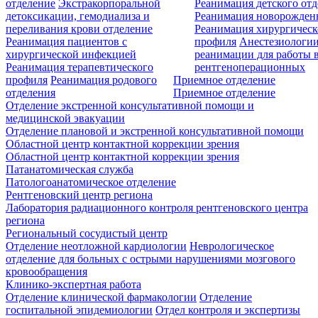
отделение
Экстракорпоральной
Реанимация детского от
детоксикации, гемодиализа и
Реанимация новорожде
переливания крови отделение
Реанимация хирургическ
Реанимация пациентов с
профиля
Анестезиологии
хирургической инфекцией
реанимации для работы 
Реанимация терапевтического
рентгеноперационных
профиля
Реанимация родового
Приемное отделение
отделения
Приемное отделение
Отделение экстренной консультативной помощи и
медицинской эвакуации
Отделение плановой и экстренной консультативной помощи
Областной центр контактной коррекции зрения
Областной центр контактной коррекции зрения
Патанатомическая служба
Патологоанатомическое отделение
Рентгеновский центр региона
Лаборатория радиационного контроля рентгеновского центра
региона
Региональный сосудистый центр
Отделение неотложной кардиологии
Неврологическое
отделение для больных с острыми нарушениями мозгового
кровообращения
Клинико-экспертная работа
Отделение клинической фармакологии
Отделение
госпитальной эпидемиологии
Отдел контроля и экспертизы