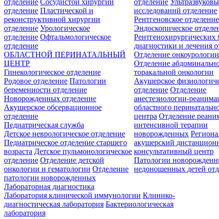
отделение
Сосудистой хирургии
отделение
Ультразвуков
отделение
Пластической и
исследований отделение
реконструктивной хирургии
Рентгеновское отделени
отделение
Урологическое
Эндоскопическое отделе
отделение
Офтальмологическое
Рентгенохирургических 
отделение
диагностики и лечения о
ОБЛАСТНОЙ ПЕРИНАТАЛЬНЫЙ
Отделение онкоурологи
ЦЕНТР
Отделение абдоминальн
Гинекологическое отделение
торакальной онкологии
Родовое отделение
Патологии
Акушерское физиологич
беременности отделение
отделение
Отделение
Новорожденных отделение
анестезиологии-реанима
Акушерское обсервационное
областного перинатальн
отделение
центра
Отделение реани
Педиатрическая служба
интенсивной терапии
Детское неврологическое отделение
новорожденных
Регион
Педиатрическое отделение старшего
акушерский дистанцион
возраста
Детское пульмонологическое
консультативный центр
отделение
Отделение детской
Патологии новорожденн
онкологии и гематологии
Отделение
недоношенных детей отд
патологии новорожденных
Лабораторная диагностика
Лаборатория клинической иммунологии
Клинико-
диагностическая лаборатория
Бактериологическая
лаборатория