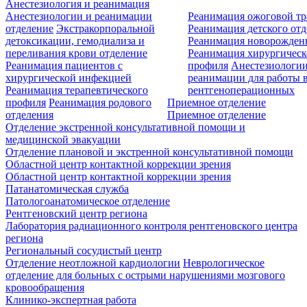
Анестезиология и реанимация
Анестезиологии и реанимации
Реанимация ожоговой т
отделение
Экстракорпоральной
Реанимация детского от
детоксикации, гемодиализа и
Реанимация новорожде
переливания крови отделение
Реанимация хирургическ
Реанимация пациентов с
профиля
Анестезиологии
хирургической инфекцией
реанимации для работы 
Реанимация терапевтического
рентгеноперационных
профиля
Реанимация родового
Приемное отделение
отделения
Приемное отделение
Отделение экстренной консультативной помощи и
медицинской эвакуации
Отделение плановой и экстренной консультативной помощи
Областной центр контактной коррекции зрения
Областной центр контактной коррекции зрения
Патанатомическая служба
Патологоанатомическое отделение
Рентгеновский центр региона
Лаборатория радиационного контроля рентгеновского центра
региона
Региональный сосудистый центр
Отделение неотложной кардиологии
Неврологическое
отделение для больных с острыми нарушениями мозгового
кровообращения
Клинико-экспертная работа