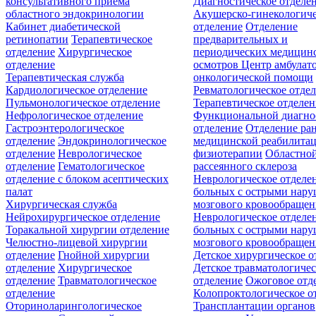
консультативного приёма
Диагностическое отделе
областного эндокринологии
Акушерско-гинекологиче
Кабинет диабетической
отделение
Отделение
ретинопатии
Терапевтическое
предварительных и
отделение
Хирургическое
периодических медицин
отделение
осмотров
Центр амбулат
Терапевтическая служба
онкологической помощи
Кардиологическое отделение
Ревматологическое отде
Пульмонологическое отделение
Терапевтическое отделе
Нефрологическое отделение
Функциональной диагно
Гастроэнтерологическое
отделение
Отделение ра
отделение
Эндокринологическое
медицинской реабилита
отделение
Неврологическое
физиотерапии
Областной
отделение
Гематологическое
рассеянного склероза
отделение c блоком асептических
Неврологическое отделе
палат
больных с острыми нар
Хирургическая служба
мозгового кровообращен
Нейрохирургическое отделение
Неврологическое отделе
Торакальной хирургии отделение
больных с острыми нар
Челюстно-лицевой хирургии
мозгового кровообращен
отделение
Гнойной хирургии
Детское хирургическое о
отделение
Хирургическое
Детское травматологичес
отделение
Травматологическое
отделение
Ожоговое отд
отделение
Колопроктологическое о
Оториноларингологическое
Трансплантации органов