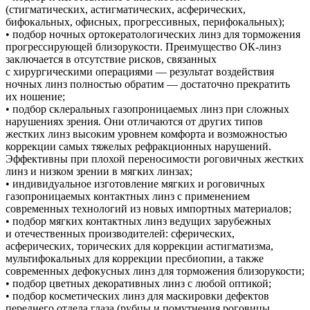
(стигматических, астигматических, асферических,
бифокальных, офисных, прогрессивных, перифокальных);
• подбор ночных ортокератологических линз для торможения
прогрессирующей близорукости. Преимущество ОК-линз
заключается в отсутствие рисков, связанных
с хирургическими операциями — результат воздействия
ночных линз полностью обратим — достаточно прекратить
их ношение;
• подбор склеральных газопроницаемых линз при сложных
нарушениях зрения. Они отличаются от других типов
жестких линз высоким уровнем комфорта и возможностью
коррекции самых тяжелых рефракционных нарушений.
Эффективны при плохой переносимости роговичных жестких
линз и низком зрении в мягких линзах;
• индивидуальное изготовление мягких и роговичных
газопроницаемых контактных линз с применением
современных технологий из новых импортных материалов;
• подбор мягких контактных линз ведущих зарубежных
и отечественных производителей: сферических,
асферических, торических для коррекции астигматизма,
мультифокальных для коррекции пресбиопии, а также
современных дефокусных линз для торможения близорукости;
• подбор цветных декоративных линз с любой оптикой;
• подбор косметических линз для маскировки дефектов
переднего отдела глаза (рубцы и помутнения роговицы,