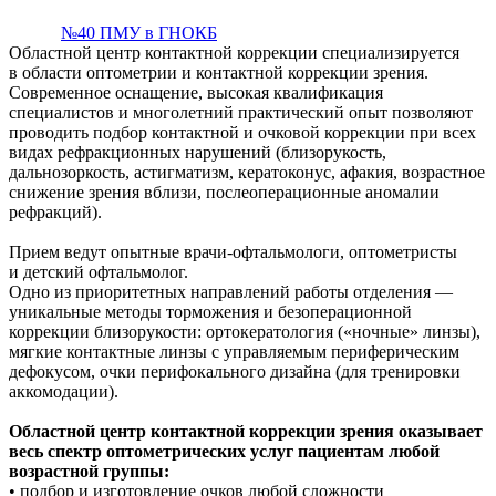
№40 ПМУ в ГНОКБ
Областной центр контактной коррекции специализируется
в области оптометрии и контактной коррекции зрения.
Современное оснащение, высокая квалификация
специалистов и многолетний практический опыт позволяют
проводить подбор контактной и очковой коррекции при всех
видах рефракционных нарушений (близорукость,
дальнозоркость, астигматизм, кератоконус, афакия, возрастное
снижение зрения вблизи, послеоперационные аномалии
рефракций).
Прием ведут опытные врачи-офтальмологи, оптометристы
и детский офтальмолог.
Одно из приоритетных направлений работы отделения —
уникальные методы торможения и безоперационной
коррекции близорукости: ортокератология («ночные» линзы),
мягкие контактные линзы с управляемым периферическим
дефокусом, очки перифокального дизайна (для тренировки
аккомодации).
Областной центр контактной коррекции зрения оказывает
весь спектр оптометрических услуг пациентам любой
возрастной группы:
• подбор и изготовление очков любой сложности