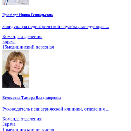
Гринберг Ирина Геннадьевна
Заведующая педиатрической службы , заведующая ...
Команда отделения:
3
врача
15
медицинский персонал
Белоусова Тамара Владимировна
Руководитель педиатрической клиники, отделения ...
Команда отделения:
3
врача
15
медицинский персонал