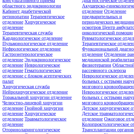
консультативного приёма
Диагностическое отделе
областного эндокринологии
Акушерско-гинекологиче
Кабинет диабетической
отделение
Отделение
ретинопатии
Терапевтическое
предварительных и
отделение
Хирургическое
периодических медицин
отделение
осмотров
Центр амбулат
Терапевтическая служба
онкологической помощи
Кардиологическое отделение
Ревматологическое отде
Пульмонологическое отделение
Терапевтическое отделе
Нефрологическое отделение
Функциональной диагно
Гастроэнтерологическое
отделение
Отделение ра
отделение
Эндокринологическое
медицинской реабилита
отделение
Неврологическое
физиотерапии
Областной
отделение
Гематологическое
рассеянного склероза
отделение c блоком асептических
Неврологическое отделе
палат
больных с острыми нар
Хирургическая служба
мозгового кровообращен
Нейрохирургическое отделение
Неврологическое отделе
Торакальной хирургии отделение
больных с острыми нар
Челюстно-лицевой хирургии
мозгового кровообращен
отделение
Гнойной хирургии
Детское хирургическое о
отделение
Хирургическое
Детское травматологичес
отделение
Травматологическое
отделение
Ожоговое отд
отделение
Колопроктологическое о
Оториноларингологическое
Трансплантации органов