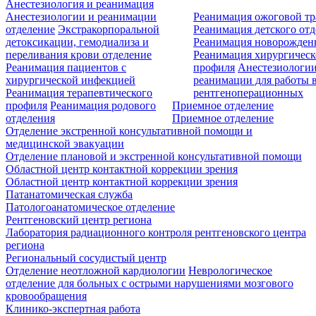
Анестезиология и реанимация
Анестезиологии и реанимации
Реанимация ожоговой т
отделение
Экстракорпоральной
Реанимация детского от
детоксикации, гемодиализа и
Реанимация новорожде
переливания крови отделение
Реанимация хирургическ
Реанимация пациентов с
профиля
Анестезиологии
хирургической инфекцией
реанимации для работы 
Реанимация терапевтического
рентгеноперационных
профиля
Реанимация родового
Приемное отделение
отделения
Приемное отделение
Отделение экстренной консультативной помощи и
медицинской эвакуации
Отделение плановой и экстренной консультативной помощи
Областной центр контактной коррекции зрения
Областной центр контактной коррекции зрения
Патанатомическая служба
Патологоанатомическое отделение
Рентгеновский центр региона
Лаборатория радиационного контроля рентгеновского центра
региона
Региональный сосудистый центр
Отделение неотложной кардиологии
Неврологическое
отделение для больных с острыми нарушениями мозгового
кровообращения
Клинико-экспертная работа