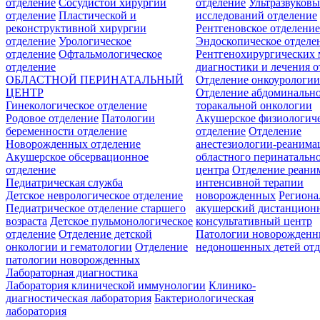
отделение
Сосудистой хирургии
отделение
Ультразвуков
отделение
Пластической и
исследований отделение
реконструктивной хирургии
Рентгеновское отделени
отделение
Урологическое
Эндоскопическое отделе
отделение
Офтальмологическое
Рентгенохирургических 
отделение
диагностики и лечения о
ОБЛАСТНОЙ ПЕРИНАТАЛЬНЫЙ
Отделение онкоурологи
ЦЕНТР
Отделение абдоминальн
Гинекологическое отделение
торакальной онкологии
Родовое отделение
Патологии
Акушерское физиологич
беременности отделение
отделение
Отделение
Новорожденных отделение
анестезиологии-реанима
Акушерское обсервационное
областного перинатальн
отделение
центра
Отделение реани
Педиатрическая служба
интенсивной терапии
Детское неврологическое отделение
новорожденных
Регион
Педиатрическое отделение старшего
акушерский дистанцион
возраста
Детское пульмонологическое
консультативный центр
отделение
Отделение детской
Патологии новорожденн
онкологии и гематологии
Отделение
недоношенных детей отд
патологии новорожденных
Лабораторная диагностика
Лаборатория клинической иммунологии
Клинико-
диагностическая лаборатория
Бактериологическая
лаборатория