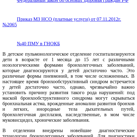
Федеральный закон об основах здоровья граждан РФ
Приказ МЗ НСО (платные услуги) от 07.11.2012г.
№2065
№40 ПМУ в ГНОКБ
В детское пульмонологическое отделение госпитализируются
дети в возрасте от 1 месяца до 15 лет с различными
нозологическими формами бронхолегочных заболеваний,
которые диагносируются у детей достаточно часто. Это
различные формы пневмоний, в том числе осложненных. В
настоящее время бронхообструктивный синдром встречается
у детей достаточно часто, однако, чрезвычайно важно
установить причину развития такого рода нарушений: под
маской бронхообструктивного синдрома могут скрываться
бронхиальная астма, врожденные аномалии развития бронхов
и легких, инородные тела дыхательных путей,
бронхолегочная дисплазия, наследственные, в мом числе
муковисцидоз, хронические заболевания.
В отделении внедрены новейшие диагностические
технологии бронхолегочных заболеваний. Для диагностики