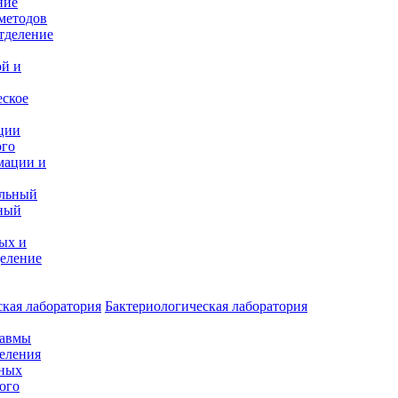
ние
методов
тделение
и
ой и
еское
ции
ого
мации и
альный
ный
ых и
еление
кая лаборатория
Бактериологическая лаборатория
равмы
деления
нных
ого