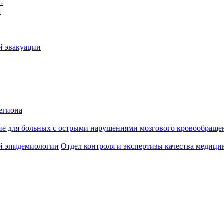
-
в
й эвакуации
егиона
ие для больных с острыми нарушениями мозгового кровообраще
й эпидемиологии
Отдел контроля и экспертизы качества медиц