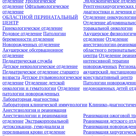
отделение
Урологическое
Эндоскопическое отделе
отделение
Офтальмологическое
Рентгенохирургических 
отделение
диагностики и лечения о
ОБЛАСТНОЙ ПЕРИНАТАЛЬНЫЙ
Отделение онкоурологи
ЦЕНТР
Отделение абдоминальн
Гинекологическое отделение
торакальной онкологии
Родовое отделение
Патологии
Акушерское физиологич
беременности отделение
отделение
Отделение
Новорожденных отделение
анестезиологии-реанима
Акушерское обсервационное
областного перинатальн
отделение
центра
Отделение реани
Педиатрическая служба
интенсивной терапии
Детское неврологическое отделение
новорожденных
Регион
Педиатрическое отделение старшего
акушерский дистанцион
возраста
Детское пульмонологическое
консультативный центр
отделение
Отделение детской
Патологии новорожденн
онкологии и гематологии
Отделение
недоношенных детей отд
патологии новорожденных
Лабораторная диагностика
Лаборатория клинической иммунологии
Клинико-диагностичес
Анестезиология и реанимация
Анестезиологии и реанимации
Реанимация ожоговой т
отделение
Экстракорпоральной
Реанимация детского от
детоксикации, гемодиализа и
Реанимация новорожде
переливания крови отделение
Реанимация хирургическ