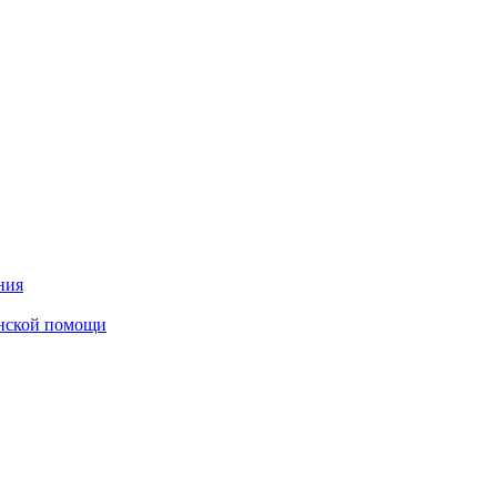
ния
инской помощи