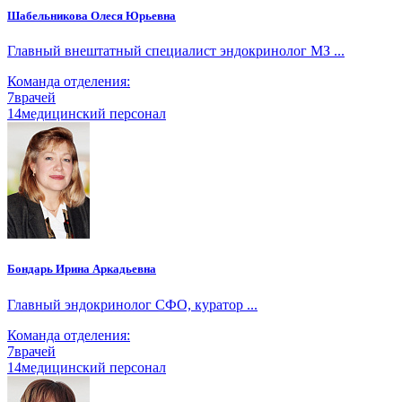
Шабельникова Олеся Юрьевна
Главный внештатный специалист эндокринолог МЗ ...
Команда отделения:
7
врачей
14
медицинский персонал
Бондарь Ирина Аркадьевна
Главный эндокринолог СФО, куратор ...
Команда отделения:
7
врачей
14
медицинский персонал