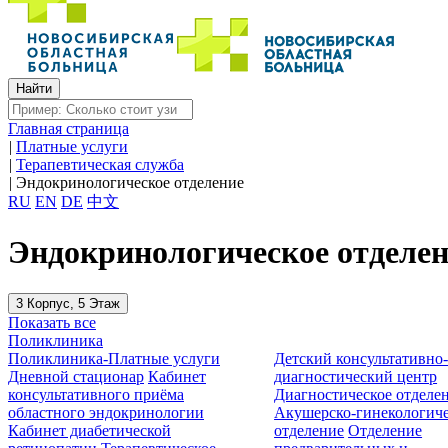
Главная страница
|
Платные услуги
|
Терапевтическая служба
|
Эндокринологическое отделение
RU
EN
DE
中文
Эндокринологическое отделе
3 Корпус, 5 Этаж
Показать все
Поликлиника
Поликлиника-Платные услуги
Детский консультативно
Дневной стационар
Кабинет
диагностический центр
консультативного приёма
Диагностическое отделе
областного эндокринологии
Акушерско-гинекологиче
Кабинет диабетической
отделение
Отделение