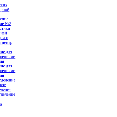
ских
орной
ление
ние №2
стики
нней
ции и
 центр
ние для
ушениями
ия
ние для
ушениями
ия
тделение
кое
еление
тделение
ых
е