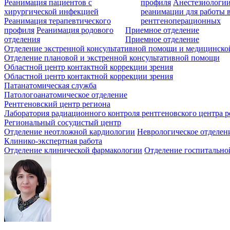
Реанимация пациентов с
профиля
Анестезиологии
хирургической инфекцией
реанимации для работы 
Реанимация терапевтического
рентгеноперационных
профиля
Реанимация родового
Приемное отделение
отделения
Приемное отделение
Отделение экстренной консультативной помощи и медицинско
Отделение плановой и экстренной консультативной помощи
Областной центр контактной коррекции зрения
Областной центр контактной коррекции зрения
Патанатомическая служба
Патологоанатомическое отделение
Рентгеновский центр региона
Лаборатория радиационного контроля рентгеновского центра р
Региональный сосудистый центр
Отделение неотложной кардиологии
Неврологическое отделен
Клинико-экспертная работа
Отделение клинической фармакологии
Отделение госпитально