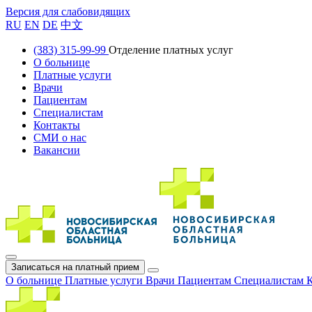
Версия для слабовидящих
RU
EN
DE
中文
(383) 315-99-99
Отделение платных услуг
О больнице
Платные услуги
Врачи
Пациентам
Специалистам
Контакты
СМИ о нас
Вакансии
Записаться на платный прием
О больнице
Платные услуги
Врачи
Пациентам
Специалистам