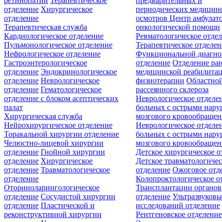
ретинопатии
Терапевтическое
предварительных и
отделение
Хирургическое
периодических медицин
отделение
осмотров
Центр амбулат
Терапевтическая служба
онкологической помощи
Кардиологическое отделение
Ревматологическое отде
Пульмонологическое отделение
Терапевтическое отделе
Нефрологическое отделение
Функциональной диагно
Гастроэнтерологическое
отделение
Отделение ра
отделение
Эндокринологическое
медицинской реабилита
отделение
Неврологическое
физиотерапии
Областной
отделение
Гематологическое
рассеянного склероза
отделение c блоком асептических
Неврологическое отделе
палат
больных с острыми нар
Хирургическая служба
мозгового кровообращен
Нейрохирургическое отделение
Неврологическое отделе
Торакальной хирургии отделение
больных с острыми нар
Челюстно-лицевой хирургии
мозгового кровообращен
отделение
Гнойной хирургии
Детское хирургическое о
отделение
Хирургическое
Детское травматологичес
отделение
Травматологическое
отделение
Ожоговое отд
отделение
Колопроктологическое о
Оториноларингологическое
Трансплантации органов
отделение
Сосудистой хирургии
отделение
Ультразвуков
отделение
Пластической и
исследований отделение
реконструктивной хирургии
Рентгеновское отделени