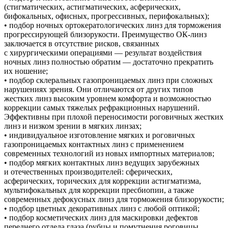
(стигматических, астигматических, асферических,
бифокальных, офисных, прогрессивных, перифокальных);
• подбор ночных ортокератологических линз для торможения
прогрессирующей близорукости. Преимущество ОК-линз
заключается в отсутствие рисков, связанных
с хирургическими операциями — результат воздействия
ночных линз полностью обратим — достаточно прекратить
их ношение;
• подбор склеральных газопроницаемых линз при сложных
нарушениях зрения. Они отличаются от других типов
жестких линз высоким уровнем комфорта и возможностью
коррекции самых тяжелых рефракционных нарушений.
Эффективны при плохой переносимости роговичных жестких
линз и низком зрении в мягких линзах;
• индивидуальное изготовление мягких и роговичных
газопроницаемых контактных линз с применением
современных технологий из новых импортных материалов;
• подбор мягких контактных линз ведущих зарубежных
и отечественных производителей: сферических,
асферических, торических для коррекции астигматизма,
мультифокальных для коррекции пресбиопии, а также
современных дефокусных линз для торможения близорукости;
• подбор цветных декоративных линз с любой оптикой;
• подбор косметических линз для маскировки дефектов
переднего отдела глаза (рубцы и помутнения роговицы,