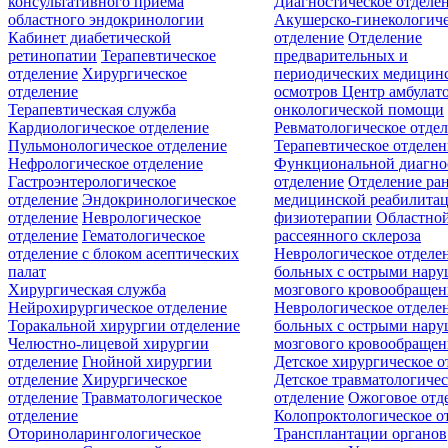
консультативного приёма
Диагностическое отделе
областного эндокринологии
Акушерско-гинекологиче
Кабинет диабетической
отделение
Отделение
ретинопатии
Терапевтическое
предварительных и
отделение
Хирургическое
периодических медицин
отделение
осмотров
Центр амбулат
Терапевтическая служба
онкологической помощи
Кардиологическое отделение
Ревматологическое отде
Пульмонологическое отделение
Терапевтическое отделе
Нефрологическое отделение
Функциональной диагно
Гастроэнтерологическое
отделение
Отделение ра
отделение
Эндокринологическое
медицинской реабилита
отделение
Неврологическое
физиотерапии
Областной
отделение
Гематологическое
рассеянного склероза
отделение c блоком асептических
Неврологическое отделе
палат
больных с острыми нар
Хирургическая служба
мозгового кровообращен
Нейрохирургическое отделение
Неврологическое отделе
Торакальной хирургии отделение
больных с острыми нар
Челюстно-лицевой хирургии
мозгового кровообращен
отделение
Гнойной хирургии
Детское хирургическое о
отделение
Хирургическое
Детское травматологичес
отделение
Травматологическое
отделение
Ожоговое отд
отделение
Колопроктологическое о
Оториноларингологическое
Трансплантации органов