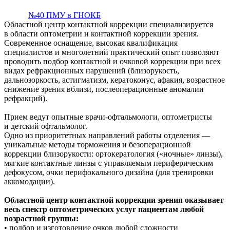
№40 ПМУ в ГНОКБ
Областной центр контактной коррекции специализируется
в области оптометрии и контактной коррекции зрения.
Современное оснащение, высокая квалификация
специалистов и многолетний практический опыт позволяют
проводить подбор контактной и очковой коррекции при всех
видах рефракционных нарушений (близорукость,
дальнозоркость, астигматизм, кератоконус, афакия, возрастное
снижение зрения вблизи, послеоперационные аномалии
рефракций).
Прием ведут опытные врачи-офтальмологи, оптометристы
и детский офтальмолог.
Одно из приоритетных направлений работы отделения —
уникальные методы торможения и безоперационной
коррекции близорукости: ортокератология («ночные» линзы),
мягкие контактные линзы с управляемым периферическим
дефокусом, очки перифокального дизайна (для тренировки
аккомодации).
Областной центр контактной коррекции зрения оказывает
весь спектр оптометрических услуг пациентам любой
возрастной группы:
• подбор и изготовление очков любой сложности