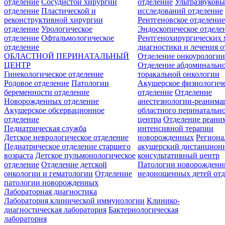
отделение
Сосудистой хирургии
отделение
Ультразвуков
отделение
Пластической и
исследований отделение
реконструктивной хирургии
Рентгеновское отделени
отделение
Урологическое
Эндоскопическое отделе
отделение
Офтальмологическое
Рентгенохирургических 
отделение
диагностики и лечения о
ОБЛАСТНОЙ ПЕРИНАТАЛЬНЫЙ
Отделение онкоурологи
ЦЕНТР
Отделение абдоминальн
Гинекологическое отделение
торакальной онкологии
Родовое отделение
Патологии
Акушерское физиологич
беременности отделение
отделение
Отделение
Новорожденных отделение
анестезиологии-реанима
Акушерское обсервационное
областного перинатальн
отделение
центра
Отделение реани
Педиатрическая служба
интенсивной терапии
Детское неврологическое отделение
новорожденных
Регион
Педиатрическое отделение старшего
акушерский дистанцион
возраста
Детское пульмонологическое
консультативный центр
отделение
Отделение детской
Патологии новорожденн
онкологии и гематологии
Отделение
недоношенных детей отд
патологии новорожденных
Лабораторная диагностика
Лаборатория клинической иммунологии
Клинико-
диагностическая лаборатория
Бактериологическая
лаборатория