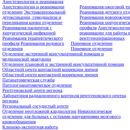
Анестезиология и реанимация
Анестезиологии и реанимации
Реанимация ожоговой т
отделение
Экстракорпоральной
Реанимация детского от
детоксикации, гемодиализа и
Реанимация новорожде
переливания крови отделение
Реанимация хирургическ
Реанимация пациентов с
профиля
Анестезиологии
хирургической инфекцией
реанимации для работы 
Реанимация терапевтического
рентгеноперационных
профиля
Реанимация родового
Приемное отделение
отделения
Приемное отделение
Отделение экстренной консультативной помощи и
медицинской эвакуации
Отделение плановой и экстренной консультативной помощи
Областной центр контактной коррекции зрения
Областной центр контактной коррекции зрения
Патанатомическая служба
Патологоанатомическое отделение
Рентгеновский центр региона
Лаборатория радиационного контроля рентгеновского центра
региона
Региональный сосудистый центр
Отделение неотложной кардиологии
Неврологическое
отделение для больных с острыми нарушениями мозгового
кровообращения
Клинико-экспертная работа