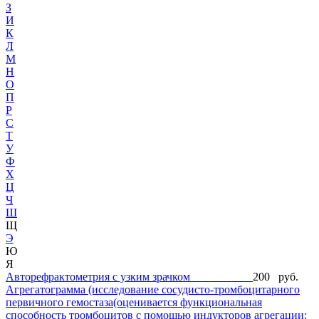
З
И
К
Л
М
Н
О
П
Р
С
Т
У
Ф
Х
Ц
Ч
Ш
Щ
Э
Ю
Я
Авторефрактометрия с узким зрачком
200 руб.
Агрегатограмма (исследование сосудисто-тромбоцитарного
первичного гемостаза(оценивается функциональная
способность тромбоцитов с помощью индукторов агрегации: