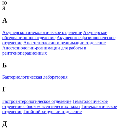
Ю
Я
А
Акушерско-гинекологическое отделение
Акушерское
обсервационное отделение
Акушерское физиологическое
отделение
Анестезиологии и реанимации отделение
Анестезиологии-реанимации для работы в
рентгеноперационных
Б
Бактериологическая лаборатория
Г
Гастроэнтерологическое отделение
Гематологическое
отделение c блоком асептических палат
Гинекологическое
отделение
Гнойной хирургии отделение
Д