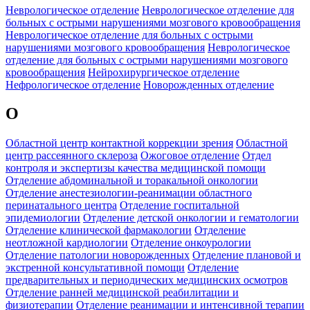
Неврологическое отделение
Неврологическое отделение для
больных с острыми нарушениями мозгового кровообращения
Неврологическое отделение для больных с острыми
нарушениями мозгового кровообращения
Неврологическое
отделение для больных с острыми нарушениями мозгового
кровообращения
Нейрохирургическое отделение
Нефрологическое отделение
Новорожденных отделение
О
Областной центр контактной коррекции зрения
Областной
центр рассеянного склероза
Ожоговое отделение
Отдел
контроля и экспертизы качества медицинской помощи
Отделение абдоминальной и торакальной онкологии
Отделение анестезиологии-реанимации областного
перинатального центра
Отделение госпитальной
эпидемиологии
Отделение детской онкологии и гематологии
Отделение клинической фармакологии
Отделение
неотложной кардиологии
Отделение онкоурологии
Отделение патологии новорожденных
Отделение плановой и
экстренной консультативной помощи
Отделение
предварительных и периодических медицинских осмотров
Отделение ранней медицинской реабилитации и
физиотерапии
Отделение реанимации и интенсивной терапии