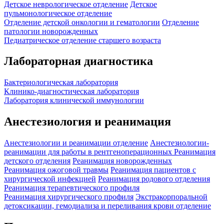
Детское неврологическое отделение
Детское
пульмонологическое отделение
Отделение детской онкологии и гематологии
Отделение
патологии новорожденных
Педиатрическое отделение старшего возраста
Лабораторная диагностика
Бактериологическая лаборатория
Клинико-диагностическая лаборатория
Лаборатория клинической иммунологии
Анестезиология и реанимация
Анестезиологии и реанимации отделение
Анестезиологии-
реанимации для работы в рентгеноперационных
Реанимация
детского отделения
Реанимация новорожденных
Реанимация ожоговой травмы
Реанимация пациентов с
хирургической инфекцией
Реанимация родового отделения
Реанимация терапевтического профиля
Реанимация хирургического профиля
Экстракорпоральной
детоксикации, гемодиализа и переливания крови отделение