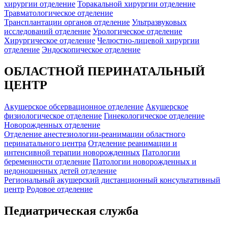
хирургии отделение
Торакальной хирургии отделение
Травматологическое отделение
Трансплантации органов отделение
Ультразвуковых
исследований отделение
Урологическое отделение
Хирургическое отделение
Челюстно-лицевой хирургии
отделение
Эндоскопическое отделение
ОБЛАСТНОЙ ПЕРИНАТАЛЬНЫЙ
ЦЕНТР
Акушерское обсервационное отделение
Акушерское
физиологическое отделение
Гинекологическое отделение
Новорожденных отделение
Отделение анестезиологии-реанимации областного
перинатального центра
Отделение реанимации и
интенсивной терапии новорожденных
Патологии
беременности отделение
Патологии новорожденных и
недоношенных детей отделение
Региональный акушерский дистанционный консультативный
центр
Родовое отделение
Педиатрическая служба