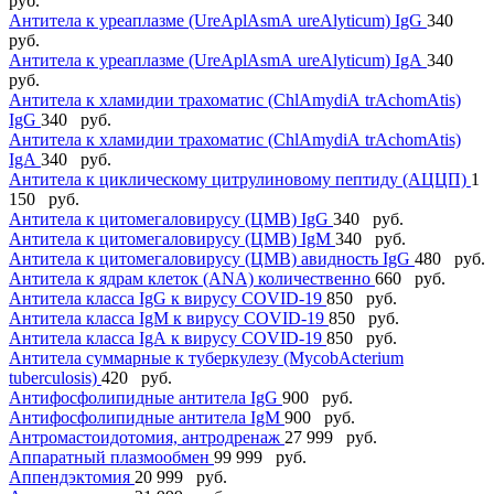
руб.
Антитела к уреаплазме (UreАplАsmА ureАlyticum) IgG
340
руб.
Антитела к уреаплазме (UreАplАsmА ureАlyticum) IgА
340
руб.
Антитела к хламидии трахоматис (ChlАmydiА trАchomАtis)
IgG
340 руб.
Антитела к хламидии трахоматис (ChlАmydiА trАchomАtis)
IgА
340 руб.
Антитела к циклическому цитрулиновому пептиду (АЦЦП)
1
150 руб.
Антитела к цитомегаловирусу (ЦМВ) IgG
340 руб.
Антитела к цитомегаловирусу (ЦМВ) IgМ
340 руб.
Антитела к цитомегаловирусу (ЦМВ) авидность IgG
480 руб.
Антитела к ядрам клеток (АNА) количественно
660 руб.
Антитела класса IgG к вирусу COVID-19
850 руб.
Антитела класса IgM к вирусу COVID-19
850 руб.
Антитела класса IgА к вирусу COVID-19
850 руб.
Антитела суммарные к туберкулезу (MycobАcterium
tuberculosis)
420 руб.
Антифосфолипидные антитела IgG
900 руб.
Антифосфолипидные антитела IgM
900 руб.
Антромастоидотомия, антродренаж
27 999 руб.
Аппаратный плазмообмен
99 999 руб.
Аппендэктомия
20 999 руб.