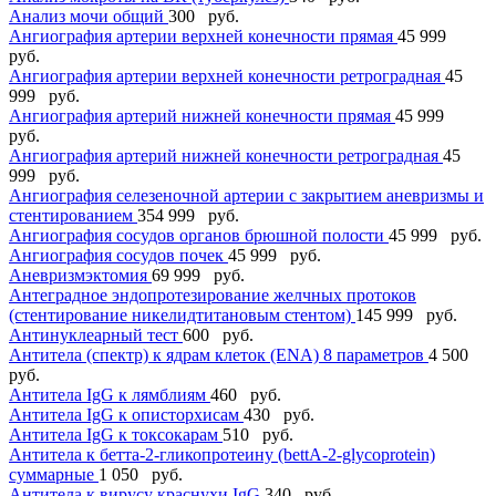
Анализ мочи общий
300 руб.
Ангиография артерии верхней конечности прямая
45 999
руб.
Ангиография артерии верхней конечности ретроградная
45
999 руб.
Ангиография артерий нижней конечности прямая
45 999
руб.
Ангиография артерий нижней конечности ретроградная
45
999 руб.
Ангиография селезеночной артерии с закрытием аневризмы и
стентированием
354 999 руб.
Ангиография сосудов органов брюшной полости
45 999 руб.
Ангиография сосудов почек
45 999 руб.
Аневризмэктомия
69 999 руб.
Антеградное эндопротезирование желчных протоков
(стентирование никелидтитановым стентом)
145 999 руб.
Антинуклеарный тест
600 руб.
Антитела (спектр) к ядрам клеток (ENА) 8 параметров
4 500
руб.
Антитела IgG к лямблиям
460 руб.
Антитела IgG к описторхисам
430 руб.
Антитела IgG к токсокарам
510 руб.
Антитела к бетта-2-гликопротеину (bettА-2-glycoprotein)
суммарные
1 050 руб.
Антитела к вирусу краснухи IgG
340 руб.