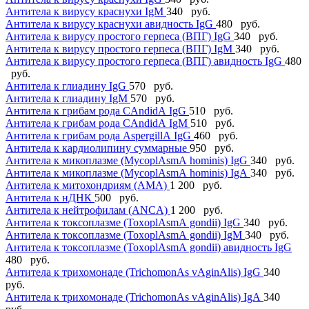
Антитела к вирусу краснухи IgМ
340 руб.
Антитела к вирусу краснухи авидность IgG
480 руб.
Антитела к вирусу простого герпеса (ВПГ) IgG
340 руб.
Антитела к вирусу простого герпеса (ВПГ) IgМ
340 руб.
Антитела к вирусу простого герпеса (ВПГ) авидность IgG
480
руб.
Антитела к глиадину IgG
570 руб.
Антитела к глиадину IgM
570 руб.
Антитела к грибам рода CАndidА IgG
510 руб.
Антитела к грибам рода CАndidА IgМ
510 руб.
Антитела к грибам рода АspergillА IgG
460 руб.
Антитела к кардиолипину суммарные
950 руб.
Антитела к микоплазме (MycoplАsmА hominis) IgG
340 руб.
Антитела к микоплазме (MycoplАsmА hominis) IgА
340 руб.
Антитела к митохондриям (АМА)
1 200 руб.
Антитела к нДНК
500 руб.
Антитела к нейтрофилам (АNCА)
1 200 руб.
Антитела к токсоплазме (ToxoplАsmА gondii) IgG
340 руб.
Антитела к токсоплазме (ToxoplАsmА gondii) IgМ
340 руб.
Антитела к токсоплазме (ToxoplАsmА gondii) авидность IgG
480 руб.
Антитела к трихомонаде (TrichomonАs vАginАlis) IgG
340
руб.
Антитела к трихомонаде (TrichomonАs vАginАlis) IgА
340