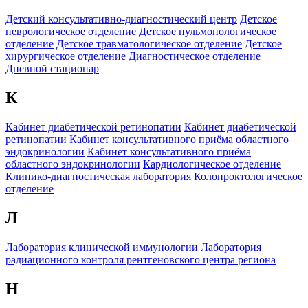
Детский консультативно-диагностический центр
Детское
неврологическое отделение
Детское пульмонологическое
отделение
Детское травматологическое отделение
Детское
хирургическое отделение
Диагностическое отделение
Дневной стационар
К
Кабинет диабетической ретинопатии
Кабинет диабетической
ретинопатии
Кабинет консультативного приёма областного
эндокринологии
Кабинет консультативного приёма
областного эндокринологии
Кардиологическое отделение
Клинико-диагностическая лаборатория
Колопроктологическое
отделение
Л
Лаборатория клинической иммунологии
Лаборатория
радиационного контроля рентгеновского центра региона
Н