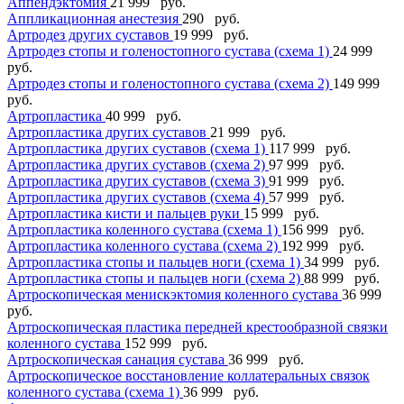
Аппендэктомия
21 999 руб.
Аппликационная анестезия
290 руб.
Артродез других суставов
19 999 руб.
Артродез стопы и голеностопного сустава (схема 1)
24 999
руб.
Артродез стопы и голеностопного сустава (схема 2)
149 999
руб.
Артропластика
40 999 руб.
Артропластика других суставов
21 999 руб.
Артропластика других суставов (схема 1)
117 999 руб.
Артропластика других суставов (схема 2)
97 999 руб.
Артропластика других суставов (схема 3)
91 999 руб.
Артропластика других суставов (схема 4)
57 999 руб.
Артропластика кисти и пальцев руки
15 999 руб.
Артропластика коленного сустава (схема 1)
156 999 руб.
Артропластика коленного сустава (схема 2)
192 999 руб.
Артропластика стопы и пальцев ноги (схема 1)
34 999 руб.
Артропластика стопы и пальцев ноги (схема 2)
88 999 руб.
Артроскопическая менискэктомия коленного сустава
36 999
руб.
Артроскопическая пластика передней крестообразной связки
коленного сустава
152 999 руб.
Артроскопическая санация сустава
36 999 руб.
Артроскопическое восстановление коллатеральных связок
коленного сустава (схема 1)
36 999 руб.