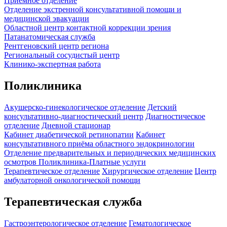
Приемное отделение
Отделение экстренной консультативной помощи и
медицинской эвакуации
Областной центр контактной коррекции зрения
Патанатомическая служба
Рентгеновский центр региона
Региональный сосудистый центр
Клинико-экспертная работа
Поликлиника
Акушерско-гинекологическое отделение
Детский
консультативно-диагностический центр
Диагностическое
отделение
Дневной стационар
Кабинет диабетической ретинопатии
Кабинет
консультативного приёма областного эндокринологии
Отделение предварительных и периодических медицинских
осмотров
Поликлиника-Платные услуги
Терапевтическое отделение
Хирургическое отделение
Центр
амбулаторной онкологической помощи
Терапевтическая служба
Гастроэнтерологическое отделение
Гематологическое