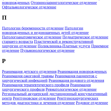
новорожденных
Оториноларингологическое отделение
Офтальмологическое отделение
П
Патологии беременности отделение
Патологии
новорожденных и недоношенных детей отделение
Патологоанатомическое отделение
Педиатрическое отделение
старшего возраста
Пластической и реконструктивной
хирургии отделение
Поликлиника-Платные услуги
Приемное
отделение
Пульмонологическое отделение
Р
Реанимация детского отделения
Реанимация новорожденных
Реанимация ожоговой травмы
Реанимация пациентов с
хирургической инфекцией
Реанимация родового отделения
Реанимация терапевтического профиля
Реанимация
хирургического профиля
Ревматологическое отделение
Региональный акушерский дистанционный консультативный
центр
Рентгеновское отделение
Рентгенохирургических
методов диагностики и лечения отделение
Родовое отделение