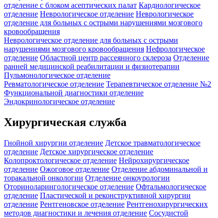
отделение c блоком асептических палат
Кардиологическое
отделение
Неврологическое отделение
Неврологическое
отделение для больных с острыми нарушениями мозгового
кровообращения
Неврологическое отделение для больных с острыми
нарушениями мозгового кровообращения
Нефрологическое
отделение
Областной центр рассеянного склероза
Отделение
ранней медицинской реабилитации и физиотерапии
Пульмонологическое отделение
Ревматологическое отделение
Терапевтическое отделение №2
Функциональной диагностики отделение
Эндокринологическое отделение
Хирургическая служба
Гнойной хирургии отделение
Детское травматологическое
отделение
Детское хирургическое отделение
Колопроктологическое отделение
Нейрохирургическое
отделение
Ожоговое отделение
Отделение абдоминальной и
торакальной онкологии
Отделение онкоурологии
Оториноларингологическое отделение
Офтальмологическое
отделение
Пластической и реконструктивной хирургии
отделение
Рентгеновское отделение
Рентгенохирургических
методов диагностики и лечения отделение
Сосудистой