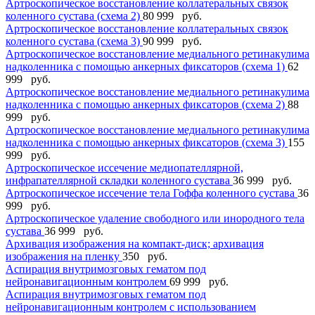
Артроскопическое восстановление коллатеральных связок
коленного сустава (схема 2)
80 999 руб.
Артроскопическое восстановление коллатеральных связок
коленного сустава (схема 3)
90 999 руб.
Артроскопическое восстановление медиального ретинакулима
надколенника с помощью анкерных фиксаторов (схема 1)
62
999 руб.
Артроскопическое восстановление медиального ретинакулима
надколенника с помощью анкерных фиксаторов (схема 2)
88
999 руб.
Артроскопическое восстановление медиального ретинакулима
надколенника с помощью анкерных фиксаторов (схема 3)
155
999 руб.
Артроскопическое иссечение медиопателлярной,
инфрапателлярной складки коленного сустава
36 999 руб.
Артроскопическое иссечение тела Гоффа коленного сустава
36
999 руб.
Артроскопическое удаление свободного или инородного тела
сустава
36 999 руб.
Архивация изображения на компакт-диск; архивация
изображения на пленку
350 руб.
Аспирация внутримозговых гематом под
нейронавигационным контролем
69 999 руб.
Аспирация внутримозговых гематом под
нейронавигационным контролем с использованием