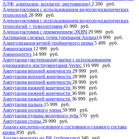
АДФ, адреналин, коллаген, ристомицин)
2 200 руб.
Аденоидэктомия с использованием видеоэндоскопических
технологий
28 999 руб.
Аденоидэктомия с использованием видеоэндоскопических
технологий + тозиллотомия
41 999 руб.
Аденоидэктомия с применением ЭХВЧ
29 999 руб.
Активация слезных точек (операция Арльта)
6 999 руб.
Алкоголизация ветвей тройничного нерва
5 499 руб.
Амниоскопия
12 999 руб.
Амниоцентез
14 999 руб.
Ампутация (экстерпация) матки с использованием
одноразового инструментария Vectec
116 999 руб.
Ампутация верхней конечности
29 999 руб.
Ампутация верхней конечности
28 999 руб.
Ампутация верхней конечности
28 999 руб.
Ампутация нижней конечности
36 999 руб.
Ампутация нижней конечности
36 999 руб.
Ампутация нижней конечности
36 999 руб.
Ампутация пальца
15 999 руб.
Ампутация полового члена
59 999 руб.
Ампутация пульпы молочного зуба
570 руб.
Ампутация стопы
29 999 руб.
Анализ кислотно-основного состояния и газового состава
крови
850 руб.
Анализ мокроты на ВК (туберкулез)
340 руб.