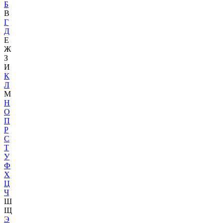
Б
В
Г
Д
Е
Ж
З
И
К
Л
М
Н
О
П
Р
С
Т
У
Ф
Х
Ц
Ч
Ш
Щ
Э