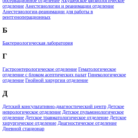
обсервационное отделение
Акушерское физиологическое
отделение
Анестезиологии и реанимации отделение
Анестезиологии-реанимации для работы в
рентгеноперационных
Б
Бактериологическая лаборатория
Г
Гастроэнтерологическое отделение
Гематологическое
отделение c блоком асептических палат
Гинекологическое
отделение
Гнойной хирургии отделение
Д
Детский консультативно-диагностический центр
Детское
неврологическое отделение
Детское пульмонологическое
отделение
Детское травматологическое отделение
Детское
хирургическое отделение
Диагностическое отделение
Дневной стационар