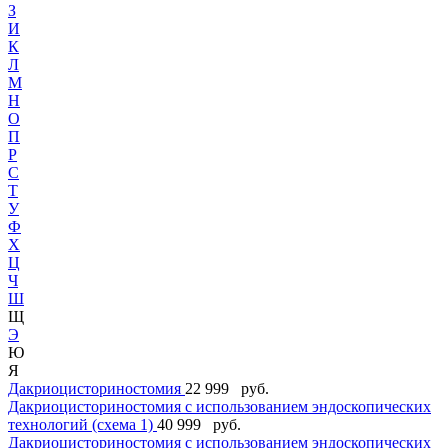
З
И
К
Л
М
Н
О
П
Р
С
Т
У
Ф
Х
Ц
Ч
Ш
Щ
Э
Ю
Я
Дакриоцисториностомия
22 999 руб.
Дакриоцисториностомия с использованием эндоскопических
технологий (схема 1)
40 999 руб.
Дакриоцисториностомия с использованием эндоскопических