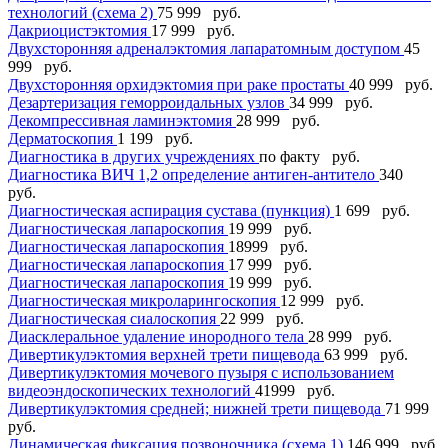
технологий (схема 2)
75 999 руб.
Дакриоцистэктомия
17 999 руб.
Двухсторонняя адреналэктомия лапаратомным доступом
45
999 руб.
Двухсторонняя орхидэктомия при раке простаты
40 999 руб.
Дезартеризация геморроидальных узлов
34 999 руб.
Декомпрессивная ламинэктомия
28 999 руб.
Дерматоскопия
1 199 руб.
Диагностика в других учреждениях
по факту руб.
Диагностика ВИЧ 1,2 определение антиген-антитело
340
руб.
Диагностическая аспирация сустава (пункция)
1 699 руб.
Диагностическая лапароскопия
19 999 руб.
Диагностическая лапароскопия
18999 руб.
Диагностическая лапароскопия
17 999 руб.
Диагностическая лапароскопия
19 999 руб.
Диагностическая микроларингоскопия
12 999 руб.
Диагностическая сиалоскопия
22 999 руб.
Диасклеральное удаление инородного тела
28 999 руб.
Дивертикулэктомия верхней трети пищевода
63 999 руб.
Дивертикулэктомия мочевого пузыря с использованием
видеоэндоскопических технологий
41999 руб.
Дивертикулэктомия средней; нижней трети пищевода
71 999
руб.
Динамическая фиксация позвоночника (схема 1)
146 999 руб.