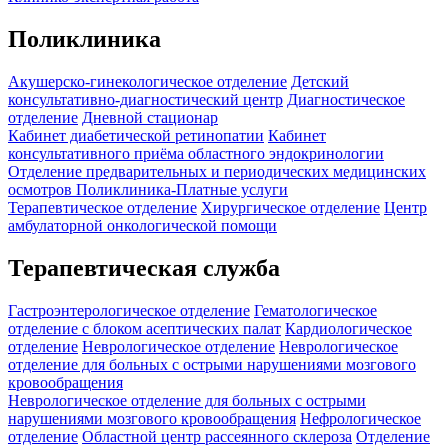
Поликлиника
Акушерско-гинекологическое отделение
Детский
консультативно-диагностический центр
Диагностическое
отделение
Дневной стационар
Кабинет диабетической ретинопатии
Кабинет
консультативного приёма областного эндокринологии
Отделение предварительных и периодических медицинских
осмотров
Поликлиника-Платные услуги
Терапевтическое отделение
Хирургическое отделение
Центр
амбулаторной онкологической помощи
Терапевтическая служба
Гастроэнтерологическое отделение
Гематологическое
отделение c блоком асептических палат
Кардиологическое
отделение
Неврологическое отделение
Неврологическое
отделение для больных с острыми нарушениями мозгового
кровообращения
Неврологическое отделение для больных с острыми
нарушениями мозгового кровообращения
Нефрологическое
отделение
Областной центр рассеянного склероза
Отделение