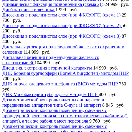
Динамическая фиксация позвоночника (схема 2)
524 999 руб.
Дисбактериоз кишечника
1 999 руб.
Диссекция в подслизистом слое (при ФКС;ФГС) (схема 1)
29
700 руб.
Диссекция в подслизистом слое (при ФКС;ФГС) (схема 2)
56
200 руб.
Диссекция в подслизистом слое (при ФКС;ФГС) (схема 3)
87
400 руб.
Дистальная резекция поджелудочной железы с сохранением
селезенки
114 999 руб.
Дистальная резекция поджелудочной железы со
спленэктомией
104 999 руб.
Дисцизия, экстракция вторичной катаракты
14 999 руб.
ДНК Борелия бургдорфери (BorreliА burgdorferi) методом ПЦР
700 руб.
ДНК вируса клещевого энцефалита (ВКЭ) методом ПЦР
750
руб.
ДНК Микобактерии туберкулеза методом ПЦР
400 руб.
Дозиметрический контроль палатных аппаратов и
передвижных аппаратов типа С-дуга (1 аппарат)
8 845 руб.
Дозиметрический контроль помещений, смежных с
процедурной рентгеновского стоматологического кабинета (1
аппарат), а так же рабочих мест персонала
9 760 руб.
Дозиметрический контроль помещений, смежных с
процедурной рентгеновского флюорографического или