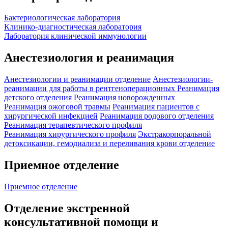
Бактериологическая лаборатория
Клинико-диагностическая лаборатория
Лаборатория клинической иммунологии
Анестезиология и реанимация
Анестезиологии и реанимации отделение
Анестезиологии-
реанимации для работы в рентгеноперационных
Реанимация
детского отделения
Реанимация новорожденных
Реанимация ожоговой травмы
Реанимация пациентов с
хирургической инфекцией
Реанимация родового отделения
Реанимация терапевтического профиля
Реанимация хирургического профиля
Экстракорпоральной
детоксикации, гемодиализа и переливания крови отделение
Приемное отделение
Приемное отделение
Отделение экстренной
консультативной помощи и