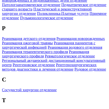
новорожденных и недоношенных детей отделение
Патологоанатомическое отделение
Педиатрическое отделение
старшего возраста
Пластической и реконструктивной
хирургии отделение
Поликлиника-Платные услуги
Приемное
отделение
Пульмонологическое отделение
Р
Реанимация детского отделения
Реанимация новорожденных
Реанимация ожоговой травмы
Реанимация пациентов с
хирургической инфекцией
Реанимация родового отделения
Реанимация терапевтического профиля
Реанимация
хирургического профиля
Ревматологическое отделение
Региональный акушерский дистанционный консультативный
центр
Рентгеновское отделение
Рентгенохирургических
методов диагностики и лечения отделение
Родовое отделение
С
Сосудистой хирургии отделение
Т