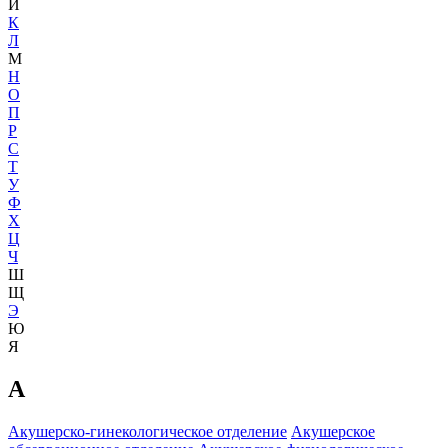
И
К
Л
М
Н
О
П
Р
С
Т
У
Ф
Х
Ц
Ч
Ш
Щ
Э
Ю
Я
А
Акушерско-гинекологическое отделение
Акушерское