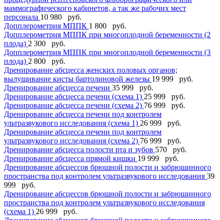
маммографического кабинетов, а так же рабочих мест
персонала
10 980 руб.
Допплерометрия МППК
1 800 руб.
Допплерометрия МППК при многоплодной беременности (2
плода)
2 300 руб.
Допплерометрия МППК при многоплодной беременности (3
плода)
2 800 руб.
Дренирование абсцесса женских половых органов;
вылущивание кисты бартолиновой железы
19 999 руб.
Дренирование абсцесса печени
35 999 руб.
Дренирование абсцесса печени (схема 1)
25 999 руб.
Дренирование абсцесса печени (схема 2)
76 999 руб.
Дренирование абсцесса печени под контролем
ультразвукового исследования (схема 1)
26 999 руб.
Дренирование абсцесса печени под контролем
ультразвукового исследования (схема 2)
76 999 руб.
Дренирование абсцесса полости рта и зубов
570 руб.
Дренирование абсцесса прямой кишки
19 999 руб.
Дренирование абсцессов брюшной полости и забрюшинного
пространства под контролем ультразвукового исследования
39
999 руб.
Дренирование абсцессов брюшной полости и забрюшинного
пространства под контролем ультразвукового исследования
(схема 1)
26 999 руб.