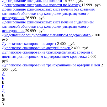
Дренирование плевральной полости
14 999 руб.
Дренирование плевральной полости по Матису
17 999 руб.
Дренирование эхинококковых кист печени без удаления
хитиновой оболочки под контролем ультразвукового
исследования
26 999 руб.
Дренирование эхинококковых кист печени с удалением
хитиновой оболочки под контролем ультразвукового
исследования
29 999 руб.
Дуоденальное зондирование с анализом содержимого
2 200
руб.
Дуплексное сканирование аорты
2 400 руб.
Дуплексное сканирование артерий почек
2 400 руб.
Дуплексное сканирование брахиоцефальных артерий с
цветным допплеровским картированием кровотока
2 600
руб.
Дуплексное сканирование транскраниальное артерий и вен
2
500 руб.
А
Б
В
Г
Д
Е
Ж
З