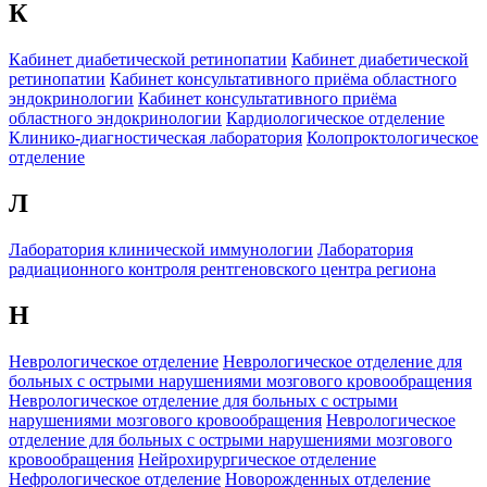
К
Кабинет диабетической ретинопатии
Кабинет диабетической
ретинопатии
Кабинет консультативного приёма областного
эндокринологии
Кабинет консультативного приёма
областного эндокринологии
Кардиологическое отделение
Клинико-диагностическая лаборатория
Колопроктологическое
отделение
Л
Лаборатория клинической иммунологии
Лаборатория
радиационного контроля рентгеновского центра региона
Н
Неврологическое отделение
Неврологическое отделение для
больных с острыми нарушениями мозгового кровообращения
Неврологическое отделение для больных с острыми
нарушениями мозгового кровообращения
Неврологическое
отделение для больных с острыми нарушениями мозгового
кровообращения
Нейрохирургическое отделение
Нефрологическое отделение
Новорожденных отделение