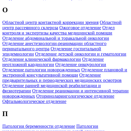
О
Областной центр контактной коррекции зрения
Областной
центр рассеянного склероза
Ожоговое отделение
Отдел
контроля и экспертизы качества медицинской помощи
Отделение абдоминальной и торакальной онкологии
Отделение анестезиологии-реанимации областного
перинатального центра
Отделение госпитальной
эпидемиологии
Отделение детской онкологии и гематологии
Отделение клинической фармакологии
Отделение
неотложной кардиологии
Отделение онкоурологии
Отделение патологии новорожденных
Отделение плановой и
экстренной консультативной помощи
Отделение
предварительных и периодических медицинских осмотров
Отделение ранней медицинской реабилитации и
физиотерапии
Отделение реанимации и интенсивной терапии
новорожденных
Оториноларингологическое отделение
Офтальмологическое отделение
П
Патологии беременности отделение
Патологии