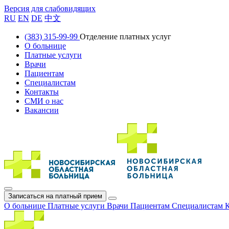
Версия для слабовидящих
RU
EN
DE
中文
(383) 315-99-99
Отделение платных услуг
О больнице
Платные услуги
Врачи
Пациентам
Специалистам
Контакты
СМИ о нас
Вакансии
Записаться на платный прием
О больнице
Платные услуги
Врачи
Пациентам
Специалистам