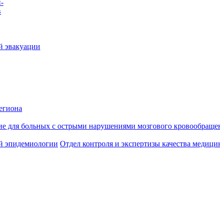
-
в
й эвакуации
егиона
ие для больных с острыми нарушениями мозгового кровообраще
й эпидемиологии
Отдел контроля и экспертизы качества медиц