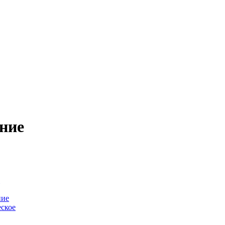
ние
-
ние
ское