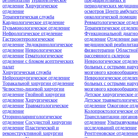
ретинопатии
Терапевтическое
предварительных и
отделение
Хирургическое
периодических медицин
отделение
осмотров
Центр амбулат
Терапевтическая служба
онкологической помощи
Кардиологическое отделение
Ревматологическое отде
Пульмонологическое отделение
Терапевтическое отделе
Нефрологическое отделение
Функциональной диагно
Гастроэнтерологическое
отделение
Отделение ра
отделение
Эндокринологическое
медицинской реабилита
отделение
Неврологическое
физиотерапии
Областной
отделение
Гематологическое
рассеянного склероза
отделение c блоком асептических
Неврологическое отделе
палат
больных с острыми нар
Хирургическая служба
мозгового кровообращен
Нейрохирургическое отделение
Неврологическое отделе
Торакальной хирургии отделение
больных с острыми нар
Челюстно-лицевой хирургии
мозгового кровообращен
отделение
Гнойной хирургии
Детское хирургическое о
отделение
Хирургическое
Детское травматологичес
отделение
Травматологическое
отделение
Ожоговое отд
отделение
Колопроктологическое о
Оториноларингологическое
Трансплантации органов
отделение
Сосудистой хирургии
отделение
Ультразвуков
отделение
Пластической и
исследований отделение
реконструктивной хирургии
Рентгеновское отделени