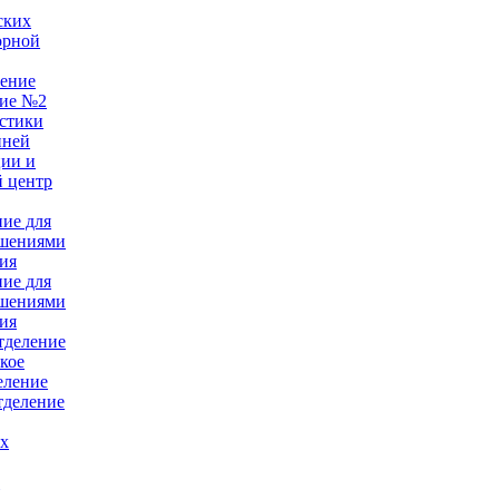
ских
орной
ление
ние №2
стики
нней
ции и
 центр
ние для
ушениями
ия
ние для
ушениями
ия
тделение
кое
еление
тделение
ых
е