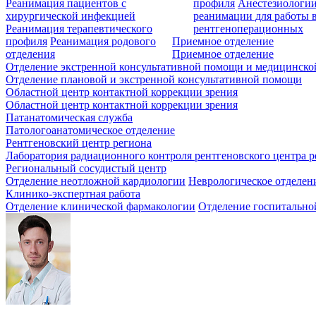
Реанимация пациентов с
профиля
Анестезиологии
хирургической инфекцией
реанимации для работы 
Реанимация терапевтического
рентгеноперационных
профиля
Реанимация родового
Приемное отделение
отделения
Приемное отделение
Отделение экстренной консультативной помощи и медицинско
Отделение плановой и экстренной консультативной помощи
Областной центр контактной коррекции зрения
Областной центр контактной коррекции зрения
Патанатомическая служба
Патологоанатомическое отделение
Рентгеновский центр региона
Лаборатория радиационного контроля рентгеновского центра р
Региональный сосудистый центр
Отделение неотложной кардиологии
Неврологическое отделен
Клинико-экспертная работа
Отделение клинической фармакологии
Отделение госпитально