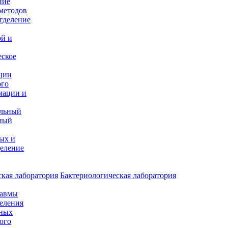
ние
методов
тделение
и
ой и
еское
ции
ого
мации и
альный
ный
ых и
еление
кая лаборатория
Бактериологическая лаборатория
равмы
деления
нных
ого