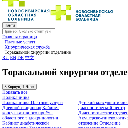
Главная страница
|
Платные услуги
|
Хирургическая служба
|
Торакальной хирургии отделение
RU
EN
DE
中文
Торакальной хирургии отделе
5 Корпус, 1 Этаж
Показать все
Поликлиника
Поликлиника-Платные услуги
Детский консультативно
Дневной стационар
Кабинет
диагностический центр
консультативного приёма
Диагностическое отделе
областного эндокринологии
Акушерско-гинекологиче
Кабинет диабетической
отделение
Отделение