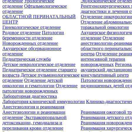
отделение
Урологическое
Эндоскопическое отделе
отделение
Офтальмологическое
Рентгенохирургических 
отделение
диагностики и лечения о
ОБЛАСТНОЙ ПЕРИНАТАЛЬНЫЙ
Отделение онкоурологи
ЦЕНТР
Отделение абдоминальн
Гинекологическое отделение
торакальной онкологии
Родовое отделение
Патологии
Акушерское физиологич
беременности отделение
отделение
Отделение
Новорожденных отделение
анестезиологии-реанима
Акушерское обсервационное
областного перинатальн
отделение
центра
Отделение реани
Педиатрическая служба
интенсивной терапии
Детское неврологическое отделение
новорожденных
Регион
Педиатрическое отделение старшего
акушерский дистанцион
возраста
Детское пульмонологическое
консультативный центр
отделение
Отделение детской
Патологии новорожденн
онкологии и гематологии
Отделение
недоношенных детей отд
патологии новорожденных
Лабораторная диагностика
Лаборатория клинической иммунологии
Клинико-диагностичес
Анестезиология и реанимация
Анестезиологии и реанимации
Реанимация ожоговой т
отделение
Экстракорпоральной
Реанимация детского от
детоксикации, гемодиализа и
Реанимация новорожде
переливания крови отделение
Реанимация хирургическ