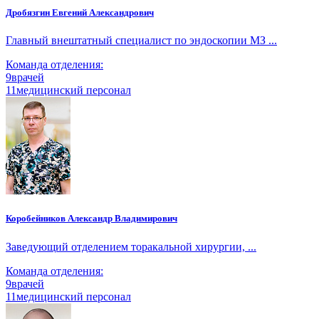
Дробязгин Евгений Александрович
Главный внештатный специалист по эндоскопии МЗ ...
Команда отделения:
9
врачей
11
медицинский персонал
Коробейников Александр Владимирович
Заведующий отделением торакальной хирургии, ...
Команда отделения:
9
врачей
11
медицинский персонал