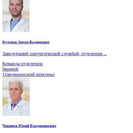
Кутепов Антон Вадимович
Заведующий хирургической службой, отделения ...
Команда отделения:
9
врачей
11
медицинский персонал
Чикинев Юрий Владимирович