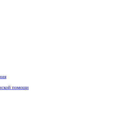
ния
инской помощи