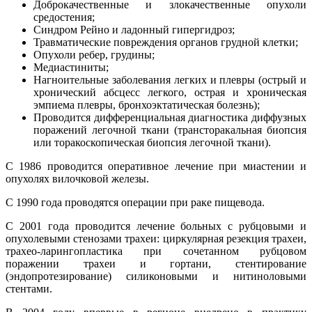
Доброкачественные и злокачественные опухоли
средостения;
Синдром Рейно и ладонный гипергидроз;
Травматические повреждения органов грудной клетки;
Опухоли ребер, грудины;
Медиастиниты;
Нагноительные заболевания легких и плевры (острый и
хронический абсцесс легкого, острая и хроническая
эмпиема плевры, бронхоэктатическая болезнь);
Проводится дифференциальная диагностика диффузных
поражений легочной ткани (трансторакальная биопсия
или торакоскопическая биопсия легочной ткани).
С 1986 проводится оперативное лечение при миастении и
опухолях вилочковой железы.
С 1990 года проводятся операции при раке пищевода.
С 2001 года проводится лечение больных с рубцовыми и
опухолевыми стенозами трахеи: циркулярная резекция трахеи,
трахео-ларингопластика при сочетанном рубцовом
поражении трахеи и гортани, стентирование
(эндопротезирование) силиконовыми и нитиноловыми
стентами.