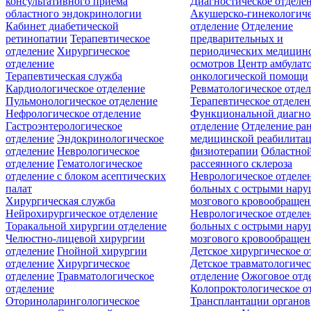
консультативного приёма
Диагностическое отделе
областного эндокринологии
Акушерско-гинекологиче
Кабинет диабетической
отделение
Отделение
ретинопатии
Терапевтическое
предварительных и
отделение
Хирургическое
периодических медицин
отделение
осмотров
Центр амбулат
Терапевтическая служба
онкологической помощи
Кардиологическое отделение
Ревматологическое отде
Пульмонологическое отделение
Терапевтическое отделе
Нефрологическое отделение
Функциональной диагно
Гастроэнтерологическое
отделение
Отделение ра
отделение
Эндокринологическое
медицинской реабилита
отделение
Неврологическое
физиотерапии
Областной
отделение
Гематологическое
рассеянного склероза
отделение c блоком асептических
Неврологическое отделе
палат
больных с острыми нар
Хирургическая служба
мозгового кровообращен
Нейрохирургическое отделение
Неврологическое отделе
Торакальной хирургии отделение
больных с острыми нар
Челюстно-лицевой хирургии
мозгового кровообращен
отделение
Гнойной хирургии
Детское хирургическое о
отделение
Хирургическое
Детское травматологичес
отделение
Травматологическое
отделение
Ожоговое отд
отделение
Колопроктологическое о
Оториноларингологическое
Трансплантации органов