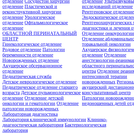
отделение
Сосудистой хирургии
отделение
Ультразвуков
отделение
Пластической и
исследований отделение
реконструктивной хирургии
Рентгеновское отделени
отделение
Урологическое
Эндоскопическое отделе
отделение
Офтальмологическое
Рентгенохирургических 
отделение
диагностики и лечения о
ОБЛАСТНОЙ ПЕРИНАТАЛЬНЫЙ
Отделение онкоурологи
ЦЕНТР
Отделение абдоминальн
Гинекологическое отделение
торакальной онкологии
Родовое отделение
Патологии
Акушерское физиологич
беременности отделение
отделение
Отделение
Новорожденных отделение
анестезиологии-реанима
Акушерское обсервационное
областного перинатальн
отделение
центра
Отделение реани
Педиатрическая служба
интенсивной терапии
Детское неврологическое отделение
новорожденных
Регион
Педиатрическое отделение старшего
акушерский дистанцион
возраста
Детское пульмонологическое
консультативный центр
отделение
Отделение детской
Патологии новорожденн
онкологии и гематологии
Отделение
недоношенных детей отд
патологии новорожденных
Лабораторная диагностика
Лаборатория клинической иммунологии
Клинико-
диагностическая лаборатория
Бактериологическая
лаборатория