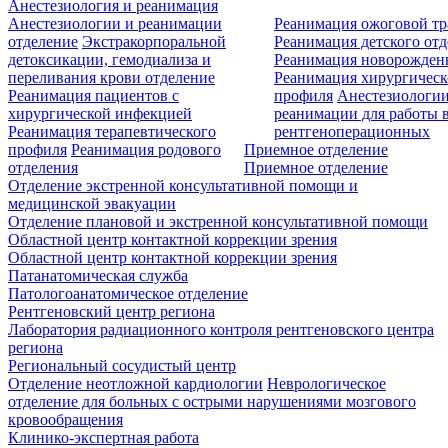
Анестезиология и реанимация
Анестезиологии и реанимации
Реанимация ожоговой т
отделение
Экстракорпоральной
Реанимация детского от
детоксикации, гемодиализа и
Реанимация новорожде
переливания крови отделение
Реанимация хирургическ
Реанимация пациентов с
профиля
Анестезиологии
хирургической инфекцией
реанимации для работы 
Реанимация терапевтического
рентгеноперационных
профиля
Реанимация родового
Приемное отделение
отделения
Приемное отделение
Отделение экстренной консультативной помощи и
медицинской эвакуации
Отделение плановой и экстренной консультативной помощи
Областной центр контактной коррекции зрения
Областной центр контактной коррекции зрения
Патанатомическая служба
Патологоанатомическое отделение
Рентгеновский центр региона
Лаборатория радиационного контроля рентгеновского центра
региона
Региональный сосудистый центр
Отделение неотложной кардиологии
Неврологическое
отделение для больных с острыми нарушениями мозгового
кровообращения
Клинико-экспертная работа