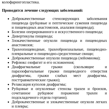
колофарингопластика.
Проводится лечение следующих заболеваний:
Доброкачественные стенозирующих заболевания
пищевода (рубцовые и пептические сужения пищевода
и пищеводных анастомозов, ахалазия пищевода);
Болезни оперированного и искусственного пищевода;
Дивертикулы пищевода;
Злокачественные опухоли пищевода и пищеводных
анастомозов;
Трахеопищеводные, трахеобронхиальные, пищеводно-
плевральные и пищеводно-средостенные свищи;
Доброкачественные опухоли пищевода (лейомиома);
Рефлюкс-эзофагит и его осложнения;
Диафрагмальные грыжи (скользящие и
параэзофагеальные грыжи пищеводного отверстия
диафрагмы, грыжи слабых мест диафрагмы,
посттравматические грыжи);
Релаксация куполов диафрагмы;
Рубцовые и опухолевые стенозы трахеи и бронхов,
сочетанное рубцовое поражение трахеи и
подскладочного отдела гортани);
Доброкачественные и злокачественные опухоли легких
и плевры;