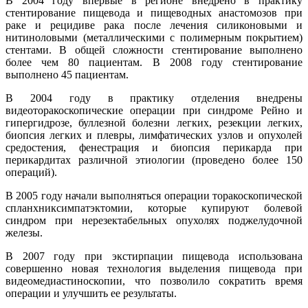
В 2004 году впервые в регионе внедрено в практику
стентирование пищевода и пищеводных анастомозов при
раке и рецидиве рака после лечения силиконовыми и
нитиноловыми (металлическими с полимерным покрытием)
стентами. В общей сложности стентирование выполнено
более чем 80 пациентам. В 2008 году стентирование
выполнено 45 пациентам.
В 2004 году в практику отделения внедрены
видеоторакоскопические операции при синдроме Рейно и
гипергидрозе, буллезной болезни легких, резекции легких,
биопсия легких и плевры, лимфатических узлов и опухолей
средостения, фенестрация и биопсия перикарда при
перикардитах различной этиологии (проведено более 150
операций).
В 2005 году начали выполняться операции торакоскопической
спланхниксимпатэктомии, которые купируют болевой
синдром при нерезектабельных опухолях поджелудочной
железы.
В 2007 году при экстирпации пищевода использована
совершенно новая технология выделения пищевода при
видеомедиастиноскопии, что позволило сократить время
операции и улучшить ее результаты.