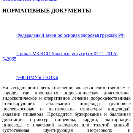
НОРМАТИВНЫЕ ДОКУМЕНТЫ
Федеральный закон об основах здоровья граждан РФ
Приказ МЗ НСО (платные услуги) от 07.11.2012г.
№2065
№40 ПМУ в ГНОКБ
На сегодняшний день отделение является единственным в
городе, где проводится эндоскопическая диагностика,
эндоскопическое и оперативное лечение доброкачественных
стенозирующих заболеваний пищевода (рубцовые
послеожоговые и пептические стриктуры пищевода),
ахалазии пищевода. Проводится бужирование и баллонная
дилатация стриктур пищевода, кардии, экстирпация
пищевода с пластикой желудком или толстой кишкой,
субтотальная шунтирующая эзофагоколо- и