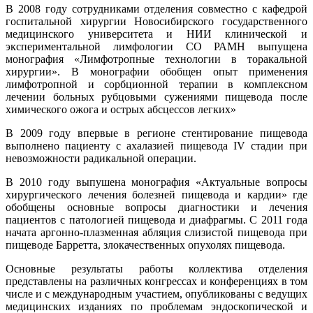
В 2008 году сотрудниками отделения совместно с кафедрой
госпитальной хирургии Новосибирского государственного
медицинского университета и НИИ клинической и
экспериментальной лимфологии СО РАМН выпущена
монография «Лимфотропные технологии в торакальной
хирургии». В монографии обобщен опыт применения
лимфотропной и сорбционной терапии в комплексном
лечении больных рубцовыми сужениями пищевода после
химического ожога и острых абсцессов легких»
В 2009 году впервые в регионе стентирование пищевода
выполнено пациенту с ахалазией пищевода IV стадии при
невозможности радикальной операции.
В 2010 году выпушена монография «Актуальные вопросы
хирургического лечения болезней пищевода и кардии» где
обобщены основные вопросы диагностики и лечения
пациентов с патологией пищевода и диафрагмы. С 2011 года
начата аргонно-плазменная абляция слизистой пищевода при
пищеводе Барретта, злокачественных опухолях пищевода.
Основные результаты работы коллектива отделения
представлены на различных конгрессах и конференциях в том
числе и с международным участием, опубликованы с ведущих
медицинских изданиях по проблемам эндоскопической и