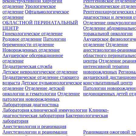
реконструктивной хирургии
Рентгеновское отделени
отделение
Урологическое
Эндоскопическое отделе
отделение
Офтальмологическое
Рентгенохирургических 
отделение
диагностики и лечения о
ОБЛАСТНОЙ ПЕРИНАТАЛЬНЫЙ
Отделение онкоурологи
ЦЕНТР
Отделение абдоминальн
Гинекологическое отделение
торакальной онкологии
Родовое отделение
Патологии
Акушерское физиологич
беременности отделение
отделение
Отделение
Новорожденных отделение
анестезиологии-реанима
Акушерское обсервационное
областного перинатальн
отделение
центра
Отделение реани
Педиатрическая служба
интенсивной терапии
Детское неврологическое отделение
новорожденных
Регион
Педиатрическое отделение старшего
акушерский дистанцион
возраста
Детское пульмонологическое
консультативный центр
отделение
Отделение детской
Патологии новорожденн
онкологии и гематологии
Отделение
недоношенных детей отд
патологии новорожденных
Лабораторная диагностика
Лаборатория клинической иммунологии
Клинико-
диагностическая лаборатория
Бактериологическая
лаборатория
Анестезиология и реанимация
Анестезиологии и реанимации
Реанимация ожоговой т