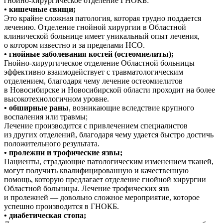
гнойно-хирургическое отделение ГНОКБ:
• кишечные свищи;
Это крайне сложная патология, которая трудно поддается
лечению. Отделение гнойной хирургии в Областной
клинической больнице имеет уникальный опыт лечения,
о котором известно и за пределами НСО.
• гнойные заболевания костей (остеомиелиты);
Гнойно-хирургическое отделение Областной больницы
эффективно взаимодействует с травматологическим
отделением, благодаря чему лечение остеомиелитов
в Новосибирске и Новосибирской области проходит на более
высокотехнологичном уровне.
• обширные раны
, возникающие вследствие крупного
воспаления или травмы;
Лечение производится с привлечением специалистов
из других отделений, благодаря чему удается быстро достичь
положительного результата.
• пролежни и трофические язвы;
Пациенты, страдающие патологическим изменением тканей,
могут получить квалифицированную и качественную
помощь, которую предлагает отделение гнойной хирургии
Областной больницы. Лечение трофических язв
и пролежней — довольно сложное мероприятие, которое
успешно производится в ГНОКБ.
• диабетическая стопа;