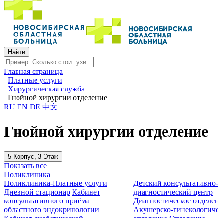
Главная страница
|
Платные услуги
|
Хирургическая служба
|
Гнойной хирургии отделение
RU
EN
DE
中文
Гнойной хирургии отделение
5 Корпус, 3 Этаж
Показать все
Поликлиника
Поликлиника-Платные услуги
Детский консультативно
Дневной стационар
Кабинет
диагностический центр
консультативного приёма
Диагностическое отделе
областного эндокринологии
Акушерско-гинекологиче