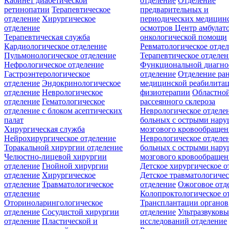
Кабинет диабетической
отделение
Отделение
ретинопатии
Терапевтическое
предварительных и
отделение
Хирургическое
периодических медицин
отделение
осмотров
Центр амбулат
Терапевтическая служба
онкологической помощи
Кардиологическое отделение
Ревматологическое отде
Пульмонологическое отделение
Терапевтическое отделе
Нефрологическое отделение
Функциональной диагно
Гастроэнтерологическое
отделение
Отделение ра
отделение
Эндокринологическое
медицинской реабилита
отделение
Неврологическое
физиотерапии
Областной
отделение
Гематологическое
рассеянного склероза
отделение c блоком асептических
Неврологическое отделе
палат
больных с острыми нар
Хирургическая служба
мозгового кровообращен
Нейрохирургическое отделение
Неврологическое отделе
Торакальной хирургии отделение
больных с острыми нар
Челюстно-лицевой хирургии
мозгового кровообращен
отделение
Гнойной хирургии
Детское хирургическое о
отделение
Хирургическое
Детское травматологичес
отделение
Травматологическое
отделение
Ожоговое отд
отделение
Колопроктологическое о
Оториноларингологическое
Трансплантации органов
отделение
Сосудистой хирургии
отделение
Ультразвуков
отделение
Пластической и
исследований отделение