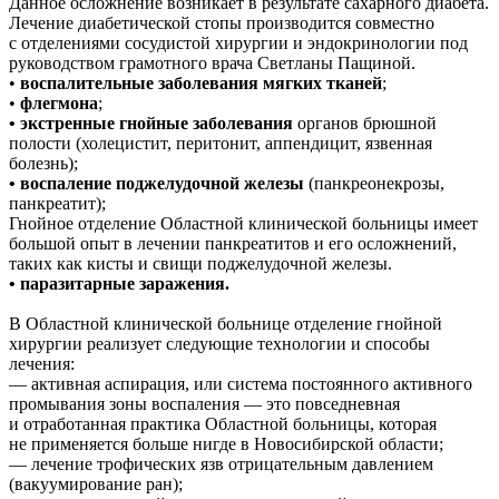
Данное осложнение возникает в результате сахарного диабета.
Лечение диабетической стопы производится совместно
с отделениями сосудистой хирургии и эндокринологии под
руководством грамотного врача Светланы Пащиной.
•
воспалительные заболевания мягких тканей
;
•
флегмона
;
• экстренные гнойные заболевания
органов брюшной
полости (холецистит, перитонит, аппендицит, язвенная
болезнь);
• воспаление поджелудочной железы
(панкреонекрозы,
панкреатит);
Гнойное отделение Областной клинической больницы имеет
большой опыт в лечении панкреатитов и его осложнений,
таких как кисты и свищи поджелудочной железы.
• паразитарные заражения.
В Областной клинической больнице отделение гнойной
хирургии реализует следующие технологии и способы
лечения:
— активная аспирация, или система постоянного активного
промывания зоны воспаления — это повседневная
и отработанная практика Областной больницы, которая
не применяется больше нигде в Новосибирской области;
— лечение трофических язв отрицательным давлением
(вакуумирование ран);