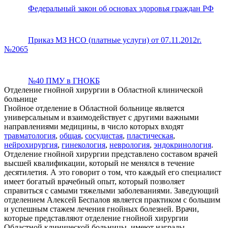
Федеральный закон об основах здоровья граждан РФ
Приказ МЗ НСО (платные услуги) от 07.11.2012г.
№2065
№40 ПМУ в ГНОКБ
Отделение гнойной хирургии в Областной клинической
больнице
Гнойное отделение в Областной больнице является
универсальным и взаимодействует с другими важными
направлениями медицины, в число которых входят
травматология
,
общая
,
сосудистая
,
пластическая
,
нейрохирургия
,
гинекология
,
неврология
,
эндокринология
.
Отделение гнойной хирургии представлено составом врачей
высшей квалификации, который не менялся в течение
десятилетия. А это говорит о том, что каждый его специалист
имеет богатый врачебный опыт, который позволяет
справиться с самыми тяжелыми заболеваниями. Заведующий
отделением Алексей Беспалов является практиком с большим
и успешным стажем лечения гнойных болезней. Врачи,
которые представляют отделение гнойной хирургии
Областной клинической больницы, имеют награды