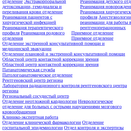
отделение
Экстракорпоральной
Реанимация детского от
детоксикации, гемодиализа и
Реанимация новорожде
переливания крови отделение
Реанимация хирургическ
Реанимация пациентов с
профиля
Анестезиологии
хирургической инфекцией
реанимации для работы 
Реанимация терапевтического
рентгеноперационных
профиля
Реанимация родового
Приемное отделение
отделения
Приемное отделение
Отделение экстренной консультативной помощи и
медицинской эвакуации
Отделение плановой и экстренной консультативной помощи
Областной центр контактной коррекции зрения
Областной центр контактной коррекции зрения
Патанатомическая служба
Патологоанатомическое отделение
Рентгеновский центр региона
Лаборатория радиационного контроля рентгеновского центра
региона
Региональный сосудистый центр
Отделение неотложной кардиологии
Неврологическое
отделение для больных с острыми нарушениями мозгового
кровообращения
Клинико-экспертная работа
Отделение клинической фармакологии
Отделение
госпитальной эпидемиологии
Отдел контроля и экспертизы