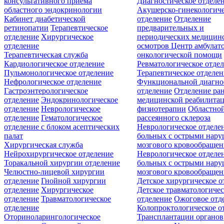
консультативного приёма
Диагностическое отделе
областного эндокринологии
Акушерско-гинекологиче
Кабинет диабетической
отделение
Отделение
ретинопатии
Терапевтическое
предварительных и
отделение
Хирургическое
периодических медицин
отделение
осмотров
Центр амбулат
Терапевтическая служба
онкологической помощи
Кардиологическое отделение
Ревматологическое отде
Пульмонологическое отделение
Терапевтическое отделе
Нефрологическое отделение
Функциональной диагно
Гастроэнтерологическое
отделение
Отделение ра
отделение
Эндокринологическое
медицинской реабилита
отделение
Неврологическое
физиотерапии
Областной
отделение
Гематологическое
рассеянного склероза
отделение c блоком асептических
Неврологическое отделе
палат
больных с острыми нар
Хирургическая служба
мозгового кровообращен
Нейрохирургическое отделение
Неврологическое отделе
Торакальной хирургии отделение
больных с острыми нар
Челюстно-лицевой хирургии
мозгового кровообращен
отделение
Гнойной хирургии
Детское хирургическое о
отделение
Хирургическое
Детское травматологичес
отделение
Травматологическое
отделение
Ожоговое отд
отделение
Колопроктологическое о
Оториноларингологическое
Трансплантации органов