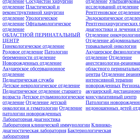
отделение
Сосудистой хирургии
отделение
Ультразвуков
отделение
Пластической и
исследований отделение
реконструктивной хирургии
Рентгеновское отделени
отделение
Урологическое
Эндоскопическое отделе
отделение
Офтальмологическое
Рентгенохирургических 
отделение
диагностики и лечения о
ОБЛАСТНОЙ ПЕРИНАТАЛЬНЫЙ
Отделение онкоурологи
ЦЕНТР
Отделение абдоминальн
Гинекологическое отделение
торакальной онкологии
Родовое отделение
Патологии
Акушерское физиологич
беременности отделение
отделение
Отделение
Новорожденных отделение
анестезиологии-реанима
Акушерское обсервационное
областного перинатальн
отделение
центра
Отделение реани
Педиатрическая служба
интенсивной терапии
Детское неврологическое отделение
новорожденных
Регион
Педиатрическое отделение старшего
акушерский дистанцион
возраста
Детское пульмонологическое
консультативный центр
отделение
Отделение детской
Патологии новорожденн
онкологии и гематологии
Отделение
недоношенных детей отд
патологии новорожденных
Лабораторная диагностика
Лаборатория клинической иммунологии
Клинико-
диагностическая лаборатория
Бактериологическая
лаборатория