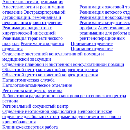
Анестезиология и реанимация
Анестезиологии и реанимации
Реанимация ожоговой т
отделение
Экстракорпоральной
Реанимация детского от
детоксикации, гемодиализа и
Реанимация новорожде
переливания крови отделение
Реанимация хирургическ
Реанимация пациентов с
профиля
Анестезиологии
хирургической инфекцией
реанимации для работы 
Реанимация терапевтического
рентгеноперационных
профиля
Реанимация родового
Приемное отделение
отделения
Приемное отделение
Отделение экстренной консультативной помощи и
медицинской эвакуации
Отделение плановой и экстренной консультативной помощи
Областной центр контактной коррекции зрения
Областной центр контактной коррекции зрения
Патанатомическая служба
Патологоанатомическое отделение
Рентгеновский центр региона
Лаборатория радиационного контроля рентгеновского центра
региона
Региональный сосудистый центр
Отделение неотложной кардиологии
Неврологическое
отделение для больных с острыми нарушениями мозгового
кровообращения
Клинико-экспертная работа