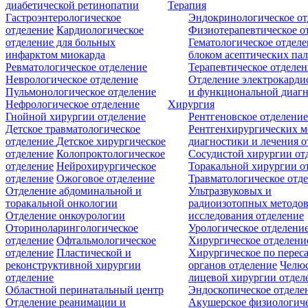
диабетической ретинопатии
Терапия
Гастроэнтерологическое
Эндокринологическое от
отделение
Кардиологическое
Физиотерапевтическое о
отделение для больных
Гематологическое отделе
инфарктом миокарда
блоком асептических пал
Ревматологическое отделение
Терапевтическое отделе
Неврологическое отделение
Отделение электрокарди
Пульмонологическое отделение
и функциональной диаг
Нефрологическое отделение
Хирургия
Гнойной хирургии отделение
Рентгеновское отделени
Детское травматологическое
Рентгенхирургических м
отделение
Детское хирургическое
диагностики и лечения о
отделение
Колопроктологическое
Сосудистой хирургии от
отделение
Нейрохирургическое
Торакальной хирургии о
отделение
Ожоговое отделение
Травматологическое отд
Отделение абдоминальной и
Ультразвуковых и
торакальной онкологии
радиоизотопных методо
Отделение онкоурологии
исследования отделение
Оториноларингологическое
Урологическое отделени
отделение
Офтальмологическое
Хирургическое отделени
отделение
Пластической и
Хирургическое по перес
реконструктивной хирургии
органов отделение
Челюс
отделение
лицевой хирургии отдел
Областной перинатальный центр
Эндоскопическое отделе
Отделение реанимации и
Акушерское физиологич