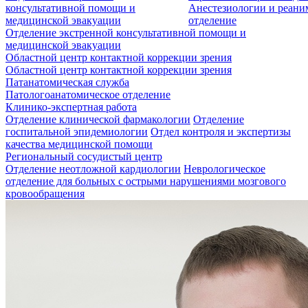
консультативной помощи и
Анестезиологии и реан
медицинской эвакуации
отделение
Отделение экстренной консультативной помощи и
медицинской эвакуации
Областной центр контактной коррекции зрения
Областной центр контактной коррекции зрения
Патанатомическая служба
Патологоанатомическое отделение
Клинико-экспертная работа
Отделение клинической фармакологии
Отделение
госпитальной эпидемиологии
Отдел контроля и экспертизы
качества медицинской помощи
Региональный сосудистый центр
Отделение неотложной кардиологии
Неврологическое
отделение для больных с острыми нарушениями мозгового
кровообращения