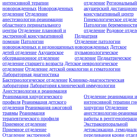
интенсивной терапии
отделение
Региональны
новорожденных
Новорожденных
акушерский дистанцион
отделение
Отделение
консультативный центр
анестезиологии-реанимации
Гинекологическое отдел
областного перинатального
Патологии беременност
центра
Отделение плановой и
отделение
Родовое отдел
экстренной консультативной
Педиатрия
помощи
Патологии
Отделение патологии
новорожденных и недоношенных
новорожденных
Детское
детей отделение
Акушерское
пульмонологическое
обсервационное отделение
отделение
Педиатрическое
отделение старшего возраста
Детское неврологическое
отделение
Отделение детской онкологии и гематологии
Лабораторная диагностика
Бактериологическое отделение
Клинико-диагностическая
лаборатория
Лаборатория клинической иммунологии
Анестезиология и реанимация
Реанимация хирургического
Отделение реанимации 
профиля
Реанимация детского
интенсивной терапии г
отделения
Реанимация ожоговой
хирургии
Отделение
травмы
Реанимация
анестезиологии-реанима
терапевтического профиля
работы в рентгеноперац
Приемное отделение
Экстракорпоральной
Приемное отделение
детоксикации, гемодиали
Отделение экстренной
переливания крови отде