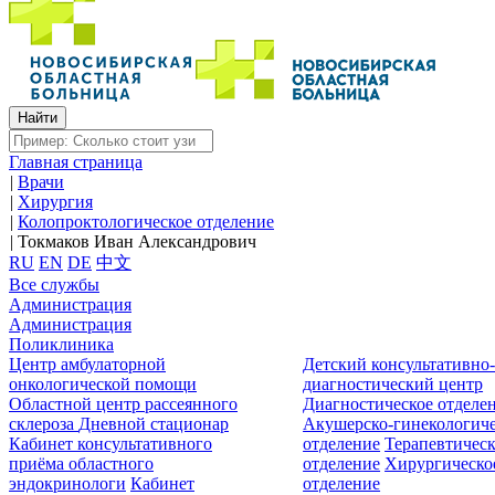
Главная страница
|
Врачи
|
Хирургия
|
Колопроктологическое отделение
|
Токмаков Иван Александрович
RU
EN
DE
中文
Все службы
Администрация
Администрация
Поликлиника
Центр амбулаторной
Детский консультативно
онкологической помощи
диагностический центр
Областной центр рассеянного
Диагностическое отделе
склероза
Дневной стационар
Акушерско-гинекологиче
Кабинет консультативного
отделение
Терапевтическ
приёма областного
отделение
Хирургическо
эндокринологи
Кабинет
отделение