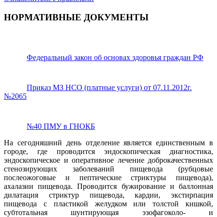
НОРМАТИВНЫЕ ДОКУМЕНТЫ
Федеральный закон об основах здоровья граждан РФ
Приказ МЗ НСО (платные услуги) от 07.11.2012г.
№2065
№40 ПМУ в ГНОКБ
На сегодняшний день отделение является единственным в
городе, где проводится эндоскопическая диагностика,
эндоскопическое и оперативное лечение доброкачественных
стенозирующих заболеваний пищевода (рубцовые
послеожоговые и пептические стриктуры пищевода),
ахалазии пищевода. Проводится бужирование и баллонная
дилатация стриктур пищевода, кардии, экстирпация
пищевода с пластикой желудком или толстой кишкой,
субтотальная шунтирующая эзофагоколо- и