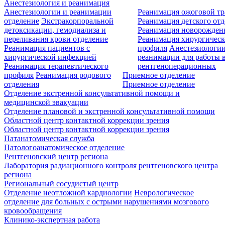
Анестезиология и реанимация
Анестезиологии и реанимации
Реанимация ожоговой т
отделение
Экстракорпоральной
Реанимация детского от
детоксикации, гемодиализа и
Реанимация новорожде
переливания крови отделение
Реанимация хирургическ
Реанимация пациентов с
профиля
Анестезиологии
хирургической инфекцией
реанимации для работы 
Реанимация терапевтического
рентгеноперационных
профиля
Реанимация родового
Приемное отделение
отделения
Приемное отделение
Отделение экстренной консультативной помощи и
медицинской эвакуации
Отделение плановой и экстренной консультативной помощи
Областной центр контактной коррекции зрения
Областной центр контактной коррекции зрения
Патанатомическая служба
Патологоанатомическое отделение
Рентгеновский центр региона
Лаборатория радиационного контроля рентгеновского центра
региона
Региональный сосудистый центр
Отделение неотложной кардиологии
Неврологическое
отделение для больных с острыми нарушениями мозгового
кровообращения
Клинико-экспертная работа