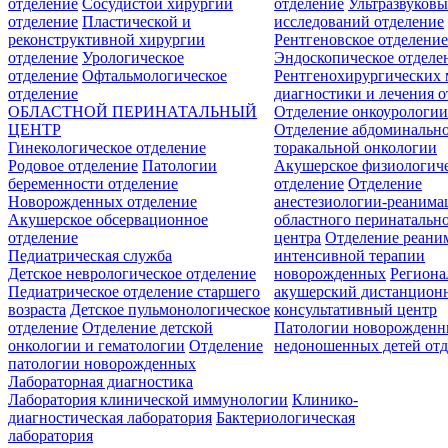
отделение
Сосудистой хирургии
отделение
Ультразвуков
отделение
Пластической и
исследований отделение
реконструктивной хирургии
Рентгеновское отделени
отделение
Урологическое
Эндоскопическое отделе
отделение
Офтальмологическое
Рентгенохирургических 
отделение
диагностики и лечения о
ОБЛАСТНОЙ ПЕРИНАТАЛЬНЫЙ
Отделение онкоурологи
ЦЕНТР
Отделение абдоминальн
Гинекологическое отделение
торакальной онкологии
Родовое отделение
Патологии
Акушерское физиологич
беременности отделение
отделение
Отделение
Новорожденных отделение
анестезиологии-реанима
Акушерское обсервационное
областного перинатальн
отделение
центра
Отделение реани
Педиатрическая служба
интенсивной терапии
Детское неврологическое отделение
новорожденных
Регион
Педиатрическое отделение старшего
акушерский дистанцион
возраста
Детское пульмонологическое
консультативный центр
отделение
Отделение детской
Патологии новорожденн
онкологии и гематологии
Отделение
недоношенных детей отд
патологии новорожденных
Лабораторная диагностика
Лаборатория клинической иммунологии
Клинико-
диагностическая лаборатория
Бактериологическая
лаборатория