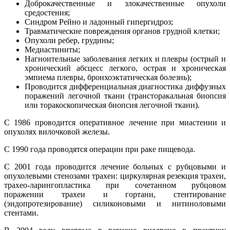
Доброкачественные и злокачественные опухоли
средостения;
Синдром Рейно и ладонный гипергидроз;
Травматические повреждения органов грудной клетки;
Опухоли ребер, грудины;
Медиастиниты;
Нагноительные заболевания легких и плевры (острый и
хронический абсцесс легкого, острая и хроническая
эмпиема плевры, бронхоэктатическая болезнь);
Проводится дифференциальная диагностика диффузных
поражений легочной ткани (трансторакальная биопсия
или торакоскопическая биопсия легочной ткани).
С 1986 проводится оперативное лечение при миастении и
опухолях вилочковой железы.
С 1990 года проводятся операции при раке пищевода.
С 2001 года проводится лечение больных с рубцовыми и
опухолевыми стенозами трахеи: циркулярная резекция трахеи,
трахео-ларингопластика при сочетанном рубцовом
поражении трахеи и гортани, стентирование
(эндопротезирование) силиконовыми и нитиноловыми
стентами.