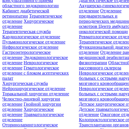
консультативного приёма
Диагностическое отделе
областного эндокринологии
Акушерско-гинекологиче
Кабинет диабетической
отделение
Отделение
ретинопатии
Терапевтическое
предварительных и
отделение
Хирургическое
периодических медицин
отделение
осмотров
Центр амбулат
Терапевтическая служба
онкологической помощи
Кардиологическое отделение
Ревматологическое отде
Пульмонологическое отделение
Терапевтическое отделе
Нефрологическое отделение
Функциональной диагно
Гастроэнтерологическое
отделение
Отделение ра
отделение
Эндокринологическое
медицинской реабилита
отделение
Неврологическое
физиотерапии
Областной
отделение
Гематологическое
рассеянного склероза
отделение c блоком асептических
Неврологическое отделе
палат
больных с острыми нар
Хирургическая служба
мозгового кровообращен
Нейрохирургическое отделение
Неврологическое отделе
Торакальной хирургии отделение
больных с острыми нар
Челюстно-лицевой хирургии
мозгового кровообращен
отделение
Гнойной хирургии
Детское хирургическое о
отделение
Хирургическое
Детское травматологичес
отделение
Травматологическое
отделение
Ожоговое отд
отделение
Колопроктологическое о
Оториноларингологическое
Трансплантации органов