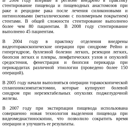
В 2004 году впервые в регионе внедрено в практику
стентирование пищевода и пищеводных анастомозов при
раке и рецидиве рака после лечения силиконовыми и
нитиноловыми (металлическими с полимерным покрытием)
стентами. В общей сложности стентирование выполнено
более чем 80 пациентам. В 2008 году стентирование
выполнено 45 пациентам.
В 2004 году в практику отделения внедрены
видеоторакоскопические операции при синдроме Рейно и
гипергидрозе, буллезной болезни легких, резекции легких,
биопсия легких и плевры, лимфатических узлов и опухолей
средостения, фенестрация и биопсия перикарда при
перикардитах различной этиологии (проведено более 150
операций).
В 2005 году начали выполняться операции торакоскопической
спланхниксимпатэктомии, которые купируют болевой
синдром при нерезектабельных опухолях поджелудочной
железы.
В 2007 году при экстирпации пищевода использована
совершенно новая технология выделения пищевода при
видеомедиастиноскопии, что позволило сократить время
операции и улучшить ее результаты.