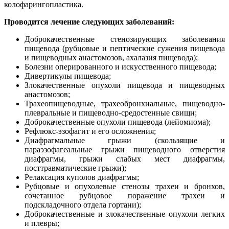
колофарингопластика.
Проводится лечение следующих заболеваний:
Доброкачественные стенозирующих заболевания
пищевода (рубцовые и пептические сужения пищевода
и пищеводных анастомозов, ахалазия пищевода);
Болезни оперированного и искусственного пищевода;
Дивертикулы пищевода;
Злокачественные опухоли пищевода и пищеводных
анастомозов;
Трахеопищеводные, трахеобронхиальные, пищеводно-
плевральные и пищеводно-средостенные свищи;
Доброкачественные опухоли пищевода (лейомиома);
Рефлюкс-эзофагит и его осложнения;
Диафрагмальные грыжи (скользящие и
параэзофагеальные грыжи пищеводного отверстия
диафрагмы, грыжи слабых мест диафрагмы,
посттравматические грыжи);
Релаксация куполов диафрагмы;
Рубцовые и опухолевые стенозы трахеи и бронхов,
сочетанное рубцовое поражение трахеи и
подскладочного отдела гортани);
Доброкачественные и злокачественные опухоли легких
и плевры;