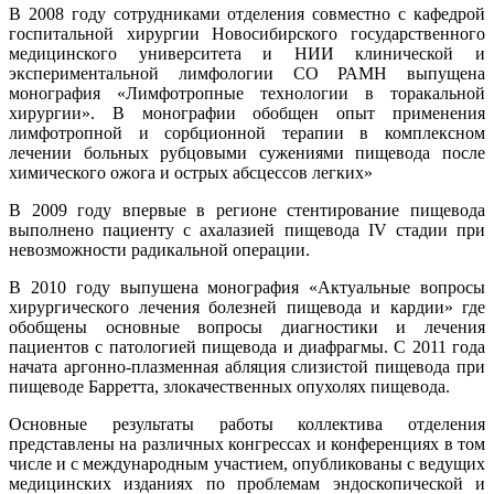
В 2008 году сотрудниками отделения совместно с кафедрой
госпитальной хирургии Новосибирского государственного
медицинского университета и НИИ клинической и
экспериментальной лимфологии СО РАМН выпущена
монография «Лимфотропные технологии в торакальной
хирургии». В монографии обобщен опыт применения
лимфотропной и сорбционной терапии в комплексном
лечении больных рубцовыми сужениями пищевода после
химического ожога и острых абсцессов легких»
В 2009 году впервые в регионе стентирование пищевода
выполнено пациенту с ахалазией пищевода IV стадии при
невозможности радикальной операции.
В 2010 году выпушена монография «Актуальные вопросы
хирургического лечения болезней пищевода и кардии» где
обобщены основные вопросы диагностики и лечения
пациентов с патологией пищевода и диафрагмы. С 2011 года
начата аргонно-плазменная абляция слизистой пищевода при
пищеводе Барретта, злокачественных опухолях пищевода.
Основные результаты работы коллектива отделения
представлены на различных конгрессах и конференциях в том
числе и с международным участием, опубликованы с ведущих
медицинских изданиях по проблемам эндоскопической и