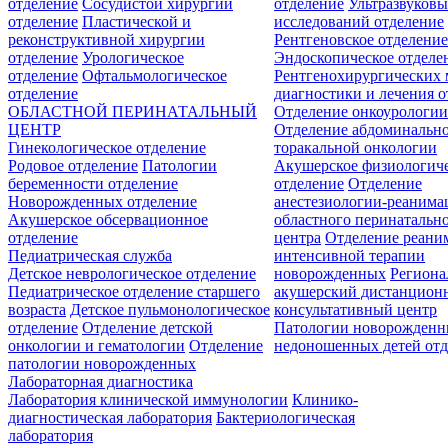
отделение
Сосудистой хирургии
отделение
Ультразвуков
отделение
Пластической и
исследований отделение
реконструктивной хирургии
Рентгеновское отделени
отделение
Урологическое
Эндоскопическое отделе
отделение
Офтальмологическое
Рентгенохирургических 
отделение
диагностики и лечения о
ОБЛАСТНОЙ ПЕРИНАТАЛЬНЫЙ
Отделение онкоурологи
ЦЕНТР
Отделение абдоминальн
Гинекологическое отделение
торакальной онкологии
Родовое отделение
Патологии
Акушерское физиологич
беременности отделение
отделение
Отделение
Новорожденных отделение
анестезиологии-реанима
Акушерское обсервационное
областного перинатальн
отделение
центра
Отделение реани
Педиатрическая служба
интенсивной терапии
Детское неврологическое отделение
новорожденных
Регион
Педиатрическое отделение старшего
акушерский дистанцион
возраста
Детское пульмонологическое
консультативный центр
отделение
Отделение детской
Патологии новорожденн
онкологии и гематологии
Отделение
недоношенных детей отд
патологии новорожденных
Лабораторная диагностика
Лаборатория клинической иммунологии
Клинико-
диагностическая лаборатория
Бактериологическая
лаборатория