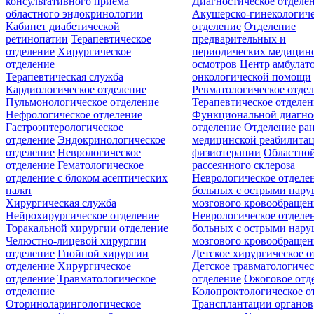
консультативного приёма
Диагностическое отделе
областного эндокринологии
Акушерско-гинекологиче
Кабинет диабетической
отделение
Отделение
ретинопатии
Терапевтическое
предварительных и
отделение
Хирургическое
периодических медицин
отделение
осмотров
Центр амбулат
Терапевтическая служба
онкологической помощи
Кардиологическое отделение
Ревматологическое отде
Пульмонологическое отделение
Терапевтическое отделе
Нефрологическое отделение
Функциональной диагно
Гастроэнтерологическое
отделение
Отделение ра
отделение
Эндокринологическое
медицинской реабилита
отделение
Неврологическое
физиотерапии
Областной
отделение
Гематологическое
рассеянного склероза
отделение c блоком асептических
Неврологическое отделе
палат
больных с острыми нар
Хирургическая служба
мозгового кровообращен
Нейрохирургическое отделение
Неврологическое отделе
Торакальной хирургии отделение
больных с острыми нар
Челюстно-лицевой хирургии
мозгового кровообращен
отделение
Гнойной хирургии
Детское хирургическое о
отделение
Хирургическое
Детское травматологичес
отделение
Травматологическое
отделение
Ожоговое отд
отделение
Колопроктологическое о
Оториноларингологическое
Трансплантации органов