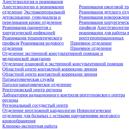
Анестезиология и реанимация
Анестезиологии и реанимации
Реанимация ожоговой т
отделение
Экстракорпоральной
Реанимация детского от
детоксикации, гемодиализа и
Реанимация новорожде
переливания крови отделение
Реанимация хирургическ
Реанимация пациентов с
профиля
Анестезиологии
хирургической инфекцией
реанимации для работы 
Реанимация терапевтического
рентгеноперационных
профиля
Реанимация родового
Приемное отделение
отделения
Приемное отделение
Отделение экстренной консультативной помощи и
медицинской эвакуации
Отделение плановой и экстренной консультативной помощи
Областной центр контактной коррекции зрения
Областной центр контактной коррекции зрения
Патанатомическая служба
Патологоанатомическое отделение
Рентгеновский центр региона
Лаборатория радиационного контроля рентгеновского центра
региона
Региональный сосудистый центр
Отделение неотложной кардиологии
Неврологическое
отделение для больных с острыми нарушениями мозгового
кровообращения
Клинико-экспертная работа