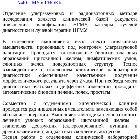
№40 ПМУ в ГНОКБ
Отделение ультразвуковых и радиоизотопных методов
исследования является клинической базой факультета
повышения квалификации НГМУ, кафедры лучевой
диагностики и лучевой терапии НГМУ.
В отделении выполняется весь спектр инвазивных
вмешательств, проводимых под контролем ультразвуковой
навигации. Проводятся тонкоигольные биопсии очаговых
образований щитовидной железы, лимфатических узлов,
слюнных желез, поверхностных структур. Тесное
взаимодействие с отделением клинической лабораторной
диагностики обеспечивает качественное получение
морфологического результата через 2 часа. При необходимости
диагностики очаговых и диффузных изменений проводятся
автоматические биопсии печени, почек, простаты.
Совместно с отделениями хирургической клиники
проводится ряд инвазивных вмешательств заменяющих собой
«большие» операции. Выполняется методика неоперативного
лечения узловых образований щитовидной железы –
этаноловая деструкция (склерозирование), пункции и
дренирования кист, жидкостных скоплений, абсцессов.
Тесная работа с отделением клинической лабораторной