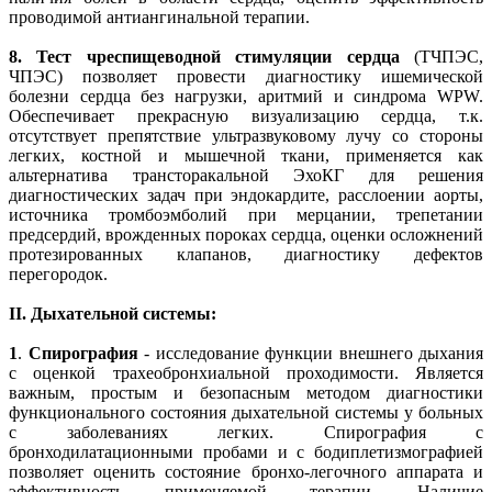
проводимой антиангинальной терапии.
8.
Тест чреспищеводной стимуляции сердца
(ТЧПЭС,
ЧПЭС) позволяет провести диагностику ишемической
болезни сердца без нагрузки, аритмий и синдрома WPW.
Обеспечивает прекрасную визуализацию сердца, т.к.
отсутствует препятствие ультразвуковому лучу со стороны
легких, костной и мышечной ткани, применяется как
альтернатива трансторакальной ЭхоКГ для решения
диагностических задач при эндокардите, расслоении аорты,
источника тромбоэмболий при мерцании, трепетании
предсердий, врожденных пороках сердца, оценки осложнений
протезированных клапанов, диагностику дефектов
перегородок.
II. Дыхательной системы:
1
.
Спирография
- исследование функции внешнего дыхания
с оценкой трахеобронхиальной проходимости. Является
важным, простым и безопасным методом диагностики
функционального состояния дыхательной системы у больных
с заболеваниях легких. Спирография с
бронходилатационными пробами и с бодиплетизмографией
позволяет оценить состояние бронхо-легочного аппарата и
эффективность применяемой терапии. Наличие