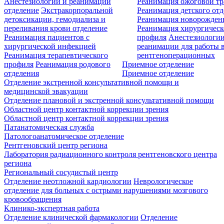
Анестезиологии и реанимации
Реанимация ожоговой т
отделение
Экстракорпоральной
Реанимация детского от
детоксикации, гемодиализа и
Реанимация новорожде
переливания крови отделение
Реанимация хирургическ
Реанимация пациентов с
профиля
Анестезиологии
хирургической инфекцией
реанимации для работы 
Реанимация терапевтического
рентгеноперационных
профиля
Реанимация родового
Приемное отделение
отделения
Приемное отделение
Отделение экстренной консультативной помощи и
медицинской эвакуации
Отделение плановой и экстренной консультативной помощи
Областной центр контактной коррекции зрения
Областной центр контактной коррекции зрения
Патанатомическая служба
Патологоанатомическое отделение
Рентгеновский центр региона
Лаборатория радиационного контроля рентгеновского центра
региона
Региональный сосудистый центр
Отделение неотложной кардиологии
Неврологическое
отделение для больных с острыми нарушениями мозгового
кровообращения
Клинико-экспертная работа
Отделение клинической фармакологии
Отделение