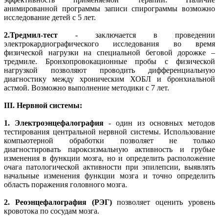
анимированной программы записи спирограммы возможно
исследование детей с 5 лет.
2.
Тредмил-тест
- заключается в проведении
электрокардиографического исследования во время
физической нагрузки на специальной беговой дорожке –
тредмиле. Бронхопровокационные пробы с физической
нагрузкой позволяют проводить дифференциальную
диагностику между хроническим ХОБЛ и бронхиальной
астмой. Возможно выполнение методики с 7 лет.
III. Нервной системы:
1.
Электроэнцефалография
- один из основных методов
тестирования центральной нервной системы. Использование
компьютерной обработки позволяет не только
диагностировать пароксизмальную активность и грубые
изменения в функции мозга, но и определить расположение
очага патологической активности при эпилепсии, выявлять
начальные изменения функции мозга и точно определить
область поражения головного мозга.
2.
Реоэнцефалография (РЭГ)
позволяет оценить уровень
кровотока по сосудам мозга.