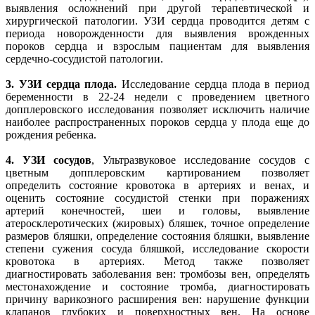
выявления осложнений при другой терапевтической и
хирургической патологии. УЗИ сердца проводится детям с
периода новорожденности для выявления врожденных
пороков сердца и взрослым пациентам для выявления
сердечно-сосудистой патологии.
3.
УЗИ сердца плода.
Исследование сердца плода в период
беременности в 22-24 недели с проведением цветного
допплеровского исследования позволяет исключить наличие
наиболее распространенных пороков сердца у плода еще до
рождения ребенка.
4.
УЗИ сосудов
, Ультразвуковое исследование сосудов с
цветным допплеровским картированием позволяет
определить состояние кровотока в артериях и венах, и
оценить состояние сосудистой стенки при поражениях
артерий конечностей, шеи и головы, выявление
атеросклеротических (жировых) бляшек, точное определение
размеров бляшки, определение состояния бляшки, выявление
степени сужения сосуда бляшкой, исследование скорости
кровотока в артериях. Метод также позволяет
диагностировать заболевания вен: тромбозы вен, определять
местонахождение и состояние тромба, диагностировать
причину варикозного расширения вен: нарушение функции
клапанов глубоких и поверхностных вен. На основе