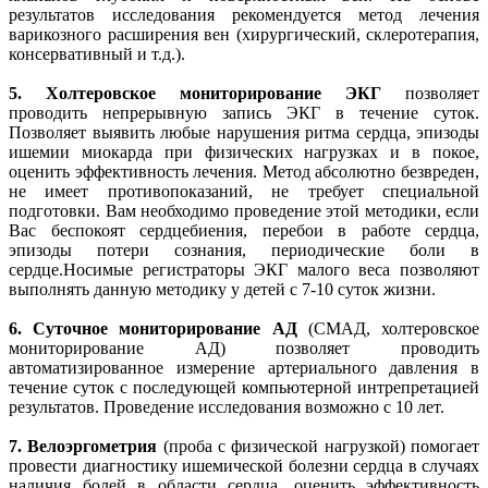
результатов исследования рекомендуется метод лечения
варикозного расширения вен (хирургический, склеротерапия,
консервативный и т.д.).
5.
Холтеровское мониторирование ЭКГ
позволяет
проводить непрерывную запись ЭКГ в течение суток.
Позволяет выявить любые нарушения ритма сердца, эпизоды
ишемии миокарда при физических нагрузках и в покое,
оценить эффективность лечения. Метод абсолютно безвреден,
не имеет противопоказаний, не требует специальной
подготовки. Вам необходимо проведение этой методики, если
Вас беспокоят сердцебиения, перебои в работе сердца,
эпизоды потери сознания, периодические боли в
сердце.Носимые регистраторы ЭКГ малого веса позволяют
выполнять данную методику у детей с 7-10 суток жизни.
6.
Суточное мониторирование АД
(СМАД, холтеровское
мониторирование АД) позволяет проводить
автоматизированное измерение артериального давления в
течение суток с последующей компьютерной интрепретацией
результатов. Проведение исследования возможно с 10 лет.
7.
Велоэргометрия
(проба с физической нагрузкой) помогает
провести диагностику ишемической болезни сердца в случаях
наличия болей в области сердца, оценить эффективность