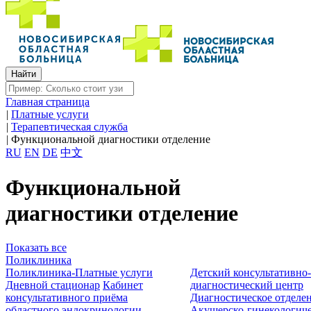
Главная страница
|
Платные услуги
|
Терапевтическая служба
|
Функциональной диагностики отделение
RU
EN
DE
中文
Функциональной
диагностики отделение
Показать все
Поликлиника
Поликлиника-Платные услуги
Детский консультативно
Дневной стационар
Кабинет
диагностический центр
консультативного приёма
Диагностическое отделе
областного эндокринологии
Акушерско-гинекологиче