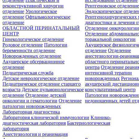
отделение
Пластической и
исследований отделение
реконструктивной хирургии
Рентгеновское отделени
отделение
Урологическое
Эндоскопическое отделе
отделение
Офтальмологическое
Рентгенохирургических 
отделение
диагностики и лечения о
ОБЛАСТНОЙ ПЕРИНАТАЛЬНЫЙ
Отделение онкоурологи
ЦЕНТР
Отделение абдоминальн
Гинекологическое отделение
торакальной онкологии
Родовое отделение
Патологии
Акушерское физиологич
беременности отделение
отделение
Отделение
Новорожденных отделение
анестезиологии-реанима
Акушерское обсервационное
областного перинатальн
отделение
центра
Отделение реани
Педиатрическая служба
интенсивной терапии
Детское неврологическое отделение
новорожденных
Регион
Педиатрическое отделение старшего
акушерский дистанцион
возраста
Детское пульмонологическое
консультативный центр
отделение
Отделение детской
Патологии новорожденн
онкологии и гематологии
Отделение
недоношенных детей отд
патологии новорожденных
Лабораторная диагностика
Лаборатория клинической иммунологии
Клинико-
диагностическая лаборатория
Бактериологическая
лаборатория
Анестезиология и реанимация