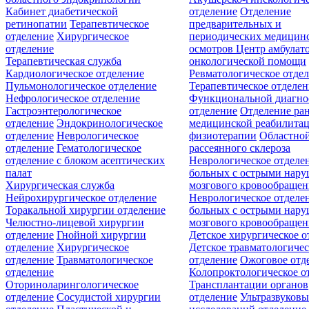
Кабинет диабетической
отделение
Отделение
ретинопатии
Терапевтическое
предварительных и
отделение
Хирургическое
периодических медицин
отделение
осмотров
Центр амбулат
Терапевтическая служба
онкологической помощи
Кардиологическое отделение
Ревматологическое отде
Пульмонологическое отделение
Терапевтическое отделе
Нефрологическое отделение
Функциональной диагно
Гастроэнтерологическое
отделение
Отделение ра
отделение
Эндокринологическое
медицинской реабилита
отделение
Неврологическое
физиотерапии
Областной
отделение
Гематологическое
рассеянного склероза
отделение c блоком асептических
Неврологическое отделе
палат
больных с острыми нар
Хирургическая служба
мозгового кровообращен
Нейрохирургическое отделение
Неврологическое отделе
Торакальной хирургии отделение
больных с острыми нар
Челюстно-лицевой хирургии
мозгового кровообращен
отделение
Гнойной хирургии
Детское хирургическое о
отделение
Хирургическое
Детское травматологичес
отделение
Травматологическое
отделение
Ожоговое отд
отделение
Колопроктологическое о
Оториноларингологическое
Трансплантации органов
отделение
Сосудистой хирургии
отделение
Ультразвуков