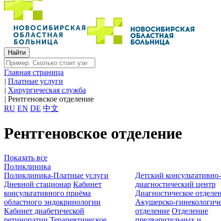
Главная страница
|
Платные услуги
|
Хирургическая служба
|
Рентгеновское отделение
RU
EN
DE
中文
Рентгеновское отделение
Показать все
Поликлиника
Поликлиника-Платные услуги
Детский консультативно
Дневной стационар
Кабинет
диагностический центр
консультативного приёма
Диагностическое отделе
областного эндокринологии
Акушерско-гинекологиче
Кабинет диабетической
отделение
Отделение
ретинопатии
Терапевтическое
предварительных и