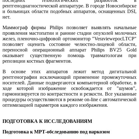
последних технологических разработок в
рентгенодиагностической аппаратуре. В городе Новосибирске
и больницах области подобных аппаратов, оснащенных DSI,
нет.
Маммограф фирмы Philips позволяет выявлять начальные
проявления мастопатии и ранние стадии опухолей молочных
желез, пленочно-цифровой ортомонитор "VeraviewepocLTCP"
позволяет оценить состояние челюстно-лицевой области,
переносной операционный аппарат Philips BV25 Gold
оказывает существенную помощь травматологам при
репозиции костных фрагментов.
В основе этих аппаратов лежит метод дигитальной
рентгенографии исключающий применение промежуточных
носителей. Данные подвергаются компьютерной обработке, в
ходе которой изображение освобождается от "шумов",
гармонизируется по контрастности и резкости. Все указанные
процедуры осуществляются в режиме on-line с автоматической
оптимизацией параметров каждого изображения.
ПОДГОТОВКА К ИССЛЕДОВАНИЯМ
Подготовка к МРТ-обследованию под наркозом