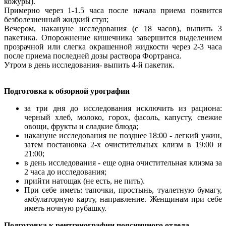
кожуры).
Примерно через 1-1.5 часа после начала приема появится
безболезненный жидкий стул;
Вечером, накануне исследования (с 18 часов), выпить 3
пакетика. Опорожнение кишечника завершится выделением
прозрачной или слегка окрашенной жидкости через 2-3 часа
после приема последней дозы раствора Фортранса.
Утром в день исследования- выпить 4-й пакетик.
Подготовка к обзорной урографии
за три дня до исследования исключить из рациона:
черный хлеб, молоко, горох, фасоль, капусту, свежие
овощи, фрукты и сладкие блюда;
накануне исследования не позднее 18:00 - легкий ужин,
затем постановка 2-х очистительных клизм в 19:00 и
21:00;
в день исследования - еще одна очистительная клизма за
2 часа до исследования;
прийти натощак (не есть, не пить).
При себе иметь: тапочки, простынь, туалетную бумагу,
амбулаторную карту, направление. Женщинам при себе
иметь ночную рубашку.
Подготовка к рентгенографии поясничного отдела