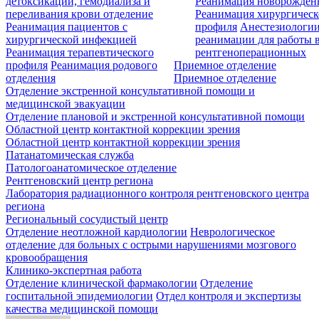
детоксикации, гемодиализа и
Реанимация новорожде
переливания крови отделение
Реанимация хирургическ
Реанимация пациентов с
профиля
Анестезиологии
хирургической инфекцией
реанимации для работы 
Реанимация терапевтического
рентгеноперационных
профиля
Реанимация родового
Приемное отделение
отделения
Приемное отделение
Отделение экстренной консультативной помощи и
медицинской эвакуации
Отделение плановой и экстренной консультативной помощи
Областной центр контактной коррекции зрения
Областной центр контактной коррекции зрения
Патанатомическая служба
Патологоанатомическое отделение
Рентгеновский центр региона
Лаборатория радиационного контроля рентгеновского центра
региона
Региональный сосудистый центр
Отделение неотложной кардиологии
Неврологическое
отделение для больных с острыми нарушениями мозгового
кровообращения
Клинико-экспертная работа
Отделение клинической фармакологии
Отделение
госпитальной эпидемиологии
Отдел контроля и экспертизы
качества медицинской помощи