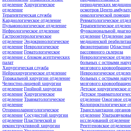
отделение
Хирургическое
периодических медицин
отделение
осмотров
Центр амбулат
Терапевтическая служба
онкологической помощи
Кардиологическое отделение
Ревматологическое отде
Пульмонологическое отделение
Терапевтическое отделе
Нефрологическое отделение
Функциональной диагно
Гастроэнтерологическое
отделение
Отделение ра
отделение
Эндокринологическое
медицинской реабилита
отделение
Неврологическое
физиотерапии
Областной
отделение
Гематологическое
рассеянного склероза
отделение c блоком асептических
Неврологическое отделе
палат
больных с острыми нар
Хирургическая служба
мозгового кровообращен
Нейрохирургическое отделение
Неврологическое отделе
Торакальной хирургии отделение
больных с острыми нар
Челюстно-лицевой хирургии
мозгового кровообращен
отделение
Гнойной хирургии
Детское хирургическое о
отделение
Хирургическое
Детское травматологичес
отделение
Травматологическое
отделение
Ожоговое отд
отделение
Колопроктологическое о
Оториноларингологическое
Трансплантации органов
отделение
Сосудистой хирургии
отделение
Ультразвуков
отделение
Пластической и
исследований отделение
реконструктивной хирургии
Рентгеновское отделени
отделение
Урологическое
Эндоскопическое отделе