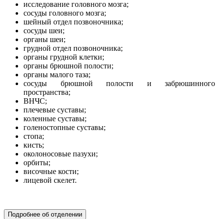
исследование головного мозга;
сосуды головного мозга;
шейный отдел позвоночника;
сосуды шеи;
органы шеи;
грудной отдел позвоночника;
органы грудной клетки;
органы брюшной полости;
органы малого таза;
сосуды брюшной полости и забрюшинного
пространства;
ВНЧС;
плечевые суставы;
коленные суставы;
голеностопные суставы;
стопа;
кисть;
околоносовые пазухи;
орбиты;
височные кости;
лицевой скелет.
хирургия
Подробнее об отделении