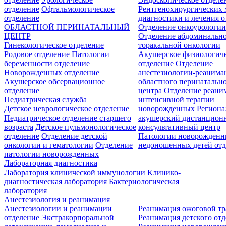
отделение
Офтальмологическое
Рентгенохирургических 
отделение
диагностики и лечения о
ОБЛАСТНОЙ ПЕРИНАТАЛЬНЫЙ
Отделение онкоурологи
ЦЕНТР
Отделение абдоминальн
Гинекологическое отделение
торакальной онкологии
Родовое отделение
Патологии
Акушерское физиологич
беременности отделение
отделение
Отделение
Новорожденных отделение
анестезиологии-реанима
Акушерское обсервационное
областного перинатальн
отделение
центра
Отделение реани
Педиатрическая служба
интенсивной терапии
Детское неврологическое отделение
новорожденных
Регион
Педиатрическое отделение старшего
акушерский дистанцион
возраста
Детское пульмонологическое
консультативный центр
отделение
Отделение детской
Патологии новорожденн
онкологии и гематологии
Отделение
недоношенных детей отд
патологии новорожденных
Лабораторная диагностика
Лаборатория клинической иммунологии
Клинико-
диагностическая лаборатория
Бактериологическая
лаборатория
Анестезиология и реанимация
Анестезиологии и реанимации
Реанимация ожоговой т
отделение
Экстракорпоральной
Реанимация детского от