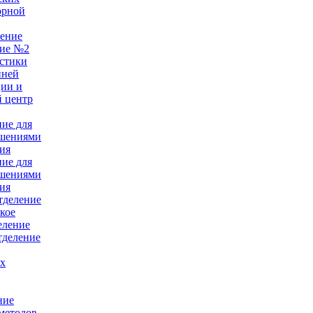
орной
ление
ние №2
стики
нней
ции и
 центр
ние для
ушениями
ия
ние для
ушениями
ия
тделение
кое
еление
тделение
ых
е
ние
методов