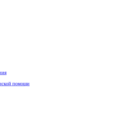
ния
инской помощи