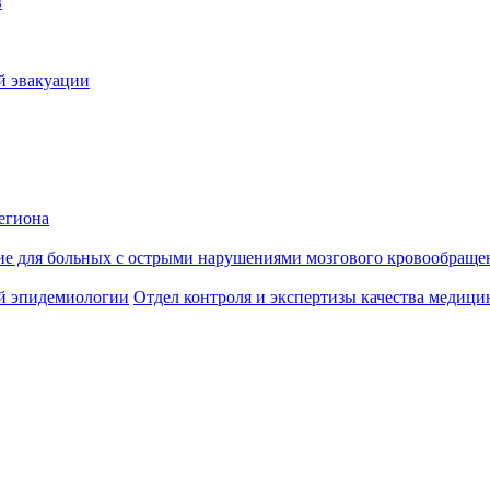
в
й эвакуации
егиона
ие для больных с острыми нарушениями мозгового кровообраще
й эпидемиологии
Отдел контроля и экспертизы качества медиц