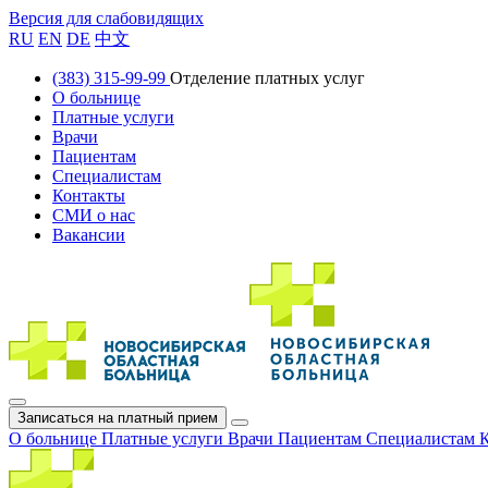
Версия для слабовидящих
RU
EN
DE
中文
(383) 315-99-99
Отделение платных услуг
О больнице
Платные услуги
Врачи
Пациентам
Специалистам
Контакты
СМИ о нас
Вакансии
Записаться на платный прием
О больнице
Платные услуги
Врачи
Пациентам
Специалистам