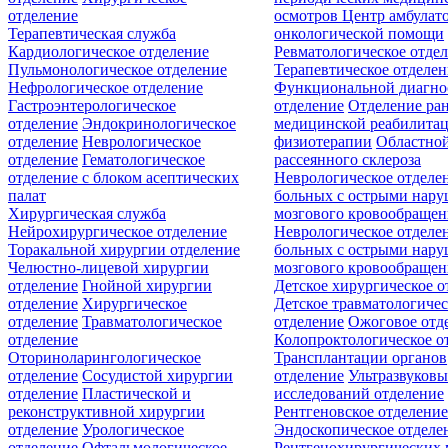
отделение
осмотров
Центр амбулат
Терапевтическая служба
онкологической помощи
Кардиологическое отделение
Ревматологическое отде
Пульмонологическое отделение
Терапевтическое отделе
Нефрологическое отделение
Функциональной диагно
Гастроэнтерологическое
отделение
Отделение ра
отделение
Эндокринологическое
медицинской реабилита
отделение
Неврологическое
физиотерапии
Областной
отделение
Гематологическое
рассеянного склероза
отделение c блоком асептических
Неврологическое отделе
палат
больных с острыми нар
Хирургическая служба
мозгового кровообращен
Нейрохирургическое отделение
Неврологическое отделе
Торакальной хирургии отделение
больных с острыми нар
Челюстно-лицевой хирургии
мозгового кровообращен
отделение
Гнойной хирургии
Детское хирургическое о
отделение
Хирургическое
Детское травматологичес
отделение
Травматологическое
отделение
Ожоговое отд
отделение
Колопроктологическое о
Оториноларингологическое
Трансплантации органов
отделение
Сосудистой хирургии
отделение
Ультразвуков
отделение
Пластической и
исследований отделение
реконструктивной хирургии
Рентгеновское отделени
отделение
Урологическое
Эндоскопическое отделе
отделение
Офтальмологическое
Рентгенохирургических 