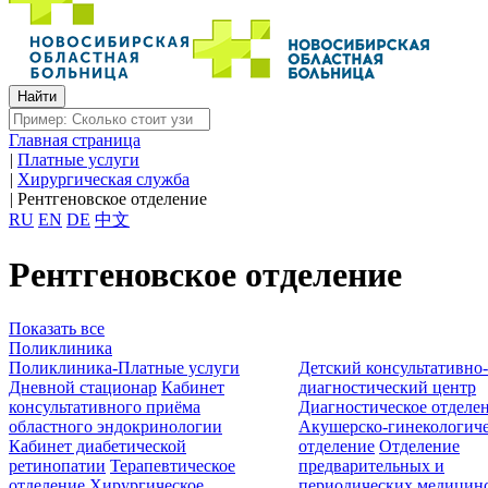
Главная страница
|
Платные услуги
|
Хирургическая служба
|
Рентгеновское отделение
RU
EN
DE
中文
Рентгеновское отделение
Показать все
Поликлиника
Поликлиника-Платные услуги
Детский консультативно
Дневной стационар
Кабинет
диагностический центр
консультативного приёма
Диагностическое отделе
областного эндокринологии
Акушерско-гинекологиче
Кабинет диабетической
отделение
Отделение
ретинопатии
Терапевтическое
предварительных и
отделение
Хирургическое
периодических медицин