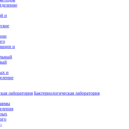
тделение
и
ой и
еское
ции
ого
мации и
альный
ный
ых и
еление
кая лаборатория
Бактериологическая лаборатория
равмы
деления
нных
ого
-