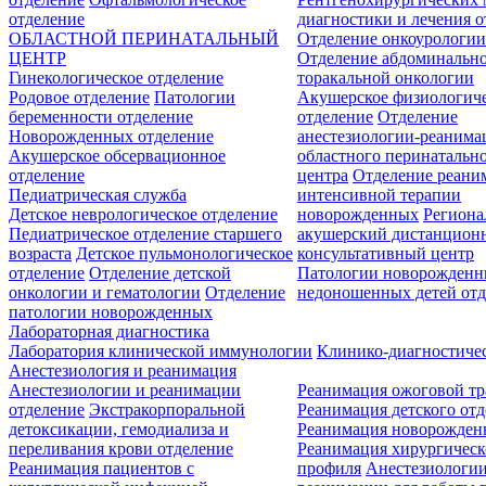
отделение
диагностики и лечения о
ОБЛАСТНОЙ ПЕРИНАТАЛЬНЫЙ
Отделение онкоурологи
ЦЕНТР
Отделение абдоминальн
Гинекологическое отделение
торакальной онкологии
Родовое отделение
Патологии
Акушерское физиологич
беременности отделение
отделение
Отделение
Новорожденных отделение
анестезиологии-реанима
Акушерское обсервационное
областного перинатальн
отделение
центра
Отделение реани
Педиатрическая служба
интенсивной терапии
Детское неврологическое отделение
новорожденных
Регион
Педиатрическое отделение старшего
акушерский дистанцион
возраста
Детское пульмонологическое
консультативный центр
отделение
Отделение детской
Патологии новорожденн
онкологии и гематологии
Отделение
недоношенных детей отд
патологии новорожденных
Лабораторная диагностика
Лаборатория клинической иммунологии
Клинико-диагностичес
Анестезиология и реанимация
Анестезиологии и реанимации
Реанимация ожоговой т
отделение
Экстракорпоральной
Реанимация детского от
детоксикации, гемодиализа и
Реанимация новорожде
переливания крови отделение
Реанимация хирургическ
Реанимация пациентов с
профиля
Анестезиологии