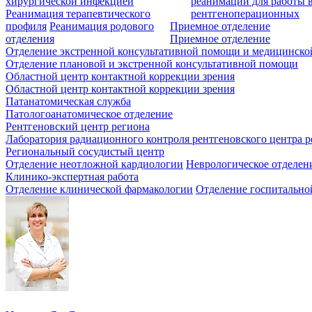
хирургической инфекцией
реанимации для работы 
Реанимация терапевтического
рентгеноперационных
профиля
Реанимация родового
Приемное отделение
отделения
Приемное отделение
Отделение экстренной консультативной помощи и медицинско
Отделение плановой и экстренной консультативной помощи
Областной центр контактной коррекции зрения
Областной центр контактной коррекции зрения
Патанатомическая служба
Патологоанатомическое отделение
Рентгеновский центр региона
Лаборатория радиационного контроля рентгеновского центра р
Региональный сосудистый центр
Отделение неотложной кардиологии
Неврологическое отделен
Клинико-экспертная работа
Отделение клинической фармакологии
Отделение госпитально