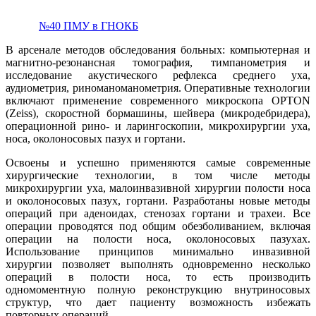
№40 ПМУ в ГНОКБ
В арсенале методов обследования больных: компьютерная и
магнитно-резонансная томография, тимпанометрия и
исследование акустического рефлекса среднего уха,
аудиометрия, риноманоманометрия. Оперативные технологии
включают применение современного микроскопа OPTON
(Zeiss), скоростной бормашины, шейвера (микродебридера),
операционной рино- и ларингоскопии, микрохирургии уха,
носа, околоносовых пазух и гортани.
Освоены и успешно применяются самые современные
хирургические технологии, в том числе методы
микрохирургии уха, малоинвазивной хирургии полости носа
и околоносовых пазух, гортани. Разработаны новые методы
операций при аденоидах, стенозах гортани и трахеи. Все
операции проводятся под общим обезболиванием, включая
операции на полости носа, околоносовых пазухах.
Использование принципов минимально инвазивной
хирургии позволяет выполнять одновременно несколько
операций в полости носа, то есть производить
одномоментную полную реконструкцию внутриносовых
структур, что дает пациенту возможность избежать
повторных операций.