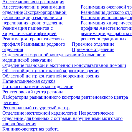
Анестезиология и реанимация
Анестезиологии и реанимации
Реанимация ожоговой т
отделение
Экстракорпоральной
Реанимация детского от
детоксикации, гемодиализа и
Реанимация новорожде
переливания крови отделение
Реанимация хирургическ
Реанимация пациентов с
профиля
Анестезиологии
хирургической инфекцией
реанимации для работы 
Реанимация терапевтического
рентгеноперационных
профиля
Реанимация родового
Приемное отделение
отделения
Приемное отделение
Отделение экстренной консультативной помощи и
медицинской эвакуации
Отделение плановой и экстренной консультативной помощи
Областной центр контактной коррекции зрения
Областной центр контактной коррекции зрения
Патанатомическая служба
Патологоанатомическое отделение
Рентгеновский центр региона
Лаборатория радиационного контроля рентгеновского центра
региона
Региональный сосудистый центр
Отделение неотложной кардиологии
Неврологическое
отделение для больных с острыми нарушениями мозгового
кровообращения
Клинико-экспертная работа