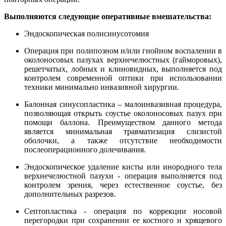
Выполняются следующие оперативные вмешательства:
Эндоскопическая полисинусотомия
Операция при полипозном и/или гнойном воспалении в
околоносовых пазухах верхнечелюстных (гайморовых),
решетчатых, лобных и клиновидных, выполняется под
контролем современной оптики при использовании
техники минимально инвазивной хирургии.
Балонная синусопластика – малоинвазивная процедура,
позволяющая открыть соустье околоносовых пазух при
помощи баллона. Преимуществом данного метода
является минимальная травматизация слизистой
оболочки, а также отсутствие необходимости
послеоперационного долечивания.
Эндоскопическое удаление кисты или инородного тела
верхнечелюстной пазухи - операция выполняется под
контролем зрения, через естественное соустье, без
дополнительных разрезов.
Септопластика - операция по коррекции носовой
перегородки при сохранении ее костного и хрящевого