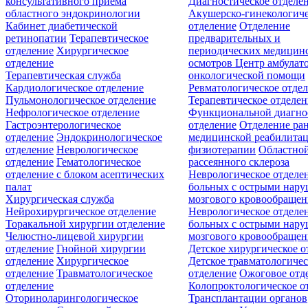
консультативного приёма
Диагностическое отделе
областного эндокринологии
Акушерско-гинекологиче
Кабинет диабетической
отделение
Отделение
ретинопатии
Терапевтическое
предварительных и
отделение
Хирургическое
периодических медицин
отделение
осмотров
Центр амбулат
Терапевтическая служба
онкологической помощи
Кардиологическое отделение
Ревматологическое отде
Пульмонологическое отделение
Терапевтическое отделе
Нефрологическое отделение
Функциональной диагно
Гастроэнтерологическое
отделение
Отделение ра
отделение
Эндокринологическое
медицинской реабилита
отделение
Неврологическое
физиотерапии
Областной
отделение
Гематологическое
рассеянного склероза
отделение c блоком асептических
Неврологическое отделе
палат
больных с острыми нар
Хирургическая служба
мозгового кровообращен
Нейрохирургическое отделение
Неврологическое отделе
Торакальной хирургии отделение
больных с острыми нар
Челюстно-лицевой хирургии
мозгового кровообращен
отделение
Гнойной хирургии
Детское хирургическое о
отделение
Хирургическое
Детское травматологичес
отделение
Травматологическое
отделение
Ожоговое отд
отделение
Колопроктологическое о
Оториноларингологическое
Трансплантации органов