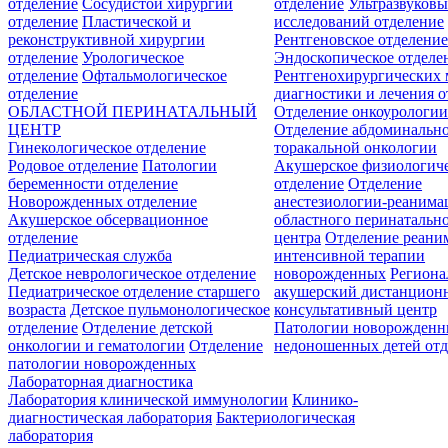
отделение
Сосудистой хирургии
отделение
Ультразвуков
отделение
Пластической и
исследований отделение
реконструктивной хирургии
Рентгеновское отделени
отделение
Урологическое
Эндоскопическое отделе
отделение
Офтальмологическое
Рентгенохирургических 
отделение
диагностики и лечения о
ОБЛАСТНОЙ ПЕРИНАТАЛЬНЫЙ
Отделение онкоурологи
ЦЕНТР
Отделение абдоминальн
Гинекологическое отделение
торакальной онкологии
Родовое отделение
Патологии
Акушерское физиологич
беременности отделение
отделение
Отделение
Новорожденных отделение
анестезиологии-реанима
Акушерское обсервационное
областного перинатальн
отделение
центра
Отделение реани
Педиатрическая служба
интенсивной терапии
Детское неврологическое отделение
новорожденных
Регион
Педиатрическое отделение старшего
акушерский дистанцион
возраста
Детское пульмонологическое
консультативный центр
отделение
Отделение детской
Патологии новорожденн
онкологии и гематологии
Отделение
недоношенных детей отд
патологии новорожденных
Лабораторная диагностика
Лаборатория клинической иммунологии
Клинико-
диагностическая лаборатория
Бактериологическая
лаборатория