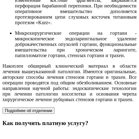
измененные костные фрагменты, закрывается
перфорация барабанной перепонки. При необходимости
оперативное вмешательство дополняется
протезированием цепи слуховых косточек титановым
протезом «Kurz».
Микрохирургические операции на гортани -
микроскопическое эндоларингиальное удаление
доброкачественных опухолей гортани, функциональные
вмешательства при хроническом ларингите,
папилломатозе гортани, стенозах гортани и трахеи.
Накоплен обширный клинический материал в области
лечения вышеуказанной патологии. Имеются оригинальные,
авторские способы лечения стенозов гортани и трахеи. Все
операции проводятся под общим обезболиванием. Основные
направления научной работы: эндоскопические технологии
при лечении патологии носоглотки и основания черепа
хирургическое лечение рубцовых стенозов гортани и трахеи.
Подробнее об отделении
Как получить платную услугу?