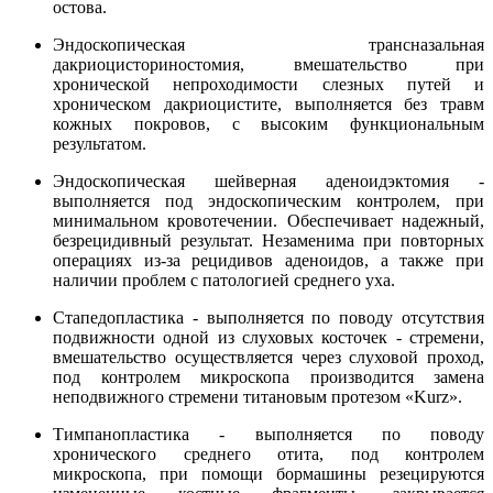
остова.
Эндоскопическая трансназальная
дакриоцисториностомия, вмешательство при
хронической непроходимости слезных путей и
хроническом дакриоцистите, выполняется без травм
кожных покровов, с высоким функциональным
результатом.
Эндоскопическая шейверная аденоидэктомия -
выполняется под эндоскопическим контролем, при
минимальном кровотечении. Обеспечивает надежный,
безрецидивный результат. Незаменима при повторных
операциях из-за рецидивов аденоидов, а также при
наличии проблем с патологией среднего уха.
Стапедопластика - выполняется по поводу отсутствия
подвижности одной из слуховых косточек - стремени,
вмешательство осуществляется через слуховой проход,
под контролем микроскопа производится замена
неподвижного стремени титановым протезом «Kurz».
Тимпанопластика - выполняется по поводу
хронического среднего отита, под контролем
микроскопа, при помощи бормашины резецируются