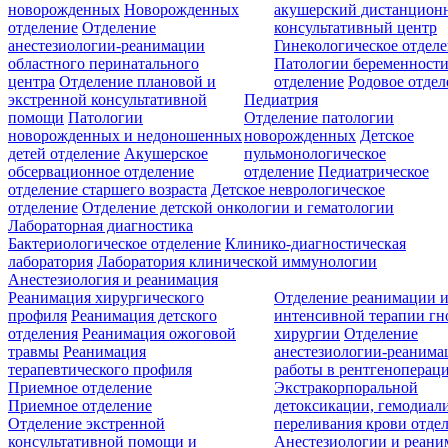
новорожденных
Новорожденных
акушерский дистанцион
отделение
Отделение
консультативный центр
анестезиологии-реанимации
Гинекологическое отдел
областного перинатального
Патологии беременност
центра
Отделение плановой и
отделение
Родовое отдел
экстренной консультативной
Педиатрия
помощи
Патологии
Отделение патологии
новорожденных и недоношенных
новорожденных
Детское
детей отделение
Акушерское
пульмонологическое
обсервационное отделение
отделение
Педиатрическое
отделение старшего возраста
Детское неврологическое
отделение
Отделение детской онкологии и гематологии
Лабораторная диагностика
Бактериологическое отделение
Клинико-диагностическая
лаборатория
Лаборатория клинической иммунологии
Анестезиология и реанимация
Реанимация хирургического
Отделение реанимации 
профиля
Реанимация детского
интенсивной терапии г
отделения
Реанимация ожоговой
хирургии
Отделение
травмы
Реанимация
анестезиологии-реанима
терапевтического профиля
работы в рентгеноперац
Приемное отделение
Экстракорпоральной
Приемное отделение
детоксикации, гемодиали
Отделение экстренной
переливания крови отде
консультативной помощи и
Анестезиологии и реан