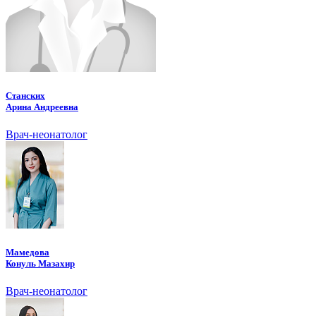
Станских
Арина Андреевна
Врач-неонатолог
Мамедова
Конуль Мазахир
Врач-неонатолог