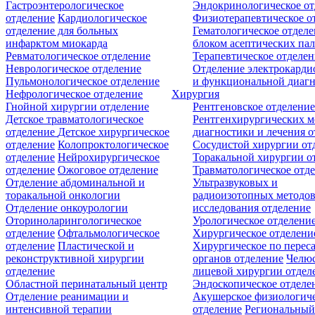
Гастроэнтерологическое
Эндокринологическое от
отделение
Кардиологическое
Физиотерапевтическое о
отделение для больных
Гематологическое отделе
инфарктом миокарда
блоком асептических пал
Ревматологическое отделение
Терапевтическое отделе
Неврологическое отделение
Отделение электрокарди
Пульмонологическое отделение
и функциональной диаг
Нефрологическое отделение
Хирургия
Гнойной хирургии отделение
Рентгеновское отделени
Детское травматологическое
Рентгенхирургических м
отделение
Детское хирургическое
диагностики и лечения о
отделение
Колопроктологическое
Сосудистой хирургии от
отделение
Нейрохирургическое
Торакальной хирургии о
отделение
Ожоговое отделение
Травматологическое отд
Отделение абдоминальной и
Ультразвуковых и
торакальной онкологии
радиоизотопных методо
Отделение онкоурологии
исследования отделение
Оториноларингологическое
Урологическое отделени
отделение
Офтальмологическое
Хирургическое отделени
отделение
Пластической и
Хирургическое по перес
реконструктивной хирургии
органов отделение
Челюс
отделение
лицевой хирургии отдел
Областной перинатальный центр
Эндоскопическое отделе
Отделение реанимации и
Акушерское физиологич
интенсивной терапии
отделение
Региональны