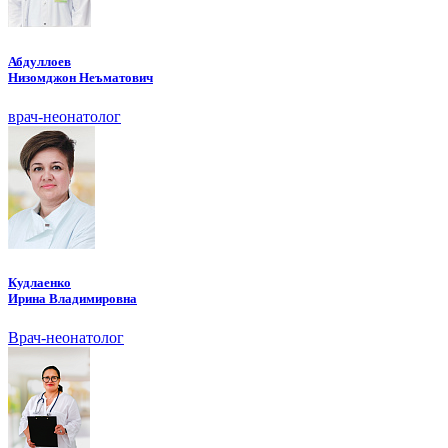
Абдуллоев
Низомджон Неъматович
врач-неонатолог
Кудлаенко
Ирина Владимировна
Врач-неонатолог