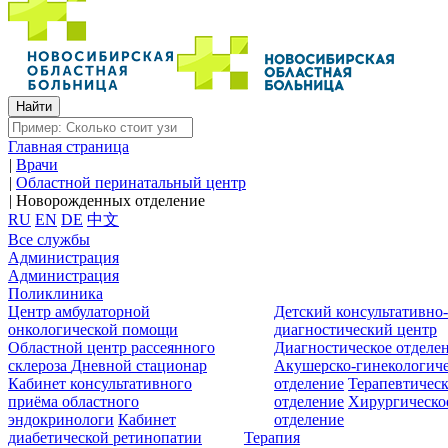
Главная страница
|
Врачи
|
Областной перинатальный центр
|
Новорожденных отделение
RU
EN
DE
中文
Все службы
Администрация
Администрация
Поликлиника
Центр амбулаторной
Детский консультативно
онкологической помощи
диагностический центр
Областной центр рассеянного
Диагностическое отделе
склероза
Дневной стационар
Акушерско-гинекологиче
Кабинет консультативного
отделение
Терапевтическ
приёма областного
отделение
Хирургическо
эндокринологи
Кабинет
отделение
диабетической ретинопатии
Терапия