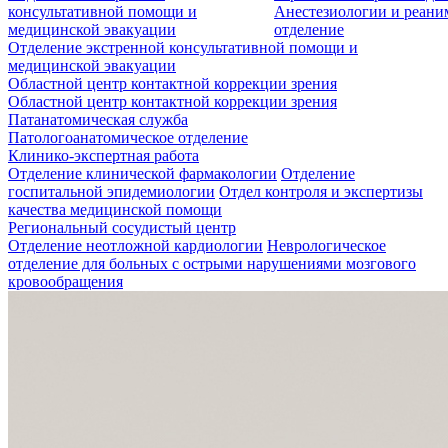
консультативной помощи и
Анестезиологии и реан
медицинской эвакуации
отделение
Отделение экстренной консультативной помощи и
медицинской эвакуации
Областной центр контактной коррекции зрения
Областной центр контактной коррекции зрения
Патанатомическая служба
Патологоанатомическое отделение
Клинико-экспертная работа
Отделение клинической фармакологии
Отделение
госпитальной эпидемиологии
Отдел контроля и экспертизы
качества медицинской помощи
Региональный сосудистый центр
Отделение неотложной кардиологии
Неврологическое
отделение для больных с острыми нарушениями мозгового
кровообращения