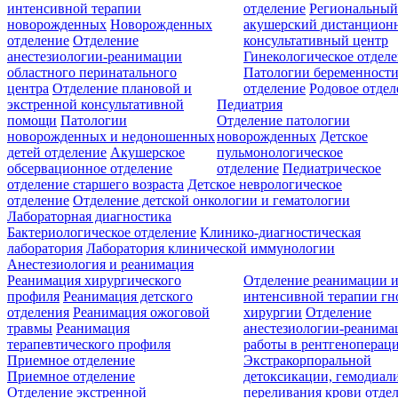
интенсивной терапии
отделение
Региональны
новорожденных
Новорожденных
акушерский дистанцион
отделение
Отделение
консультативный центр
анестезиологии-реанимации
Гинекологическое отдел
областного перинатального
Патологии беременност
центра
Отделение плановой и
отделение
Родовое отдел
экстренной консультативной
Педиатрия
помощи
Патологии
Отделение патологии
новорожденных и недоношенных
новорожденных
Детское
детей отделение
Акушерское
пульмонологическое
обсервационное отделение
отделение
Педиатрическое
отделение старшего возраста
Детское неврологическое
отделение
Отделение детской онкологии и гематологии
Лабораторная диагностика
Бактериологическое отделение
Клинико-диагностическая
лаборатория
Лаборатория клинической иммунологии
Анестезиология и реанимация
Реанимация хирургического
Отделение реанимации 
профиля
Реанимация детского
интенсивной терапии г
отделения
Реанимация ожоговой
хирургии
Отделение
травмы
Реанимация
анестезиологии-реанима
терапевтического профиля
работы в рентгеноперац
Приемное отделение
Экстракорпоральной
Приемное отделение
детоксикации, гемодиали
Отделение экстренной
переливания крови отде