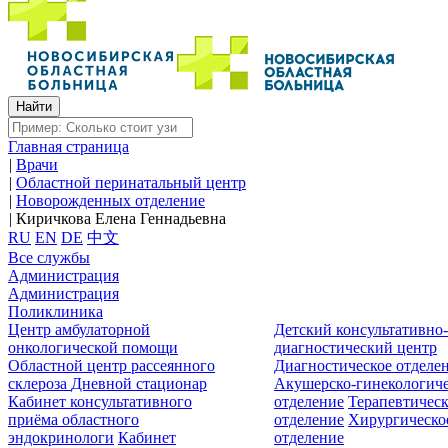
Главная страница
|
Врачи
|
Областной перинатальный центр
|
Новорожденных отделение
|
Киричкова Елена Геннадьевна
RU
EN
DE
中文
Все службы
Администрация
Администрация
Поликлиника
Центр амбулаторной
Детский консультативно
онкологической помощи
диагностический центр
Областной центр рассеянного
Диагностическое отделе
склероза
Дневной стационар
Акушерско-гинекологиче
Кабинет консультативного
отделение
Терапевтическ
приёма областного
отделение
Хирургическо
эндокринологи
Кабинет
отделение