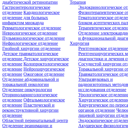
диабетической ретинопатии
Терапия
Гастроэнтерологическое
Эндокринологическое от
отделение
Кардиологическое
Физиотерапевтическое о
отделение для больных
Гематологическое отделе
инфарктом миокарда
блоком асептических пал
Ревматологическое отделение
Терапевтическое отделе
Неврологическое отделение
Отделение электрокарди
Пульмонологическое отделение
и функциональной диаг
Нефрологическое отделение
Хирургия
Гнойной хирургии отделение
Рентгеновское отделени
Детское травматологическое
Рентгенхирургических м
отделение
Детское хирургическое
диагностики и лечения о
отделение
Колопроктологическое
Сосудистой хирургии от
отделение
Нейрохирургическое
Торакальной хирургии о
отделение
Ожоговое отделение
Травматологическое отд
Отделение абдоминальной и
Ультразвуковых и
торакальной онкологии
радиоизотопных методо
Отделение онкоурологии
исследования отделение
Оториноларингологическое
Урологическое отделени
отделение
Офтальмологическое
Хирургическое отделени
отделение
Пластической и
Хирургическое по перес
реконструктивной хирургии
органов отделение
Челюс
отделение
лицевой хирургии отдел
Областной перинатальный центр
Эндоскопическое отделе
Отделение реанимации и
Акушерское физиологич