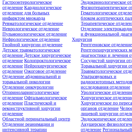
Гастроэнтерологическое
Эндокринологическое от
отделение
Кардиологическое
Физиотерапевтическое о
отделение для больных
Гематологическое отделе
инфарктом миокарда
блоком асептических пал
Ревматологическое отделение
Терапевтическое отделе
Неврологическое отделение
Отделение электрокарди
Пульмонологическое отделение
и функциональной диаг
Нефрологическое отделение
Хирургия
Гнойной хирургии отделение
Рентгеновское отделени
Детское травматологическое
Рентгенхирургических м
отделение
Детское хирургическое
диагностики и лечения о
отделение
Колопроктологическое
Сосудистой хирургии от
отделение
Нейрохирургическое
Торакальной хирургии о
отделение
Ожоговое отделение
Травматологическое отд
Отделение абдоминальной и
Ультразвуковых и
торакальной онкологии
радиоизотопных методо
Отделение онкоурологии
исследования отделение
Оториноларингологическое
Урологическое отделени
отделение
Офтальмологическое
Хирургическое отделени
отделение
Пластической и
Хирургическое по перес
реконструктивной хирургии
органов отделение
Челюс
отделение
лицевой хирургии отдел
Областной перинатальный центр
Эндоскопическое отделе
Отделение реанимации и
Акушерское физиологич
интенсивной терапии
отделение
Региональны