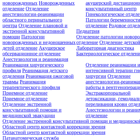
новорожденных
Новорожденных
акушерский дистанцион
отделение
Отделение
консультативный центр
анестезиологии-реанимации
Гинекологическое отдел
областного перинатального
Патологии беременност
центра
Отделение плановой и
отделение
Родовое отдел
экстренной консультативной
Педиатрия
помощи
Патологии
Отделение патологии новор
новорожденных и недоношенных
отделение
Отделение детской
детей отделение
Акушерское
Лабораторная диагностика
обсервационное отделение
Бактериологическое отделен
Анестезиология и реанимация
Реанимация хирургического
Отделение реанимации 
профиля
Реанимация детского
интенсивной терапии г
отделения
Реанимация ожоговой
хирургии
Отделение
травмы
Реанимация
анестезиологии-реанима
терапевтического профиля
работы в рентгеноперац
Приемное отделение
Экстракорпоральной
Приемное отделение
детоксикации, гемодиали
Отделение экстренной
переливания крови отде
консультативной помощи и
Анестезиологии и реан
медицинской эвакуации
отделение
Отделение экстренной консультативной помощи и медицинско
Областной центр контактной коррекции зрения
Областной центр контактной коррекции зрения
Патанатомическая служба