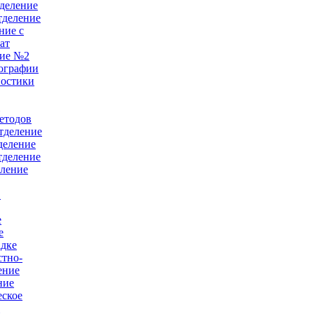
деление
тделение
ние с
ат
ние №2
ографии
ностики
е
етодов
тделение
деление
тделение
еление
в
е
е
адке
тно-
ение
ние
еское
й