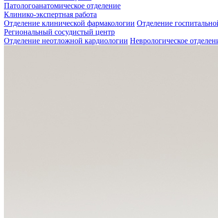
Патологоанатомическое отделение
Клинико-экспертная работа
Отделение клинической фармакологии
Отделение госпитально
Региональный сосудистый центр
Отделение неотложной кардиологии
Неврологическое отделен