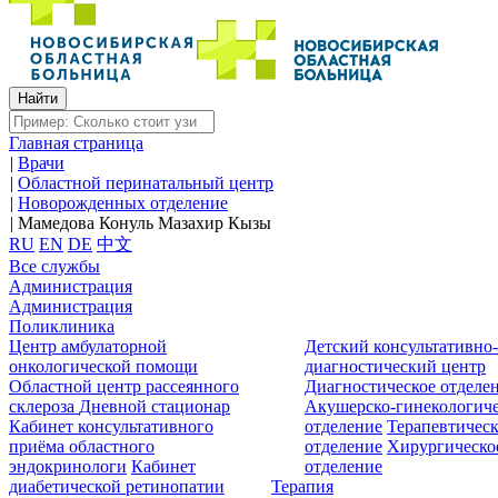
Главная страница
|
Врачи
|
Областной перинатальный центр
|
Новорожденных отделение
|
Мамедова Конуль Мазахир Кызы
RU
EN
DE
中文
Все службы
Администрация
Администрация
Поликлиника
Центр амбулаторной
Детский консультативно
онкологической помощи
диагностический центр
Областной центр рассеянного
Диагностическое отделе
склероза
Дневной стационар
Акушерско-гинекологиче
Кабинет консультативного
отделение
Терапевтическ
приёма областного
отделение
Хирургическо
эндокринологи
Кабинет
отделение
диабетической ретинопатии
Терапия