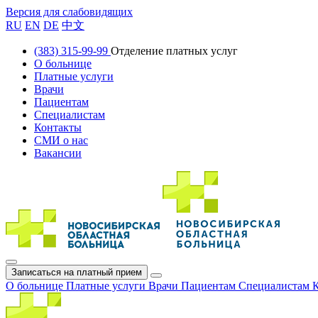
Версия для слабовидящих
RU
EN
DE
中文
(383) 315-99-99
Отделение платных услуг
О больнице
Платные услуги
Врачи
Пациентам
Специалистам
Контакты
СМИ о нас
Вакансии
Записаться на платный прием
О больнице
Платные услуги
Врачи
Пациентам
Специалистам