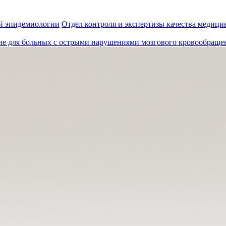
й эпидемиологии
Отдел контроля и экспертизы качества медиц
ие для больных с острыми нарушениями мозгового кровообраще