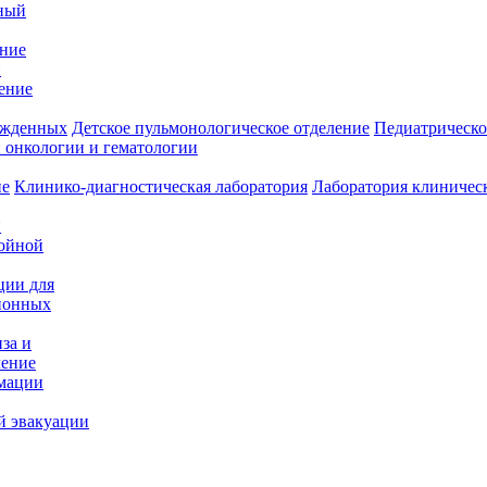
ный
ение
и
ение
ожденных
Детское пульмонологическое отделение
Педиатрическо
 онкологии и гематологии
ие
Клинико-диагностическая лаборатория
Лаборатория клиничес
и
нойной
ции для
ионных
за и
ление
имации
й эвакуации