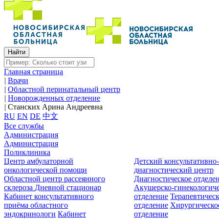
Главная страница
|
Врачи
|
Областной перинатальный центр
|
Новорожденных отделение
|
Станских Арина Андреевна
RU
EN
DE
中文
Все службы
Администрация
Администрация
Поликлиника
Центр амбулаторной
Детский консультативно
онкологической помощи
диагностический центр
Областной центр рассеянного
Диагностическое отделе
склероза
Дневной стационар
Акушерско-гинекологиче
Кабинет консультативного
отделение
Терапевтическ
приёма областного
отделение
Хирургическо
эндокринологи
Кабинет
отделение