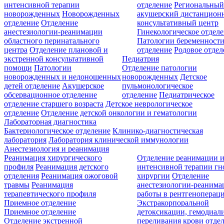
интенсивной терапии
отделение
Региональны
новорожденных
Новорожденных
акушерский дистанцион
отделение
Отделение
консультативный центр
анестезиологии-реанимации
Гинекологическое отдел
областного перинатального
Патологии беременност
центра
Отделение плановой и
отделение
Родовое отдел
экстренной консультативной
Педиатрия
помощи
Патологии
Отделение патологии
новорожденных и недоношенных
новорожденных
Детское
детей отделение
Акушерское
пульмонологическое
обсервационное отделение
отделение
Педиатрическое
отделение старшего возраста
Детское неврологическое
отделение
Отделение детской онкологии и гематологии
Лабораторная диагностика
Бактериологическое отделение
Клинико-диагностическая
лаборатория
Лаборатория клинической иммунологии
Анестезиология и реанимация
Реанимация хирургического
Отделение реанимации 
профиля
Реанимация детского
интенсивной терапии г
отделения
Реанимация ожоговой
хирургии
Отделение
травмы
Реанимация
анестезиологии-реанима
терапевтического профиля
работы в рентгеноперац
Приемное отделение
Экстракорпоральной
Приемное отделение
детоксикации, гемодиали
Отделение экстренной
переливания крови отде