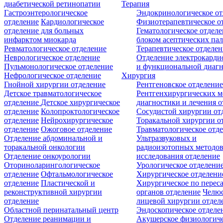
диабетической ретинопатии
Терапия
Гастроэнтерологическое
Эндокринологическое от
отделение
Кардиологическое
Физиотерапевтическое о
отделение для больных
Гематологическое отделе
инфарктом миокарда
блоком асептических пал
Ревматологическое отделение
Терапевтическое отделе
Неврологическое отделение
Отделение электрокарди
Пульмонологическое отделение
и функциональной диаг
Нефрологическое отделение
Хирургия
Гнойной хирургии отделение
Рентгеновское отделени
Детское травматологическое
Рентгенхирургических м
отделение
Детское хирургическое
диагностики и лечения о
отделение
Колопроктологическое
Сосудистой хирургии от
отделение
Нейрохирургическое
Торакальной хирургии о
отделение
Ожоговое отделение
Травматологическое отд
Отделение абдоминальной и
Ультразвуковых и
торакальной онкологии
радиоизотопных методо
Отделение онкоурологии
исследования отделение
Оториноларингологическое
Урологическое отделени
отделение
Офтальмологическое
Хирургическое отделени
отделение
Пластической и
Хирургическое по перес
реконструктивной хирургии
органов отделение
Челюс
отделение
лицевой хирургии отдел
Областной перинатальный центр
Эндоскопическое отделе
Отделение реанимации и
Акушерское физиологич