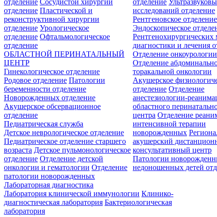
отделение
Сосудистой хирургии
отделение
Ультразвуков
отделение
Пластической и
исследований отделение
реконструктивной хирургии
Рентгеновское отделени
отделение
Урологическое
Эндоскопическое отделе
отделение
Офтальмологическое
Рентгенохирургических 
отделение
диагностики и лечения о
ОБЛАСТНОЙ ПЕРИНАТАЛЬНЫЙ
Отделение онкоурологи
ЦЕНТР
Отделение абдоминальн
Гинекологическое отделение
торакальной онкологии
Родовое отделение
Патологии
Акушерское физиологич
беременности отделение
отделение
Отделение
Новорожденных отделение
анестезиологии-реанима
Акушерское обсервационное
областного перинатальн
отделение
центра
Отделение реани
Педиатрическая служба
интенсивной терапии
Детское неврологическое отделение
новорожденных
Регион
Педиатрическое отделение старшего
акушерский дистанцион
возраста
Детское пульмонологическое
консультативный центр
отделение
Отделение детской
Патологии новорожденн
онкологии и гематологии
Отделение
недоношенных детей отд
патологии новорожденных
Лабораторная диагностика
Лаборатория клинической иммунологии
Клинико-
диагностическая лаборатория
Бактериологическая
лаборатория