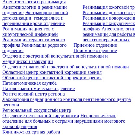
Анестезиология и реанимация
Анестезиологии и реанимации
Реанимация ожоговой т
отделение
Экстракорпоральной
Реанимация детского от
детоксикации, гемодиализа и
Реанимация новорожде
переливания крови отделение
Реанимация хирургическ
Реанимация пациентов с
профиля
Анестезиологии
хирургической инфекцией
реанимации для работы 
Реанимация терапевтического
рентгеноперационных
профиля
Реанимация родового
Приемное отделение
отделения
Приемное отделение
Отделение экстренной консультативной помощи и
медицинской эвакуации
Отделение плановой и экстренной консультативной помощи
Областной центр контактной коррекции зрения
Областной центр контактной коррекции зрения
Патанатомическая служба
Патологоанатомическое отделение
Рентгеновский центр региона
Лаборатория радиационного контроля рентгеновского центра
региона
Региональный сосудистый центр
Отделение неотложной кардиологии
Неврологическое
отделение для больных с острыми нарушениями мозгового
кровообращения
Клинико-экспертная работа