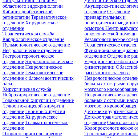
консультативного приёма
Диагностическое отделе
областного эндокринологии
Акушерско-гинекологиче
Кабинет диабетической
отделение
Отделение
ретинопатии
Терапевтическое
предварительных и
отделение
Хирургическое
периодических медицин
отделение
осмотров
Центр амбулат
Терапевтическая служба
онкологической помощи
Кардиологическое отделение
Ревматологическое отде
Пульмонологическое отделение
Терапевтическое отделе
Нефрологическое отделение
Функциональной диагно
Гастроэнтерологическое
отделение
Отделение ра
отделение
Эндокринологическое
медицинской реабилита
отделение
Неврологическое
физиотерапии
Областной
отделение
Гематологическое
рассеянного склероза
отделение c блоком асептических
Неврологическое отделе
палат
больных с острыми нар
Хирургическая служба
мозгового кровообращен
Нейрохирургическое отделение
Неврологическое отделе
Торакальной хирургии отделение
больных с острыми нар
Челюстно-лицевой хирургии
мозгового кровообращен
отделение
Гнойной хирургии
Детское хирургическое о
отделение
Хирургическое
Детское травматологичес
отделение
Травматологическое
отделение
Ожоговое отд
отделение
Колопроктологическое о
Оториноларингологическое
Трансплантации органов