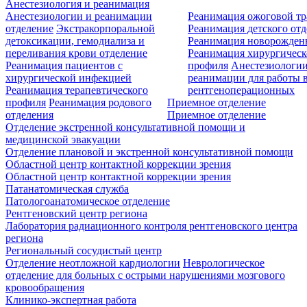
Анестезиология и реанимация
Анестезиологии и реанимации
Реанимация ожоговой т
отделение
Экстракорпоральной
Реанимация детского от
детоксикации, гемодиализа и
Реанимация новорожде
переливания крови отделение
Реанимация хирургическ
Реанимация пациентов с
профиля
Анестезиологии
хирургической инфекцией
реанимации для работы 
Реанимация терапевтического
рентгеноперационных
профиля
Реанимация родового
Приемное отделение
отделения
Приемное отделение
Отделение экстренной консультативной помощи и
медицинской эвакуации
Отделение плановой и экстренной консультативной помощи
Областной центр контактной коррекции зрения
Областной центр контактной коррекции зрения
Патанатомическая служба
Патологоанатомическое отделение
Рентгеновский центр региона
Лаборатория радиационного контроля рентгеновского центра
региона
Региональный сосудистый центр
Отделение неотложной кардиологии
Неврологическое
отделение для больных с острыми нарушениями мозгового
кровообращения
Клинико-экспертная работа