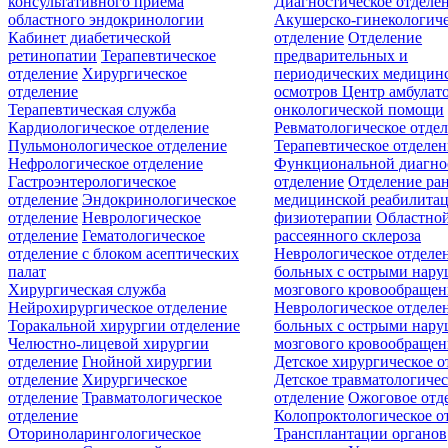
консультативного приёма
Диагностическое отделе
областного эндокринологии
Акушерско-гинекологиче
Кабинет диабетической
отделение
Отделение
ретинопатии
Терапевтическое
предварительных и
отделение
Хирургическое
периодических медицин
отделение
осмотров
Центр амбулат
Терапевтическая служба
онкологической помощи
Кардиологическое отделение
Ревматологическое отде
Пульмонологическое отделение
Терапевтическое отделе
Нефрологическое отделение
Функциональной диагно
Гастроэнтерологическое
отделение
Отделение ра
отделение
Эндокринологическое
медицинской реабилита
отделение
Неврологическое
физиотерапии
Областной
отделение
Гематологическое
рассеянного склероза
отделение c блоком асептических
Неврологическое отделе
палат
больных с острыми нар
Хирургическая служба
мозгового кровообращен
Нейрохирургическое отделение
Неврологическое отделе
Торакальной хирургии отделение
больных с острыми нар
Челюстно-лицевой хирургии
мозгового кровообращен
отделение
Гнойной хирургии
Детское хирургическое о
отделение
Хирургическое
Детское травматологичес
отделение
Травматологическое
отделение
Ожоговое отд
отделение
Колопроктологическое о
Оториноларингологическое
Трансплантации органов