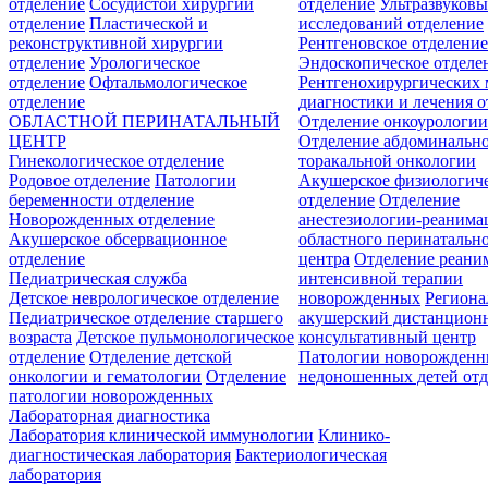
отделение
Сосудистой хирургии
отделение
Ультразвуков
отделение
Пластической и
исследований отделение
реконструктивной хирургии
Рентгеновское отделени
отделение
Урологическое
Эндоскопическое отделе
отделение
Офтальмологическое
Рентгенохирургических 
отделение
диагностики и лечения о
ОБЛАСТНОЙ ПЕРИНАТАЛЬНЫЙ
Отделение онкоурологи
ЦЕНТР
Отделение абдоминальн
Гинекологическое отделение
торакальной онкологии
Родовое отделение
Патологии
Акушерское физиологич
беременности отделение
отделение
Отделение
Новорожденных отделение
анестезиологии-реанима
Акушерское обсервационное
областного перинатальн
отделение
центра
Отделение реани
Педиатрическая служба
интенсивной терапии
Детское неврологическое отделение
новорожденных
Регион
Педиатрическое отделение старшего
акушерский дистанцион
возраста
Детское пульмонологическое
консультативный центр
отделение
Отделение детской
Патологии новорожденн
онкологии и гематологии
Отделение
недоношенных детей отд
патологии новорожденных
Лабораторная диагностика
Лаборатория клинической иммунологии
Клинико-
диагностическая лаборатория
Бактериологическая
лаборатория