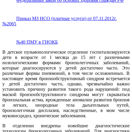
Федеральный закон об основах здоровья граждан РФ
Приказ МЗ НСО (платные услуги) от 07.11.2012г.
№2065
№40 ПМУ в ГНОКБ
В детское пульмонологическое отделение госпитализируются
дети в возрасте от 1 месяца до 15 лет с различными
нозологическими формами бронхолегочных заболеваний,
которые диагносируются у детей достаточно часто. Это
различные формы пневмоний, в том числе осложненных. В
настоящее время бронхообструктивный синдром встречается
у детей достаточно часто, однако, чрезвычайно важно
установить причину развития такого рода нарушений: под
маской бронхообструктивного синдрома могут скрываться
бронхиальная астма, врожденные аномалии развития бронхов
и легких, инородные тела дыхательных путей,
бронхолегочная дисплазия, наследственные, в мом числе
муковисцидоз, хронические заболевания.
В отделении внедрены новейшие диагностические
технологии бронхолегочных заболеваний. Для диагностики