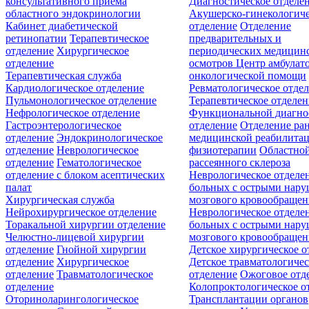
консультативного приёма
Диагностическое отделе
областного эндокринологии
Акушерско-гинекологиче
Кабинет диабетической
отделение
Отделение
ретинопатии
Терапевтическое
предварительных и
отделение
Хирургическое
периодических медицин
отделение
осмотров
Центр амбулат
Терапевтическая служба
онкологической помощи
Кардиологическое отделение
Ревматологическое отде
Пульмонологическое отделение
Терапевтическое отделе
Нефрологическое отделение
Функциональной диагно
Гастроэнтерологическое
отделение
Отделение ра
отделение
Эндокринологическое
медицинской реабилита
отделение
Неврологическое
физиотерапии
Областной
отделение
Гематологическое
рассеянного склероза
отделение c блоком асептических
Неврологическое отделе
палат
больных с острыми нар
Хирургическая служба
мозгового кровообращен
Нейрохирургическое отделение
Неврологическое отделе
Торакальной хирургии отделение
больных с острыми нар
Челюстно-лицевой хирургии
мозгового кровообращен
отделение
Гнойной хирургии
Детское хирургическое о
отделение
Хирургическое
Детское травматологичес
отделение
Травматологическое
отделение
Ожоговое отд
отделение
Колопроктологическое о
Оториноларингологическое
Трансплантации органов