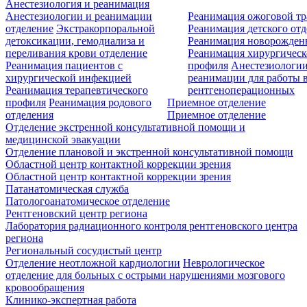
Анестезиология и реанимация
Анестезиологии и реанимации
Реанимация ожоговой т
отделение
Экстракорпоральной
Реанимация детского от
детоксикации, гемодиализа и
Реанимация новорожде
переливания крови отделение
Реанимация хирургическ
Реанимация пациентов с
профиля
Анестезиологии
хирургической инфекцией
реанимации для работы 
Реанимация терапевтического
рентгеноперационных
профиля
Реанимация родового
Приемное отделение
отделения
Приемное отделение
Отделение экстренной консультативной помощи и
медицинской эвакуации
Отделение плановой и экстренной консультативной помощи
Областной центр контактной коррекции зрения
Областной центр контактной коррекции зрения
Патанатомическая служба
Патологоанатомическое отделение
Рентгеновский центр региона
Лаборатория радиационного контроля рентгеновского центра
региона
Региональный сосудистый центр
Отделение неотложной кардиологии
Неврологическое
отделение для больных с острыми нарушениями мозгового
кровообращения
Клинико-экспертная работа