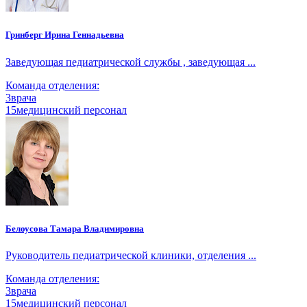
Гринберг Ирина Геннадьевна
Заведующая педиатрической службы , заведующая ...
Команда отделения:
3
врача
15
медицинский персонал
Белоусова Тамара Владимировна
Руководитель педиатрической клиники, отделения ...
Команда отделения:
3
врача
15
медицинский персонал