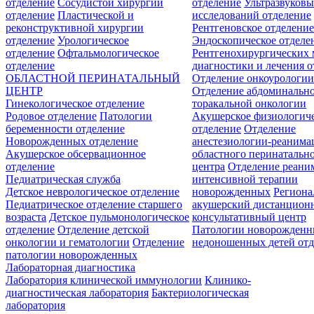
отделение
Сосудистой хирургии
отделение
Ультразвуков
отделение
Пластической и
исследований отделение
реконструктивной хирургии
Рентгеновское отделени
отделение
Урологическое
Эндоскопическое отделе
отделение
Офтальмологическое
Рентгенохирургических 
отделение
диагностики и лечения о
ОБЛАСТНОЙ ПЕРИНАТАЛЬНЫЙ
Отделение онкоурологи
ЦЕНТР
Отделение абдоминальн
Гинекологическое отделение
торакальной онкологии
Родовое отделение
Патологии
Акушерское физиологич
беременности отделение
отделение
Отделение
Новорожденных отделение
анестезиологии-реанима
Акушерское обсервационное
областного перинатальн
отделение
центра
Отделение реани
Педиатрическая служба
интенсивной терапии
Детское неврологическое отделение
новорожденных
Регион
Педиатрическое отделение старшего
акушерский дистанцион
возраста
Детское пульмонологическое
консультативный центр
отделение
Отделение детской
Патологии новорожденн
онкологии и гематологии
Отделение
недоношенных детей отд
патологии новорожденных
Лабораторная диагностика
Лаборатория клинической иммунологии
Клинико-
диагностическая лаборатория
Бактериологическая
лаборатория