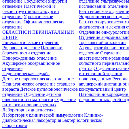
отделение
Сосудистой хирургии
отделение
Ультразвуков
отделение
Пластической и
исследований отделение
реконструктивной хирургии
Рентгеновское отделени
отделение
Урологическое
Эндоскопическое отделе
отделение
Офтальмологическое
Рентгенохирургических 
отделение
диагностики и лечения о
ОБЛАСТНОЙ ПЕРИНАТАЛЬНЫЙ
Отделение онкоурологи
ЦЕНТР
Отделение абдоминальн
Гинекологическое отделение
торакальной онкологии
Родовое отделение
Патологии
Акушерское физиологич
беременности отделение
отделение
Отделение
Новорожденных отделение
анестезиологии-реанима
Акушерское обсервационное
областного перинатальн
отделение
центра
Отделение реани
Педиатрическая служба
интенсивной терапии
Детское неврологическое отделение
новорожденных
Регион
Педиатрическое отделение старшего
акушерский дистанцион
возраста
Детское пульмонологическое
консультативный центр
отделение
Отделение детской
Патологии новорожденн
онкологии и гематологии
Отделение
недоношенных детей отд
патологии новорожденных
Лабораторная диагностика
Лаборатория клинической иммунологии
Клинико-
диагностическая лаборатория
Бактериологическая
лаборатория