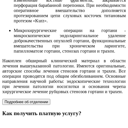
измененные костные фрагменты, закрывается
перфорация барабанной перепонки. При необходимости
оперативное вмешательство дополняется
протезированием цепи слуховых косточек титановым
протезом «Kurz».
Микрохирургические операции на гортани -
микроскопическое эндоларингиальное удаление
доброкачественных опухолей гортани, функциональные
вмешательства при хроническом ларингите,
папилломатозе гортани, стенозах гортани и трахеи.
Накоплен обширный клинический материал в области
лечения вышеуказанной патологии. Имеются оригинальные,
авторские способы лечения стенозов гортани и трахеи. Все
операции проводятся под общим обезболиванием. Основные
направления научной работы: эндоскопические технологии
при лечении патологии носоглотки и основания черепа
хирургическое лечение рубцовых стенозов гортани и трахеи.
Подробнее об отделении
Как получить платную услугу?