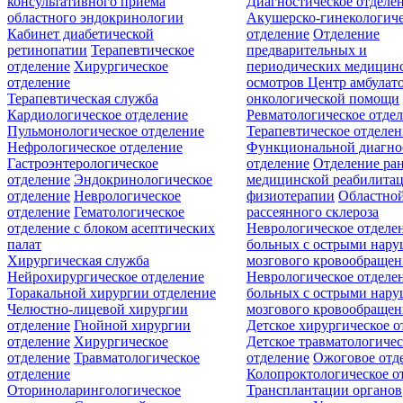
консультативного приёма
Диагностическое отделе
областного эндокринологии
Акушерско-гинекологиче
Кабинет диабетической
отделение
Отделение
ретинопатии
Терапевтическое
предварительных и
отделение
Хирургическое
периодических медицин
отделение
осмотров
Центр амбулат
Терапевтическая служба
онкологической помощи
Кардиологическое отделение
Ревматологическое отде
Пульмонологическое отделение
Терапевтическое отделе
Нефрологическое отделение
Функциональной диагно
Гастроэнтерологическое
отделение
Отделение ра
отделение
Эндокринологическое
медицинской реабилита
отделение
Неврологическое
физиотерапии
Областной
отделение
Гематологическое
рассеянного склероза
отделение c блоком асептических
Неврологическое отделе
палат
больных с острыми нар
Хирургическая служба
мозгового кровообращен
Нейрохирургическое отделение
Неврологическое отделе
Торакальной хирургии отделение
больных с острыми нар
Челюстно-лицевой хирургии
мозгового кровообращен
отделение
Гнойной хирургии
Детское хирургическое о
отделение
Хирургическое
Детское травматологичес
отделение
Травматологическое
отделение
Ожоговое отд
отделение
Колопроктологическое о
Оториноларингологическое
Трансплантации органов