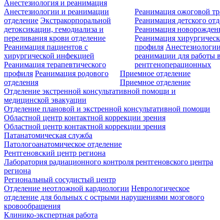
Анестезиология и реанимация
Анестезиологии и реанимации
Реанимация ожоговой т
отделение
Экстракорпоральной
Реанимация детского от
детоксикации, гемодиализа и
Реанимация новорожде
переливания крови отделение
Реанимация хирургическ
Реанимация пациентов с
профиля
Анестезиологии
хирургической инфекцией
реанимации для работы 
Реанимация терапевтического
рентгеноперационных
профиля
Реанимация родового
Приемное отделение
отделения
Приемное отделение
Отделение экстренной консультативной помощи и
медицинской эвакуации
Отделение плановой и экстренной консультативной помощи
Областной центр контактной коррекции зрения
Областной центр контактной коррекции зрения
Патанатомическая служба
Патологоанатомическое отделение
Рентгеновский центр региона
Лаборатория радиационного контроля рентгеновского центра
региона
Региональный сосудистый центр
Отделение неотложной кардиологии
Неврологическое
отделение для больных с острыми нарушениями мозгового
кровообращения
Клинико-экспертная работа