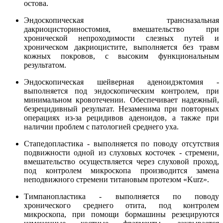
остова.
Эндоскопическая трансназальная
дакриоцисториностомия, вмешательство при
хронической непроходимости слезных путей и
хроническом дакриоцистите, выполняется без травм
кожных покровов, с высоким функциональным
результатом.
Эндоскопическая шейверная аденоидэктомия -
выполняется под эндоскопическим контролем, при
минимальном кровотечении. Обеспечивает надежный,
безрецидивный результат. Незаменима при повторных
операциях из-за рецидивов аденоидов, а также при
наличии проблем с патологией среднего уха.
Стапедопластика - выполняется по поводу отсутствия
подвижности одной из слуховых косточек - стремени,
вмешательство осуществляется через слуховой проход,
под контролем микроскопа производится замена
неподвижного стремени титановым протезом «Kurz».
Тимпанопластика - выполняется по поводу
хронического среднего отита, под контролем
микроскопа, при помощи бормашины резецируются