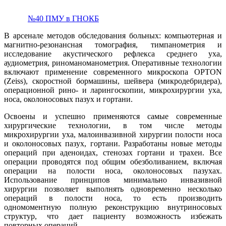
№40 ПМУ в ГНОКБ
В арсенале методов обследования больных: компьютерная и
магнитно-резонансная томография, тимпанометрия и
исследование акустического рефлекса среднего уха,
аудиометрия, риноманоманометрия. Оперативные технологии
включают применение современного микроскопа OPTON
(Zeiss), скоростной бормашины, шейвера (микродебридера),
операционной рино- и ларингоскопии, микрохирургии уха,
носа, околоносовых пазух и гортани.
Освоены и успешно применяются самые современные
хирургические технологии, в том числе методы
микрохирургии уха, малоинвазивной хирургии полости носа
и околоносовых пазух, гортани. Разработаны новые методы
операций при аденоидах, стенозах гортани и трахеи. Все
операции проводятся под общим обезболиванием, включая
операции на полости носа, околоносовых пазухах.
Использование принципов минимально инвазивной
хирургии позволяет выполнять одновременно несколько
операций в полости носа, то есть производить
одномоментную полную реконструкцию внутриносовых
структур, что дает пациенту возможность избежать
повторных операций.