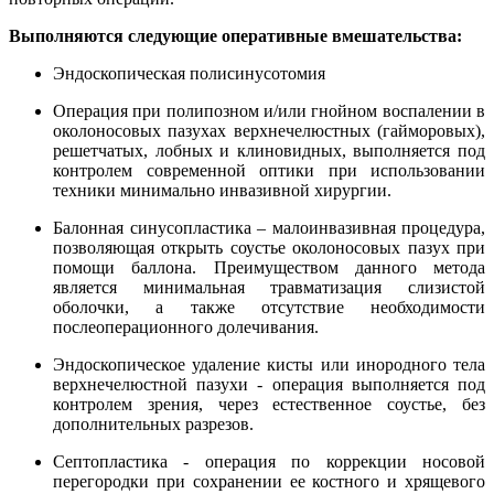
Выполняются следующие оперативные вмешательства:
Эндоскопическая полисинусотомия
Операция при полипозном и/или гнойном воспалении в
околоносовых пазухах верхнечелюстных (гайморовых),
решетчатых, лобных и клиновидных, выполняется под
контролем современной оптики при использовании
техники минимально инвазивной хирургии.
Балонная синусопластика – малоинвазивная процедура,
позволяющая открыть соустье околоносовых пазух при
помощи баллона. Преимуществом данного метода
является минимальная травматизация слизистой
оболочки, а также отсутствие необходимости
послеоперационного долечивания.
Эндоскопическое удаление кисты или инородного тела
верхнечелюстной пазухи - операция выполняется под
контролем зрения, через естественное соустье, без
дополнительных разрезов.
Септопластика - операция по коррекции носовой
перегородки при сохранении ее костного и хрящевого