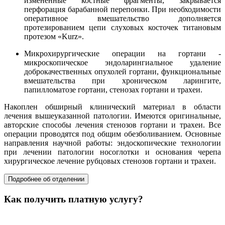
измененные костные фрагменты, закрывается
перфорация барабанной перепонки. При необходимости
оперативное вмешательство дополняется
протезированием цепи слуховых косточек титановым
протезом «Kurz».
Микрохирургические операции на гортани -
микроскопическое эндоларингиальное удаление
доброкачественных опухолей гортани, функциональные
вмешательства при хроническом ларингите,
папилломатозе гортани, стенозах гортани и трахеи.
Накоплен обширный клинический материал в области
лечения вышеуказанной патологии. Имеются оригинальные,
авторские способы лечения стенозов гортани и трахеи. Все
операции проводятся под общим обезболиванием. Основные
направления научной работы: эндоскопические технологии
при лечении патологии носоглотки и основания черепа
хирургическое лечение рубцовых стенозов гортани и трахеи.
Подробнее об отделении
Как получить платную услугу?