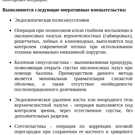
Выполняются следующие оперативные вмешательства:
Эндоскопическая полисинусотомия
Операция при полипозном и/или гнойном воспалении в
околоносовых пазухах верхнечелюстных (гайморовых),
решетчатых, лобных и клиновидных, выполняется под
контролем современной оптики при использовании
техники минимально инвазивной хирургии.
Балонная синусопластика – малоинвазивная процедура,
позволяющая открыть соустье околоносовых пазух при
помощи баллона. Преимуществом данного метода
является минимальная травматизация слизистой
оболочки, а также отсутствие необходимости
послеоперационного долечивания.
Эндоскопическое удаление кисты или инородного тела
верхнечелюстной пазухи - операция выполняется под
контролем зрения, через естественное соустье, без
дополнительных разрезов.
Септопластика - операция по коррекции носовой
перегородки при сохранении ее костного и хрящевого