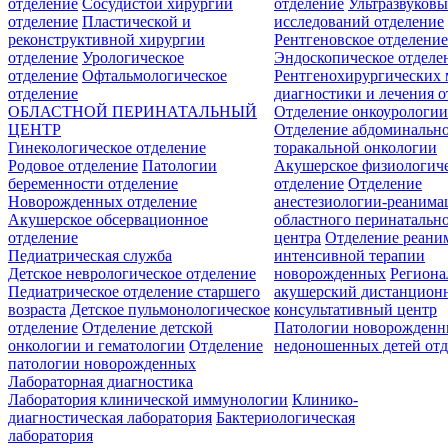
отделение
Сосудистой хирургии
отделение
Ультразвуков
отделение
Пластической и
исследований отделение
реконструктивной хирургии
Рентгеновское отделени
отделение
Урологическое
Эндоскопическое отделе
отделение
Офтальмологическое
Рентгенохирургических 
отделение
диагностики и лечения о
ОБЛАСТНОЙ ПЕРИНАТАЛЬНЫЙ
Отделение онкоурологи
ЦЕНТР
Отделение абдоминальн
Гинекологическое отделение
торакальной онкологии
Родовое отделение
Патологии
Акушерское физиологич
беременности отделение
отделение
Отделение
Новорожденных отделение
анестезиологии-реанима
Акушерское обсервационное
областного перинатальн
отделение
центра
Отделение реани
Педиатрическая служба
интенсивной терапии
Детское неврологическое отделение
новорожденных
Регион
Педиатрическое отделение старшего
акушерский дистанцион
возраста
Детское пульмонологическое
консультативный центр
отделение
Отделение детской
Патологии новорожденн
онкологии и гематологии
Отделение
недоношенных детей отд
патологии новорожденных
Лабораторная диагностика
Лаборатория клинической иммунологии
Клинико-
диагностическая лаборатория
Бактериологическая
лаборатория