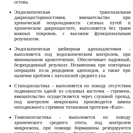
остова.
Эндоскопическая трансназальная
дакриоцисториностомия, вмешательство при
хронической непроходимости слезных путей и
хроническом дакриоцистите, выполняется без травм
кожных покровов, с высоким функциональным
результатом.
Эндоскопическая шейверная аденоидэктомия -
выполняется под эндоскопическим контролем, при
минимальном кровотечении. Обеспечивает надежный,
безрецидивный результат. Незаменима при повторных
операциях из-за рецидивов аденоидов, а также при
наличии проблем с патологией среднего уха.
Стапедопластика - выполняется по поводу отсутствия
подвижности одной из слуховых косточек - стремени,
вмешательство осуществляется через слуховой проход,
под контролем микроскопа производится замена
неподвижного стремени титановым протезом «Kurz».
Тимпанопластика - выполняется по поводу
хронического среднего отита, под контролем
микроскопа, при помощи бормашины резецируются