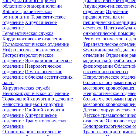
консультативного приёма
Диагностическое отделе
областного эндокринологии
Акушерско-гинекологиче
Кабинет диабетической
отделение
Отделение
ретинопатии
Терапевтическое
предварительных и
отделение
Хирургическое
периодических медицин
отделение
осмотров
Центр амбулат
Терапевтическая служба
онкологической помощи
Кардиологическое отделение
Ревматологическое отде
Пульмонологическое отделение
Терапевтическое отделе
Нефрологическое отделение
Функциональной диагно
Гастроэнтерологическое
отделение
Отделение ра
отделение
Эндокринологическое
медицинской реабилита
отделение
Неврологическое
физиотерапии
Областной
отделение
Гематологическое
рассеянного склероза
отделение c блоком асептических
Неврологическое отделе
палат
больных с острыми нар
Хирургическая служба
мозгового кровообращен
Нейрохирургическое отделение
Неврологическое отделе
Торакальной хирургии отделение
больных с острыми нар
Челюстно-лицевой хирургии
мозгового кровообращен
отделение
Гнойной хирургии
Детское хирургическое о
отделение
Хирургическое
Детское травматологичес
отделение
Травматологическое
отделение
Ожоговое отд
отделение
Колопроктологическое о
Оториноларингологическое
Трансплантации органов