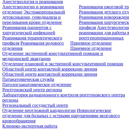
Анестезиология и реанимация
Анестезиологии и реанимации
Реанимация ожоговой т
отделение
Экстракорпоральной
Реанимация детского от
детоксикации, гемодиализа и
Реанимация новорожде
переливания крови отделение
Реанимация хирургическ
Реанимация пациентов с
профиля
Анестезиологии
хирургической инфекцией
реанимации для работы 
Реанимация терапевтического
рентгеноперационных
профиля
Реанимация родового
Приемное отделение
отделения
Приемное отделение
Отделение экстренной консультативной помощи и
медицинской эвакуации
Отделение плановой и экстренной консультативной помощи
Областной центр контактной коррекции зрения
Областной центр контактной коррекции зрения
Патанатомическая служба
Патологоанатомическое отделение
Рентгеновский центр региона
Лаборатория радиационного контроля рентгеновского центра
региона
Региональный сосудистый центр
Отделение неотложной кардиологии
Неврологическое
отделение для больных с острыми нарушениями мозгового
кровообращения
Клинико-экспертная работа