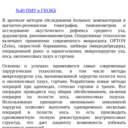
№40 ПМУ в ГНОКБ
В арсенале методов обследования больных: компьютерная и
магнитно-резонансная томография, тимпанометрия и
исследование акустического рефлекса среднего уха,
аудиометрия, риноманоманометрия. Оперативные технологии
включают применение современного микроскопа OPTON
(Zeiss), скоростной бормашины, шейвера (микродебридера),
операционной рино- и ларингоскопии, микрохирургии уха,
носа, околоносовых пазух и гортани.
Освоены и успешно применяются самые современные
хирургические технологии, в том числе методы
микрохирургии уха, малоинвазивной хирургии полости носа
и околоносовых пазух, гортани. Разработаны новые методы
операций при аденоидах, стенозах гортани и трахеи. Все
операции проводятся под общим обезболиванием, включая
операции на полости носа, околоносовых пазухах.
Использование принципов минимально инвазивной
хирургии позволяет выполнять одновременно несколько
операций в полости носа, то есть производить
одномоментную полную реконструкцию внутриносовых
структур, что дает пациенту возможность избежать
повторных операций.