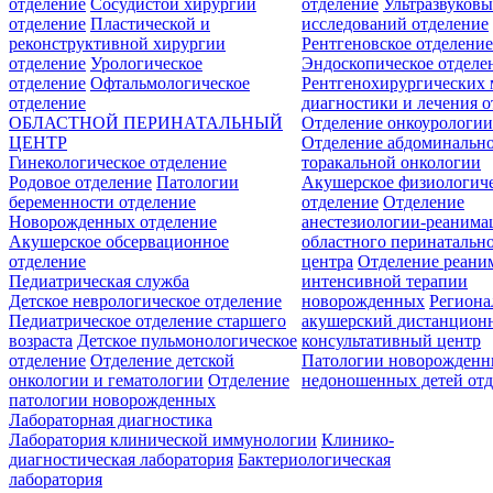
отделение
Сосудистой хирургии
отделение
Ультразвуков
отделение
Пластической и
исследований отделение
реконструктивной хирургии
Рентгеновское отделени
отделение
Урологическое
Эндоскопическое отделе
отделение
Офтальмологическое
Рентгенохирургических 
отделение
диагностики и лечения о
ОБЛАСТНОЙ ПЕРИНАТАЛЬНЫЙ
Отделение онкоурологи
ЦЕНТР
Отделение абдоминальн
Гинекологическое отделение
торакальной онкологии
Родовое отделение
Патологии
Акушерское физиологич
беременности отделение
отделение
Отделение
Новорожденных отделение
анестезиологии-реанима
Акушерское обсервационное
областного перинатальн
отделение
центра
Отделение реани
Педиатрическая служба
интенсивной терапии
Детское неврологическое отделение
новорожденных
Регион
Педиатрическое отделение старшего
акушерский дистанцион
возраста
Детское пульмонологическое
консультативный центр
отделение
Отделение детской
Патологии новорожденн
онкологии и гематологии
Отделение
недоношенных детей отд
патологии новорожденных
Лабораторная диагностика
Лаборатория клинической иммунологии
Клинико-
диагностическая лаборатория
Бактериологическая
лаборатория