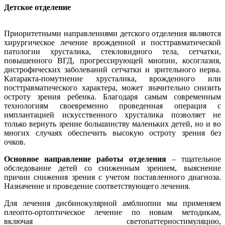
Детское отделение
Приоритетными направлениями детского отделения являются
хирургическое лечение врожденной и посттравматической
патологии хрусталика, стекловидного тела, сетчатки,
повышенного ВГД, прогрессирующей миопии, косоглазия,
дистрофических заболеваний сетчатки и зрительного нерва.
Катаракта-помутнение хрусталика, врожденного или
посттравматического характера, может значительно снизить
остроту зрения ребенка. Благодаря самым современным
технологиям своевременно проведенная операция с
имплантацией искусственного хрусталика позволяет не
только вернуть зрение большинству маленьких детей, но и во
многих случаях обеспечить высокую остроту зрения без
очков.
Основное направление работы отделения
– тщательное
обследование детей со сниженным зрением, выяснение
причин снижения зрения с учетом поставленного диагноза.
Назначение и проведение соответствующего лечения.
Для лечения дисбинокулярной амблиопии мы применяем
плеопто-ортоптическое лечение по новым методикам,
включая светопаттерностимуляцию,