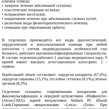
клапана Ахмеда;
• лазерное лечение заболеваний сетчатки;
• пластические операции на веках;
• исправление косоглазия;
• оперативное лечение при заболеваниях слезных путей;
• различные виды физиотерапевтического лечения;
• операции при образованиях орбиты.
В отделении производятся все виды диагностической,
хирургической и консультативной помощи при любой
патологии с учетом индивидуальных особенностей глаз
больного, работают высококвалифицированные специалисты.
В составе отделения работают 2 доктора медицинских наук, 9
врачей имеют высшую аттестационную категорию, 2 -
первую.
Наибольший объем составляют: хирургия катаракты (67,6%),
хирургия глаукомы (15,1%), отслойки сетчатки (6,1%),слёзных
органов (8,3%).
Отделение оснащено современными аппаратами для
факоэмульсификации и передней витрэктомии «Инфинити»
(Alcon.США), задней витрэктомии Stellaris PC (Baush
Lomb,Германия) микроскопами «Leica». «Zeiss» При