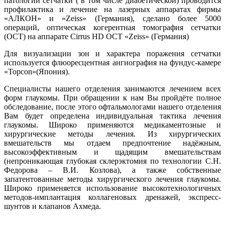
патологии сетчатки ( в том числе диабетической) проводится
профилактика и лечение на лазерных аппаратах фирмы
«АЛКОН» и «Zeiss» (Германия), сделано более 5000
операций, оптическая когерентная томография сетчатки
(ОСТ) на аппарате Cirrus HD OCT «Zeiss» (Германия)
Для визуализации зон и характера поражения сетчатки
используется флюоресцентная ангиография на фундус-камере
«Topcon»(Япония).
Специалисты нашего отделения занимаются лечением всех
форм глаукомы. При обращении к нам Вы пройдёте полное
обследование, после этого офтальмологами нашего отделения
Вам будет определена индивидуальная тактика лечения
глаукомы. Широко применяются медикаментозные и
хирургические методы лечения. Из хирургических
вмешательств мы отдаем предпочтение надёжным,
высокоэффективным и щадящим вмешательствам
(непроникающая глубокая склерэктомия по технологии С.Н.
Федорова – В.И. Козлова), а также собственные
запатентованные методы хирургического лечения глаукомы.
Широко применяется использование высокотехнологичных
методов-имплантация коллагеновых дренажей, экспресс-
шунтов и клапанов Ахмеда.