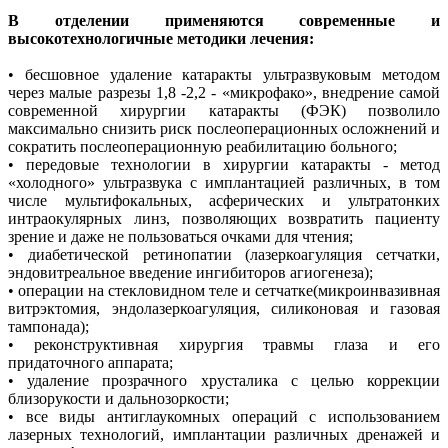
В отделении применяются современные и
высокотехнологичные методики лечения:
• бесшовное удаление катаракты ультразвуковым методом
через малые разрезы 1,8 -2,2 - «микрофако», внедрение самой
современной хирургии катаракты (ФЭК) позволило
максимально снизить риск послеоперационных осложнений и
сократить послеоперационную реабилитацию больного;
• передовые технологии в хирургии катаракты - метод
«холодного» ультразвука с имплантацией различных, в том
числе мультифокальных, асферических и ультратонких
интраокулярных линз, позволяющих возвратить пациенту
зрение и даже не пользоваться очками для чтения;
• диабетической ретинопатии (лазеркоагуляция сетчатки,
эндовитреальное введение ингибиторов агиогенеза);
• операции на стекловидном теле и сетчатке(микроинвазивная
витрэктомия, эндолазеркоагуляция, силиконовая и газовая
тампонада);
• реконструктивная хирургия травмы глаза и его
придаточного аппарата;
• удаление прозрачного хрусталика с целью коррекции
близорукости и дальнозоркости;
• все виды антиглаукомных операций с использованием
лазерных технологий, имплантации различных дренажей и