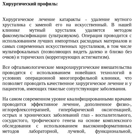
Хирургический профиль:
Хирургическое лечение катаракты - удаление мутного
хрусталика с заменой его на искусственный. В нашей
клинике мутный хрусталик удаляется методом
факоэмульсификации (ультразвуком). Операция проводится с
использованием лучших импортных расходных материалов и
самых современных искусственных хрусталиков, в том числе
мультифокальных (позволяющих видеть далеко и близко без
очков) и торических (коррегирующих астигматизм).
Все офтальмологические микрохирургические вмешательства
проводятся с использованием новейших технологий в
условиях операционной многопрофильной клиники, что
позволяет проводить качественное хирургическое лечение и у
пациентов, имеющих тяжелые сопутствующие заболевания.
На самом современном уровне квалифицированными врачами
проводится эффективное лечение, дополненное физио-,
иглорефлексотерапией, гипербарической оксигенацией,
острых и хронических заболеваний глаз - воспалительного,
сосудистого, трофического генеза на основе комплексного
обследования с использованием высокоинформативных
методов лабораторной, лучевой, функциональной,