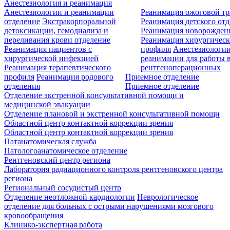
Анестезиология и реанимация
Анестезиологии и реанимации
Реанимация ожоговой т
отделение
Экстракорпоральной
Реанимация детского от
детоксикации, гемодиализа и
Реанимация новорожде
переливания крови отделение
Реанимация хирургическ
Реанимация пациентов с
профиля
Анестезиологии
хирургической инфекцией
реанимации для работы 
Реанимация терапевтического
рентгеноперационных
профиля
Реанимация родового
Приемное отделение
отделения
Приемное отделение
Отделение экстренной консультативной помощи и
медицинской эвакуации
Отделение плановой и экстренной консультативной помощи
Областной центр контактной коррекции зрения
Областной центр контактной коррекции зрения
Патанатомическая служба
Патологоанатомическое отделение
Рентгеновский центр региона
Лаборатория радиационного контроля рентгеновского центра
региона
Региональный сосудистый центр
Отделение неотложной кардиологии
Неврологическое
отделение для больных с острыми нарушениями мозгового
кровообращения
Клинико-экспертная работа