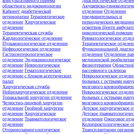
консультативного приёма
Диагностическое отделе
областного эндокринологии
Акушерско-гинекологиче
Кабинет диабетической
отделение
Отделение
ретинопатии
Терапевтическое
предварительных и
отделение
Хирургическое
периодических медицин
отделение
осмотров
Центр амбулат
Терапевтическая служба
онкологической помощи
Кардиологическое отделение
Ревматологическое отде
Пульмонологическое отделение
Терапевтическое отделе
Нефрологическое отделение
Функциональной диагно
Гастроэнтерологическое
отделение
Отделение ра
отделение
Эндокринологическое
медицинской реабилита
отделение
Неврологическое
физиотерапии
Областной
отделение
Гематологическое
рассеянного склероза
отделение c блоком асептических
Неврологическое отделе
палат
больных с острыми нар
Хирургическая служба
мозгового кровообращен
Нейрохирургическое отделение
Неврологическое отделе
Торакальной хирургии отделение
больных с острыми нар
Челюстно-лицевой хирургии
мозгового кровообращен
отделение
Гнойной хирургии
Детское хирургическое о
отделение
Хирургическое
Детское травматологичес
отделение
Травматологическое
отделение
Ожоговое отд
отделение
Колопроктологическое о
Оториноларингологическое
Трансплантации органов