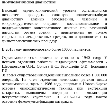
иммунологической диагностики.
Высокий научно-клинический уровень офтальмологов
позволяет проводить сложную полномасштабную
диагностику глазных заболеваний, лазерные и
микрохирургические операции, восстановительное и
поддерживающее консервативное лечение при различной
патологии органа зрения с применением не только
современных лекарственных средств, но и дополнительных
физиотерапевтических процедур.
В 2013 году прооперировано более 10000 пациентов.
Офтальмологическое отделение создано в 1940 году. У
истоков отделения работали выдающиеся офтальмологи -
Шерешевская О.И., Орлова Н.С., Бернштейн Э.И., Бородина
Г.И.
За время существования отделения выполнено более 1 500 000
операций. Из стен отделения начиналась детская школа
офтальмологии, здесь в 1986 году, впервые в Новосибирске
освоена микрохирургическая техника при экстракции
катаракты, выполнены операции по имплантации
искусственного хрусталика. В 2003-2004 году начато
освоение факоэмульсификации катаракты.