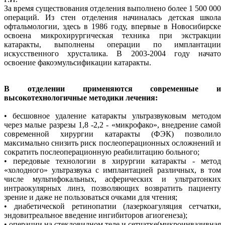
За время существования отделения выполнено более 1 500 000
операций. Из стен отделения начиналась детская школа
офтальмологии, здесь в 1986 году, впервые в Новосибирске
освоена микрохирургическая техника при экстракции
катаракты, выполнены операции по имплантации
искусственного хрусталика. В 2003-2004 году начато
освоение факоэмульсификации катаракты.
В отделении применяются современные и
высокотехнологичные методики лечения:
• бесшовное удаление катаракты ультразвуковым методом
через малые разрезы 1,8 -2,2 - «микрофако», внедрение самой
современной хирургии катаракты (ФЭК) позволило
максимально снизить риск послеоперационных осложнений и
сократить послеоперационную реабилитацию больного;
• передовые технологии в хирургии катаракты - метод
«холодного» ультразвука с имплантацией различных, в том
числе мультифокальных, асферических и ультратонких
интраокулярных линз, позволяющих возвратить пациенту
зрение и даже не пользоваться очками для чтения;
• диабетической ретинопатии (лазеркоагуляция сетчатки,
эндовитреальное введение ингибиторов агиогенеза);
• операции на стекловидном теле и сетчатке(микроинвазивная