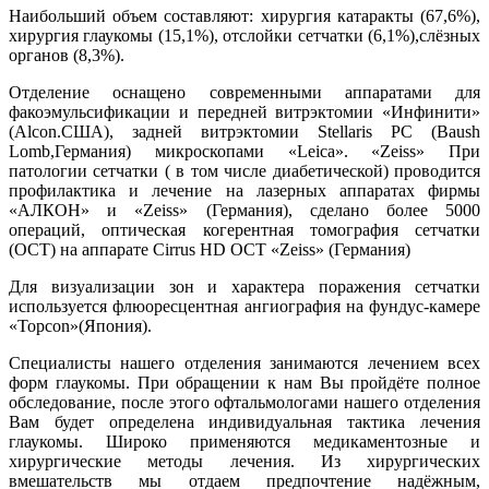
Наибольший объем составляют: хирургия катаракты (67,6%),
хирургия глаукомы (15,1%), отслойки сетчатки (6,1%),слёзных
органов (8,3%).
Отделение оснащено современными аппаратами для
факоэмульсификации и передней витрэктомии «Инфинити»
(Alcon.США), задней витрэктомии Stellaris PC (Baush
Lomb,Германия) микроскопами «Leica». «Zeiss» При
патологии сетчатки ( в том числе диабетической) проводится
профилактика и лечение на лазерных аппаратах фирмы
«АЛКОН» и «Zeiss» (Германия), сделано более 5000
операций, оптическая когерентная томография сетчатки
(ОСТ) на аппарате Cirrus HD OCT «Zeiss» (Германия)
Для визуализации зон и характера поражения сетчатки
используется флюоресцентная ангиография на фундус-камере
«Topcon»(Япония).
Специалисты нашего отделения занимаются лечением всех
форм глаукомы. При обращении к нам Вы пройдёте полное
обследование, после этого офтальмологами нашего отделения
Вам будет определена индивидуальная тактика лечения
глаукомы. Широко применяются медикаментозные и
хирургические методы лечения. Из хирургических
вмешательств мы отдаем предпочтение надёжным,