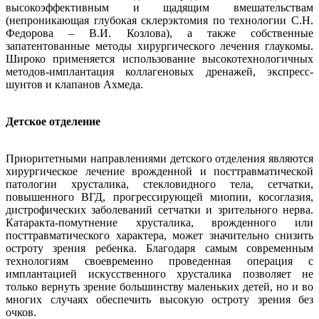
высокоэффективным и щадящим вмешательствам
(непроникающая глубокая склерэктомия по технологии С.Н.
Федорова – В.И. Козлова), а также собственные
запатентованные методы хирургического лечения глаукомы.
Широко применяется использование высокотехнологичных
методов-имплантация коллагеновых дренажей, экспресс-
шунтов и клапанов Ахмеда.
Детское отделение
Приоритетными направлениями детского отделения являются
хирургическое лечение врожденной и посттравматической
патологии хрусталика, стекловидного тела, сетчатки,
повышенного ВГД, прогрессирующей миопии, косоглазия,
дистрофических заболеваний сетчатки и зрительного нерва.
Катаракта-помутнение хрусталика, врожденного или
посттравматического характера, может значительно снизить
остроту зрения ребенка. Благодаря самым современным
технологиям своевременно проведенная операция с
имплантацией искусственного хрусталика позволяет не
только вернуть зрение большинству маленьких детей, но и во
многих случаях обеспечить высокую остроту зрения без
очков.