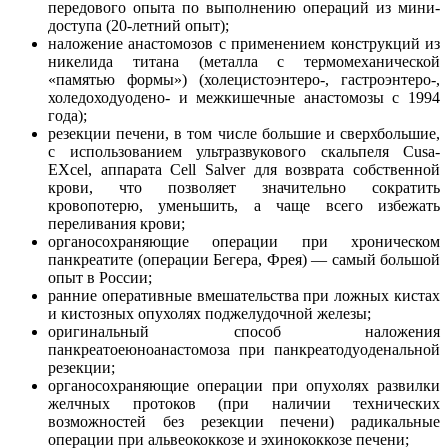
передового опыта по выполнению операций из мини-
доступа (20-летний опыт);
наложение анастомозов с применением конструкций из
никелида титана (металла с термомеханической
«памятью формы») (холецистоэнтеро-, гастроэнтеро-,
холедоходуодено- и межкишечные анастомозы с 1994
года);
резекции печени, в том числе большие и сверхбольшие,
с использованием ультразвукового скальпеля Cusa-
EXcel, аппарата Cell Salver для возврата собственной
крови, что позволяет значительно сократить
кровопотерю, уменьшить, а чаще всего избежать
переливания крови;
органосохраняющие операции при хроническом
панкреатите (операции Бегера, Фрея) — самый большой
опыт в России;
ранние оперативные вмешательства при ложных кистах
и кистозных опухолях поджелудочной железы;
оригинальный способ наложения
панкреатоеюноанастомоза при панкреатодуоденальной
резекции;
органосохраняющие операции при опухолях развилки
желчных протоков (при наличии технических
возможностей без резекции печени) радикальные
операции при альвеококкозе и эхинококкозе печени;