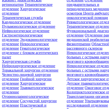
Кабинет диабетической
отделение
Отделение
ретинопатии
Терапевтическое
предварительных и
отделение
Хирургическое
периодических медицин
отделение
осмотров
Центр амбулат
Терапевтическая служба
онкологической помощи
Кардиологическое отделение
Ревматологическое отде
Пульмонологическое отделение
Терапевтическое отделе
Нефрологическое отделение
Функциональной диагно
Гастроэнтерологическое
отделение
Отделение ра
отделение
Эндокринологическое
медицинской реабилита
отделение
Неврологическое
физиотерапии
Областной
отделение
Гематологическое
рассеянного склероза
отделение c блоком асептических
Неврологическое отделе
палат
больных с острыми нар
Хирургическая служба
мозгового кровообращен
Нейрохирургическое отделение
Неврологическое отделе
Торакальной хирургии отделение
больных с острыми нар
Челюстно-лицевой хирургии
мозгового кровообращен
отделение
Гнойной хирургии
Детское хирургическое о
отделение
Хирургическое
Детское травматологичес
отделение
Травматологическое
отделение
Ожоговое отд
отделение
Колопроктологическое о
Оториноларингологическое
Трансплантации органов
отделение
Сосудистой хирургии
отделение
Ультразвуков
отделение
Пластической и
исследований отделение