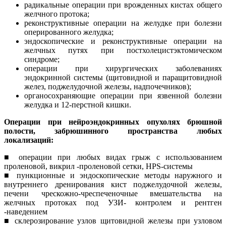
радикальные операции при врожденных кистах общего
желчного протока;
реконструктивные операции на желудке при болезни
оперированного желудка;
эндоскопические и реконструктивные операции на
желчных путях при постхолецистэктомическом
синдроме;
операции при хирургических заболеваниях
эндокринной системы (щитовидной и паращитовидной
желез, поджелудочной железы, надпочечников);
органосохраняющие операции при язвенной болезни
желудка и 12-перстной кишки.
Операции при нейроэндокринных опухолях брюшной
полости, забрюшинного пространства любых
локализаций:
■ операции при любых видах грыж с использованием
проленовой, викрил -проленовой сетки, HPS-системы
■ пункционные и эндоскопические методы наружного и
внутреннего дренирования кист поджелудочной железы,
печени чрескожно-чреспеченочные вмешательства на
желчных протоках под УЗИ- контролем и рентген
-наведением
■ склерозирование узлов щитовидной железы при узловом