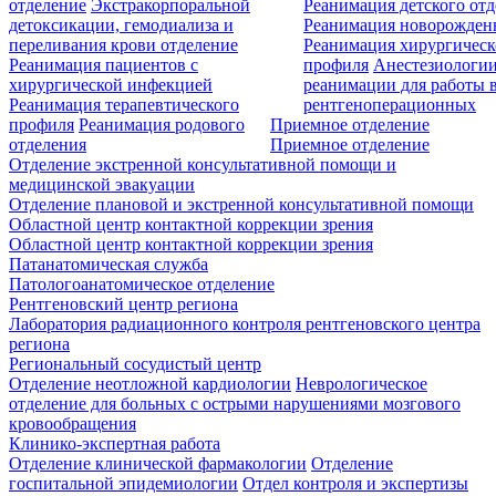
отделение
Экстракорпоральной
Реанимация детского от
детоксикации, гемодиализа и
Реанимация новорожде
переливания крови отделение
Реанимация хирургическ
Реанимация пациентов с
профиля
Анестезиологии
хирургической инфекцией
реанимации для работы 
Реанимация терапевтического
рентгеноперационных
профиля
Реанимация родового
Приемное отделение
отделения
Приемное отделение
Отделение экстренной консультативной помощи и
медицинской эвакуации
Отделение плановой и экстренной консультативной помощи
Областной центр контактной коррекции зрения
Областной центр контактной коррекции зрения
Патанатомическая служба
Патологоанатомическое отделение
Рентгеновский центр региона
Лаборатория радиационного контроля рентгеновского центра
региона
Региональный сосудистый центр
Отделение неотложной кардиологии
Неврологическое
отделение для больных с острыми нарушениями мозгового
кровообращения
Клинико-экспертная работа
Отделение клинической фармакологии
Отделение
госпитальной эпидемиологии
Отдел контроля и экспертизы