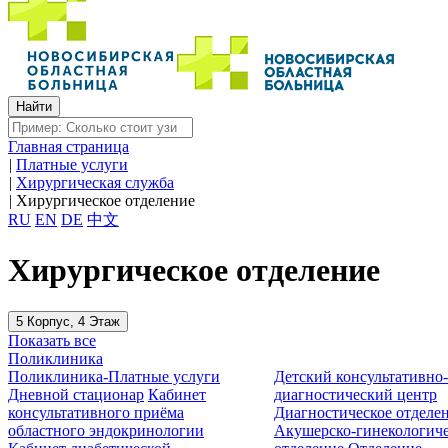
Главная страница
|
Платные услуги
|
Хирургическая служба
|
Хирургическое отделение
RU
EN
DE
中文
Хирургическое отделение
5 Корпус, 4 Этаж
Показать все
Поликлиника
Поликлиника-Платные услуги
Детский консультативно
Дневной стационар
Кабинет
диагностический центр
консультативного приёма
Диагностическое отделе
областного эндокринологии
Акушерско-гинекологиче