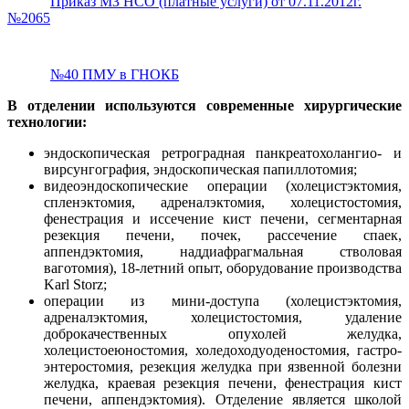
Приказ МЗ НСО (платные услуги) от 07.11.2012г.
№2065
№40 ПМУ в ГНОКБ
В отделении используются современные хирургические
технологии:
эндоскопическая ретроградная панкреатохолангио- и
вирсунгография, эндоскопическая папиллотомия;
видеоэндоскопические операции (холецистэктомия,
спленэктомия, адреналэктомия, холецистостомия,
фенестрация и иссечение кист печени, сегментарная
резекция печени, почек, рассечение спаек,
аппендэктомия, наддиафрагмальная стволовая
ваготомия), 18-летний опыт, оборудование производства
Karl Storz;
операции из мини-доступа (холецистэктомия,
адреналэктомия, холецистостомия, удаление
доброкачественных опухолей желудка,
холецистоеюностомия, холедоходуоденостомия, гастро-
энтеростомия, резекция желудка при язвенной болезни
желудка, краевая резекция печени, фенестрация кист
печени, аппендэктомия). Отделение является школой