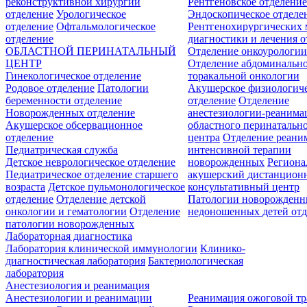
реконструктивной хирургии
Рентгеновское отделени
отделение
Урологическое
Эндоскопическое отделе
отделение
Офтальмологическое
Рентгенохирургических 
отделение
диагностики и лечения о
ОБЛАСТНОЙ ПЕРИНАТАЛЬНЫЙ
Отделение онкоурологи
ЦЕНТР
Отделение абдоминальн
Гинекологическое отделение
торакальной онкологии
Родовое отделение
Патологии
Акушерское физиологич
беременности отделение
отделение
Отделение
Новорожденных отделение
анестезиологии-реанима
Акушерское обсервационное
областного перинатальн
отделение
центра
Отделение реани
Педиатрическая служба
интенсивной терапии
Детское неврологическое отделение
новорожденных
Регион
Педиатрическое отделение старшего
акушерский дистанцион
возраста
Детское пульмонологическое
консультативный центр
отделение
Отделение детской
Патологии новорожденн
онкологии и гематологии
Отделение
недоношенных детей отд
патологии новорожденных
Лабораторная диагностика
Лаборатория клинической иммунологии
Клинико-
диагностическая лаборатория
Бактериологическая
лаборатория
Анестезиология и реанимация
Анестезиологии и реанимации
Реанимация ожоговой т